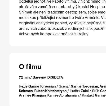
oddělují jednotlivé kapitoly filmu, v nichž mimo 
strašlivém zemětřesení, starobylý kostel Hrispin
Snímek ale není tradičním cestopisem, spíše emo
mozaikou přibližující rozmanité tváře Arménie. V
originální analytický pohled, využívajíc nejrůzněj
archivních záběrů, ukázek z rodinných alb, použit
úchvatných kompozic arménské krajiny.
O filmu
72 min / Barevný, DIGIBETA
Režie
Gariné Torossian
/ Scénář
Gariné Torossian, Ars
Kelemen, Ruben Khatchatryan
/ Hudba
Zulal
/ Střih
Gar
Arsinée Khanjian, Kamée Abrahamian
/ Kontakt
Gariné