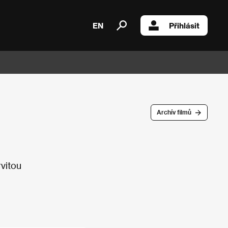
EN
Přihlásit
Archív filmů
rvitou