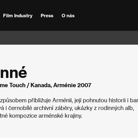
Film Industry
Press
O nás
enné
ime Touch / Kanada, Arménie 2007
sobem přibližuje Arménii, její pohnutou historii i ba
 i černobílé archivní záběry, ukázky z rodinných alb,
atné kompozice arménské krajiny.