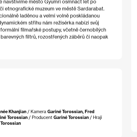
jiné navštívíme město Gyumri osmnáct let po
e či etnografické muzeum ve městě Sardarabat.
cionálně laděnou a velmi volně poskládanou
 dynamickém střihu nám režisérka nabízí svůj
ší formální filmařské postupy, včetně černobílých
í barevných filtrů, rozostřených záběrů či naopak
inée Khanjian
/ Kamera
Gariné Torossian, Fred
iné Torossian
/ Producent
Gariné Torossian
/ Hrají
 Torossian