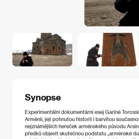
Synopse
Experimentální dokumentární esej Gariné Toross
Arménii, její pohnutou historii i barvitou současno
nejznámějších hereček arménského původu Arsiné
předků objevit skutečnou podstatu „arménské duše