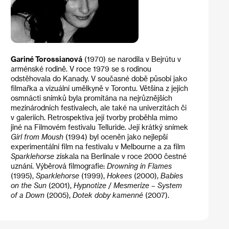
Gariné Torossianová
(1970) se narodila v Bejrútu v
arménské rodině. V roce 1979 se s rodinou
odstěhovala do Kanady. V současné době působí jako
filmařka a vizuální umělkyně v Torontu. Většina z jejích
osmnácti snímků byla promítána na nejrůznějších
mezinárodních festivalech, ale také na univerzitách či
v galeriích. Retrospektiva její tvorby proběhla mimo
jiné na Filmovém festivalu Telluride. Její krátký snímek
Girl from Moush
(1994) byl oceněn jako nejlepší
experimentální film na festivalu v Melbourne a za film
Sparklehorse
získala na Berlinale v roce 2000 čestné
uznání. Výběrová filmografie:
Drowning in Flames
(1995),
Sparklehorse
(1999),
Hokees
(2000),
Babies
on the Sun
(2001),
Hypnotize
/
Mesmerize – System
of a Down
(2005),
Dotek doby kamenné
(2007).