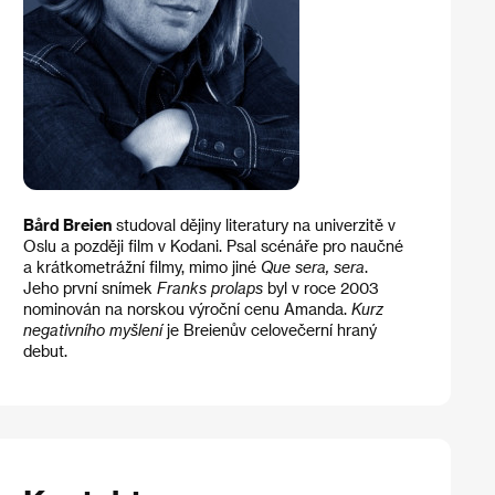
Bård Breien
studoval dějiny literatury na univerzitě v
Oslu a později film v Kodani. Psal scénáře pro naučné
a krátkometrážní filmy, mimo jiné
Que sera, sera
.
Jeho první snímek
Franks prolaps
byl v roce 2003
nominován na norskou výroční cenu Amanda.
Kurz
negativního myšlení
je Breienův celovečerní hraný
debut.