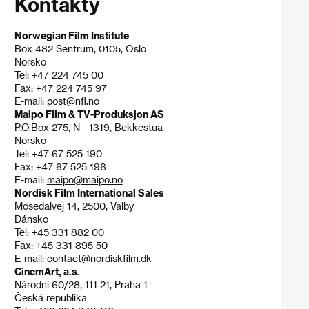
Kontakty
Norwegian Film Institute
Box 482 Sentrum, 0105, Oslo
Norsko
Tel: +47 224 745 00
Fax: +47 224 745 97
E-mail:
post@nfi.no
Maipo Film & TV-Produksjon AS
P.O.Box 275, N - 1319, Bekkestua
Norsko
Tel: +47 67 525 190
Fax: +47 67 525 196
E-mail:
maipo@maipo.no
Nordisk Film International Sales
Mosedalvej 14, 2500, Valby
Dánsko
Tel: +45 331 882 00
Fax: +45 331 895 50
E-mail:
contact@nordiskfilm.dk
CinemArt, a.s.
Národní 60/28, 111 21, Praha 1
Česká republika