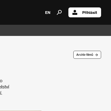
EN
Přihlásit
Archív filmů
ho
lství
í.