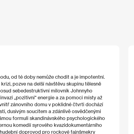
ehodu, od té doby nemůže chodit a je impotentní.
 krizi, pozve na delší návštěvu skupinu tělesně
 Dosud sebedestruktivní milovník Johnnyho
invazi „pozitivní“ energie a za pomoci místy až
Uvnitř zánovního domu v poklidné čtvrti dochází
stí, dusivým soucitem a zdánlivě osvědčenými
známou formuli skandinávského psychologického
 černou komedií syrového kvazidokumentárního
tě hudební doprovod pro rockové fajnšmekry