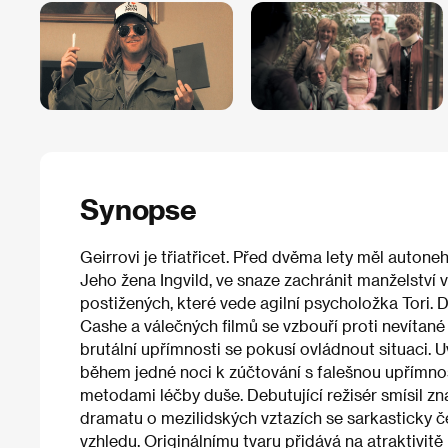
Synopse
Geirrovi je třiatřicet. Před dvěma lety měl auton
Jeho žena Ingvild, ve snaze zachránit manželství v
postižených, které vede agilní psycholožka Tori.
Cashe a válečných filmů se vzbouří proti nevítané 
brutální upřímnosti se pokusí ovládnout situaci. 
během jedné noci k zúčtování s falešnou upřímno
metodami léčby duše. Debutující režisér smísil 
dramatu o mezilidských vztazích se sarkasticky
vzhledu. Originálnímu tvaru přidává na atraktivi