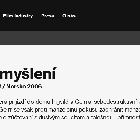
Film Industry
Press
O nás
 myšlení
t / Norsko 2006
erá přijíždí do domu Ingvild a Geirra, sebedestruktivní
Geirr se však proti manželčinu pokusu zachránit manže
e o zúčtování s dusivým soucitem a falešnou upřímnost