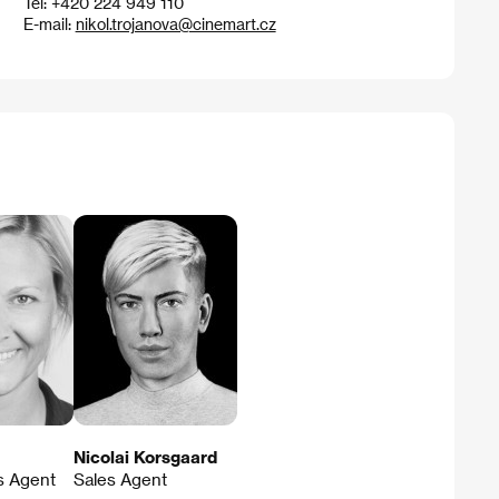
Tel: +420 224 949 110
E-mail:
nikol.trojanova@cinemart.cz
Nicolai Korsgaard
s Agent
Sales Agent