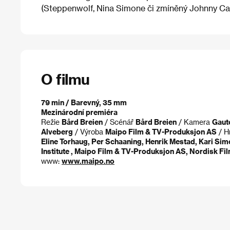
(Steppenwolf, Nina Simone či zmíněný Johnny Ca
O filmu
79 min / Barevný, 35 mm
Mezinárodní premiéra
Režie
Bård Breien
/ Scénář
Bård Breien
/ Kamera
Gaut
Alveberg
/ Výroba
Maipo Film & TV-Produksjon AS
/ H
Eline Torhaug, Per Schaaning, Henrik Mestad, Kari Sim
Institute , Maipo Film & TV-Produksjon AS, Nordisk Fil
www:
www.maipo.no