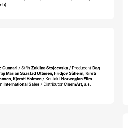
sh).
e Gunnari
/ Střih
Zaklina Stojcevska
/ Producent
Dag
rají
Marian Saastad Ottesen, Fridjov Såheim, Kirsti
onsen, Kjersti Holmen
/ Kontakt
Norwegian Film
m International Sales
/ Distributor
CinemArt, a.s.