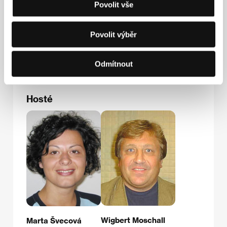
MDC Int. GmbH
Povolit vše
Schillerstr. 7a, D - 10625, Berlin
Německo
Tel: +49 30 264 979 00
Povolit výběr
Fax: +49 30 264 979 10
E-mail:
info@mdc-int.de
Odmítnout
Hosté
Wigbert Moschall
Marta Švecová