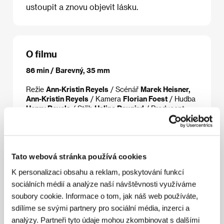
ustoupit a znovu objevit lásku.
O filmu
86 min / Barevný, 35 mm
Režie
Ann-Kristin Reyels
/ Scénář
Marek Heisner,
Ann-Kristin Reyels
/ Kamera
Florian Foest
/ Hudba
Henry Reyels
/ Střih
Halina Daugird
/ Producent
Susann Schmink, Jörg Trentmann
/ Výroba
Credofilm GmbH
/ Hrají
Constantin von Jascheroff,
Josef Hader, Luise Berndt
/ Kontakt
MDC Int.
GmbH
Tato webová stránka používá cookies
K personalizaci obsahu a reklam, poskytování funkcí
sociálních médií a analýze naší návštěvnosti využíváme
Režie
soubory cookie. Informace o tom, jak náš web používáte,
sdílíme se svými partnery pro sociální média, inzerci a
analýzy. Partneři tyto údaje mohou zkombinovat s dalšími