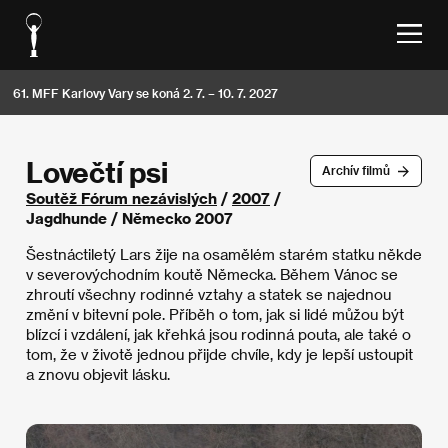
61. MFF Karlovy Vary se koná 2. 7. – 10. 7. 2027
Lovečtí psi
Archív filmů
Soutěž Fórum nezávislých
/
2007
/
Jagdhunde / Německo 2007
Šestnáctiletý Lars žije na osamělém starém statku někde
v severovýchodním koutě Německa. Během Vánoc se
zhroutí všechny rodinné vztahy a statek se najednou
změní v bitevní pole. Příběh o tom, jak si lidé můžou být
blízcí i vzdálení, jak křehká jsou rodinná pouta, ale také o
tom, že v životě jednou přijde chvíle, kdy je lepší ustoupit
a znovu objevit lásku.