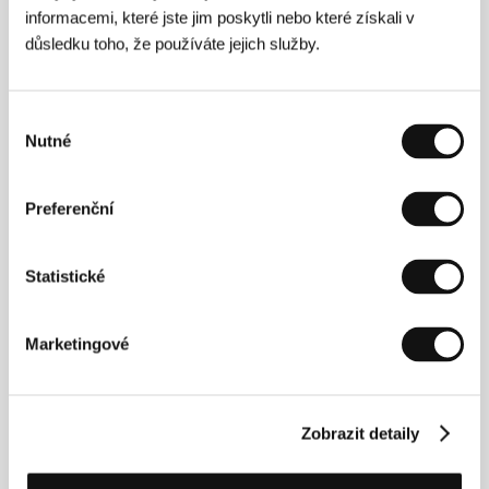
informacemi, které jste jim poskytli nebo které získali v
důsledku toho, že používáte jejich služby.
Výběr
Nutné
souhlasu
Ann-Kristin Reyelsová
(1976, Lipsko) pracovala jako
Preferenční
asistentka na různých filmech a televizních
produkcích. V divadle Maxima Gorkého v Berlíně
režírovala v roce 2004 společně se čtyřmi spolužáky
Statistické
divadelní hru. V letech 2001 až 2007 studovala na
Filmové a televizní akademii Konrada Wolfa v
Postupimi-Babelsbergu. Poté, co natočila několik
krátkých filmů, debutovala celovečerním snímkem
Marketingové
Lovečtí psi
.
Zobrazit detaily
Kontakty