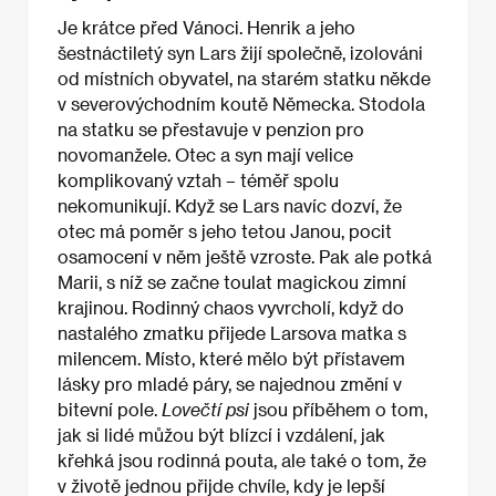
Je krátce před Vánoci. Henrik a jeho
šestnáctiletý syn Lars žijí společně, izolováni
od místních obyvatel, na starém statku někde
v severovýchodním koutě Německa. Stodola
na statku se přestavuje v penzion pro
novomanžele. Otec a syn mají velice
komplikovaný vztah – téměř spolu
nekomunikují. Když se Lars navíc dozví, že
otec má poměr s jeho tetou Janou, pocit
osamocení v něm ještě vzroste. Pak ale potká
Marii, s níž se začne toulat magickou zimní
krajinou. Rodinný chaos vyvrcholí, když do
nastalého zmatku přijede Larsova matka s
milencem. Místo, které mělo být přístavem
lásky pro mladé páry, se najednou změní v
bitevní pole.
Lovečtí psi
jsou příběhem o tom,
jak si lidé můžou být blízcí i vzdálení, jak
křehká jsou rodinná pouta, ale také o tom, že
v životě jednou přijde chvíle, kdy je lepší