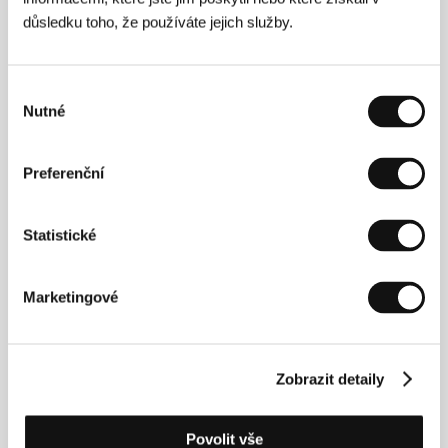
důsledku toho, že používáte jejich služby.
Výběr
Nutné
souhlasu
Preferenční
Laila Pakalninová
(1962, Liepaja, Lotyšsko)
vystudovala žurnalistiku (1986) a filmovou režii
na VGIK (1991). Je autorkou mnoha dokumentárních
Statistické
snímků a na svém kontě má i celovečerní hrané filmy:
Střevíc
(
Kurpe
, 1998),
Krajta
(
Pitons
, 2003) a
Rukojmí
(
Kilnieks
, 2006). Dok. filmy:
Pramis
(
Loď
,
Marketingové
1994),
Ozols
(
Dub
, 1997),
Papa Gena
(2001),
Buss
(
Autobus
, 2004). Její snímky získaly četná domácí i
zahraniční ocenění (např. Cena FIPRESCI v Cannes
za film
Loď
).
Zobrazit detaily
Povolit vše
Kontakty