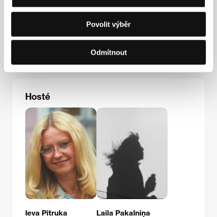
VFS Films
Povolit výběr
Lapu iela 17, LV1002, Riga
Lotyšsko
Tel: +371 26535630
E-mail:
vfs@vfs.lv
Odmítnout
Hosté
Ieva Pitruka
Laila Pakalniņa