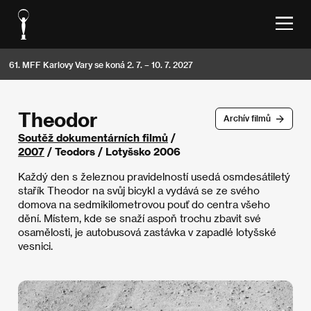
61. MFF Karlovy Vary se koná 2. 7. – 10. 7. 2027
Theodor
Archív filmů
Soutěž dokumentárních filmů
/
2007
/ Teodors / Lotyšsko 2006
Každý den s železnou pravidelností usedá osmdesátiletý
stařík Theodor na svůj bicykl a vydává se ze svého
domova na sedmikilometrovou pouť do centra všeho
dění. Místem, kde se snaží aspoň trochu zbavit své
osamělosti, je autobusová zastávka v zapadlé lotyšské
vesnici.