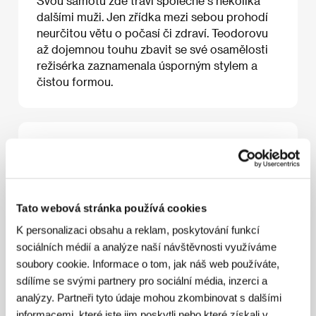
Svou samotu zde tráví společně s několika
dalšími muži. Jen zřídka mezi sebou prohodí
neurčitou větu o počasí či zdraví. Teodorovu
až dojemnou touhu zbavit se své osamělosti
režisérka zaznamenala úsporným stylem a
čistou formou.
O filmu
29 min / Barevný, BETA SP
Režie
Laila Pakalniņa
/ Kamera
Uldis Cekulis
/ Střih
Tato webová stránka používá cookies
Gatis Belogrudovs
/ Producent
Uldis Cekulis
/
Výroba
Vides Filmu Studija
/ Kontakt
VFS Films
K personalizaci obsahu a reklam, poskytování funkcí
sociálních médií a analýze naší návštěvnosti využíváme
soubory cookie. Informace o tom, jak náš web používáte,
sdílíme se svými partnery pro sociální média, inzerci a
Režie
analýzy. Partneři tyto údaje mohou zkombinovat s dalšími
informacemi, které jste jim poskytli nebo které získali v