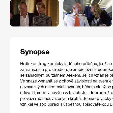
Synopse
Hrdinkou tragikomicky laděného příběhu, jenž se
zahraničních prostředích, je ambiciózní studentka
se záhadným burziánem Alexem. Jejich vztah je plný
Ve snaze vymanit se z citové závislosti na svém e
nezávazných milostných avantýr, během nichž se
udávat tempo v nových vztazích. Její dobrodružn
provází řada neuvážených kroků. Scénář divácky
vznikal ve spolupráci s úspěšnou spisovatelkou