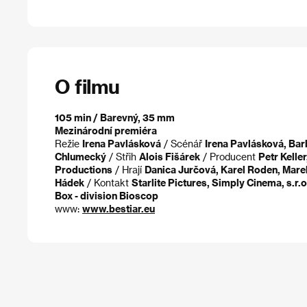
O filmu
105 min / Barevný, 35 mm
Mezinárodní premiéra
Režie
Irena Pavlásková
/ Scénář
Irena Pavlásková, Ba
Chlumecký
/ Střih
Alois Fišárek
/ Producent
Petr Keller
Productions
/ Hrají
Danica Jurčová, Karel Roden, Mare
Hádek
/ Kontakt
Starlite Pictures, Simply Cinema, s.r.
Box - division Bioscop
www:
www.bestiar.eu