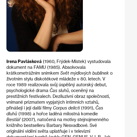
Irena Pavlásková
(1960, Frýdek-Místek) vystudovala
dokument na FAMU (1985). Absolvovala
krátkometrážním snímkem
Svět mýdlových bublinek
o
životním stylu diskotékové mládeže v 80. letech. V
roce 1989 realizovala svůj úspěšný autorský debut,
psychologické drama
Čas sluhů
, oceněný na
prestižních festivalech. Deziluzivní obraz společnosti,
vnímané prizmatem vypjatých intimních vztahů,
přinášejí i její další filmy
Corpus delicti
(1991),
Čas
dluhů
(1998) a hořce laděná milostná komedie
Bestiář
(2007), natočená na motivy stejnojmenného
knižního bestselleru Barbary Nesvadbové. Své
originální vidění světa uplatňuje i v televizní
dokumentární tvorbě (cykly GEN, GENUS, V. I. P., Jak