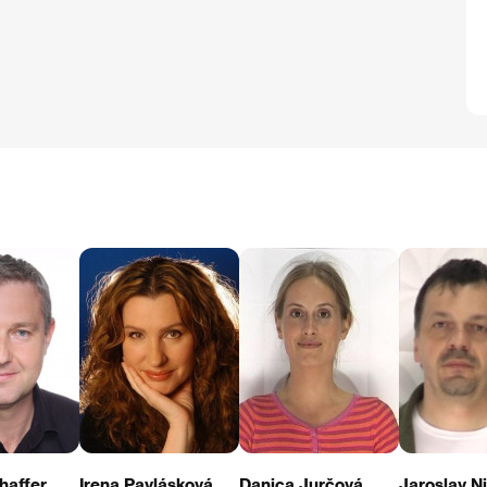
haffer
Irena Pavlásková
Danica Jurčová
Jaroslav N