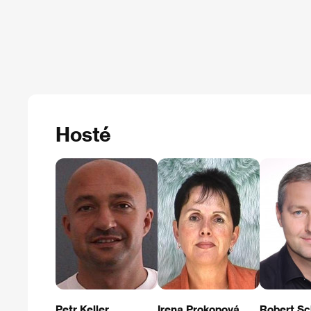
Hosté
Petr Keller
Irena Prokopová
Robert Sc