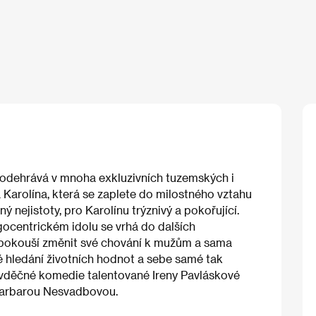
 odehrává v mnoha exkluzivních tuzemských i
 Karolína, která se zaplete do milostného vztahu
 nejistoty, pro Karolínu trýznivý a pokořující.
gocentrickém idolu se vrhá do dalších
 pokouší změnit své chování k mužům a sama
é hledání životních hodnot a sebe samé tak
 vděčné komedie talentované Ireny Pavláskové
 Barbarou Nesvadbovou.