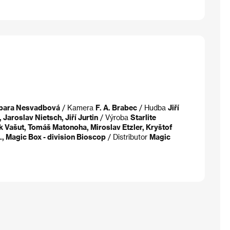
rbara Nesvadbová
/ Kamera
F. A. Brabec
/ Hudba
Jiří
, Jaroslav Nietsch, Jiří Jurtin
/ Výroba
Starlite
k Vašut, Tomáš Matonoha, Miroslav Etzler, Kryštof
o., Magic Box - division Bioscop
/ Distributor
Magic