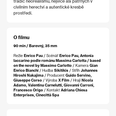
tradic neorealismu, nejvíce asi patrných v
civilním herectví a autentické kresbě
prostředí.
O filmu
90 min / Barevný, 35 mm
Režie
Enrico Pau
/ Scénář
Enrico Pau, Antonia
Iaccarino podle románu Massima Carlotta / based
on the novel by Massimo Carlotto
/ Kamera
Gian
Enrico Bianchi
/ Hudba
Sikitikis
/ Střih
Johannes
Hiroshi Nakajima
/ Producent
Guido Servino,
Giuseppe Corso
/ Výroba
X Film
/ Hrají
Nicola
Adamo, Valentina Carnelutti, Giovanni Carroni,
Francesco Origo
/ Kontakt
Adriana Chiesa
Enterprises, Cinecittà Spa