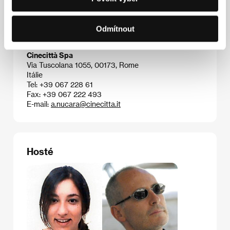
Via Barnaba Oriani 24A, 00197, Rome
Itálie
Tel: +39 06 808 6052
Odmítnout
Fax: +39 06 806 878 55
E-mail:
info@adrianachiesaenterprises.com
Cinecittà Spa
Via Tuscolana 1055, 00173, Rome
Itálie
Tel: +39 067 228 61
Fax: +39 067 222 493
E-mail:
a.nucara@cinecitta.it
Hosté