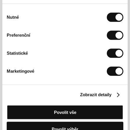
u divadla, kde hrál i režíroval (mj. Sofoklovy a
Beckettovy hry), dodnes pravidelně píše divadelní
Výběr
kritiky pro list
Nová Sardinie
a jako scenárista
Nutné
souhlasu
pracuje také pro sardinský rozhlas (RAI Cagliari). V
roce 1996 natočil krátký hraný film
La volpe e l’ape
(
Liška a včela
), který měl velký úspěch na domácích i
Preferenční
zahraničních festivalech. O tři roky později realizoval
svůj první dokument, v němž se soustředil na sedm
významných sardinských boxerů (
Storie di pugili
),
Statistické
další dokument je portrétem sardinského básníka
Aquilina Cannase (
L’anatema di Aquilino
, 2004). V
roce 2001 debutoval celovečerním hraným snímkem
s názvem
Pesi leggeri
(
Lehké váhy
), jehož hrdiny jsou
Marketingové
amatérští boxeři z předměstí Cagliari, druhý hraný
film
Jimmy z vršku
, vycházející z knihy Massima
Carlotta, dokazuje, že rodná Sardinie je jeho velkým
životním tématem.
Zobrazit detaily
Povolit vše
Kontakty
Adriana Chiesa Enterprises
Povolit výběr