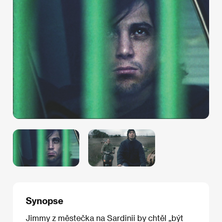
Synopse
Jimmy z městečka na Sardinii by chtěl „být