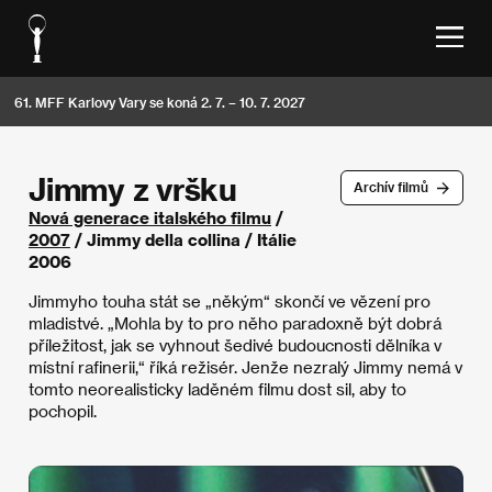
61. MFF Karlovy Vary se koná 2. 7. – 10. 7. 2027
Jimmy z vršku
Archív filmů
Nová generace italského filmu
/
2007
/ Jimmy della collina / Itálie
2006
Jimmyho touha stát se „někým“ skončí ve vězení pro
mladistvé. „Mohla by to pro něho paradoxně být dobrá
příležitost, jak se vyhnout šedivé budoucnosti dělníka v
místní rafinerii,“ říká režisér. Jenže nezralý Jimmy nemá v
tomto neorealisticky laděném filmu dost sil, aby to
pochopil.