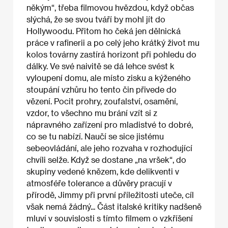
někým“, třeba filmovou hvězdou, když občas
slýchá, že se svou tváří by mohl jít do
Hollywoodu. Přitom ho čeká jen dělnická
práce v rafinerii a po celý jeho krátký život mu
kolos továrny zastírá horizont při pohledu do
dálky. Ve své naivitě se dá lehce svést k
vyloupení domu, ale místo zisku a kýženého
stoupání vzhůru ho tento čin přivede do
vězení. Pocit prohry, zoufalství, osamění,
vzdor, to všechno mu brání vzít si z
nápravného zařízení pro mladistvé to dobré,
co se tu nabízí. Naučí se sice jistému
sebeovládání, ale jeho rozvaha v rozhodující
chvíli selže. Když se dostane „na vršek“, do
skupiny vedené knězem, kde delikventi v
atmosféře tolerance a důvěry pracují v
přírodě, Jimmy při první příležitosti uteče, cíl
však nemá žádný... Část italské kritiky nadšeně
mluví v souvislosti s tímto filmem o vzkříšení