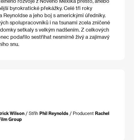
itelného rozvoje z Nového Mexika přesto, anebo
ější byrokratické překážky. Celé tři roky
a Reynoldse a jeho boj s americkými úředníky.
ých spolupracovníků i na tsunami zcela zničené
é domky setkaly s velkým nadšením. Z celkových
ec podařilo sestříhat nesmírně živý a zajímavý
ího snu.
trick Wilson
/ Střih
Phil Reynolds
/ Producent
Rachel
Film Group