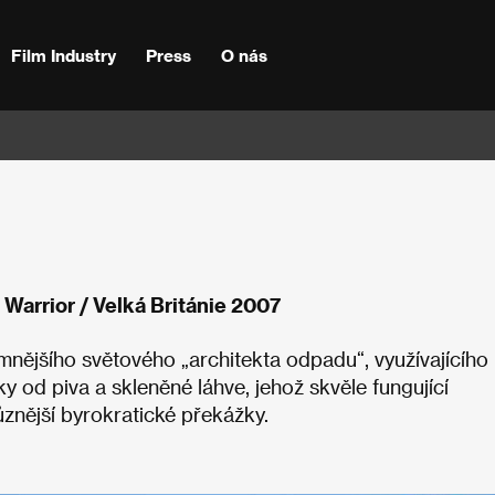
Film Industry
Press
O nás
Warrior / Velká Británie 2007
nějšího světového „architekta odpadu“, využívajícího
 od piva a skleněné láhve, jehož skvěle fungující
ůznější byrokratické překážky.