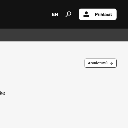
EN
Přihlásit
Archív filmů
 ke