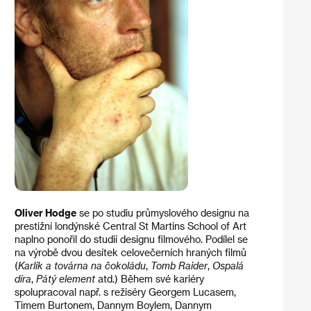
Oliver Hodge
se po studiu průmyslového designu na
prestižní londýnské Central St Martins School of Art
naplno ponořil do studií designu filmového. Podílel se
na výrobě dvou desítek celovečerních hraných filmů
(
Karlík a továrna na čokoládu
,
Tomb Raider
,
Ospalá
díra
,
Pátý element
atd.) Během své kariéry
spolupracoval např. s režiséry Georgem Lucasem,
Timem Burtonem, Dannym Boylem, Dannym