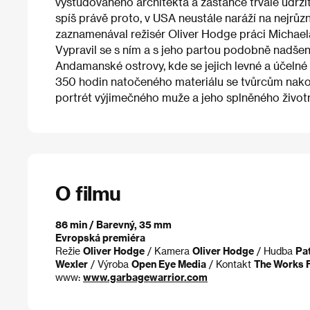
vystudovaného architekta a zastánce trvale udrž
spíš právě proto, v USA neustále naráží na nejrůzn
zaznamenával režisér Oliver Hodge práci Michael
Vypravil se s ním a s jeho partou podobně nadšen
Andamanské ostrovy, kde se jejich levné a účeln
350 hodin natočeného materiálu se tvůrcům nakon
portrét výjimečného muže a jeho splněného životn
O filmu
86 min / Barevný, 35 mm
Evropská premiéra
Režie
Oliver Hodge
/ Kamera
Oliver Hodge
/ Hudba
Pa
Wexler
/ Výroba
Open Eye Media
/ Kontakt
The Works 
www:
www.garbagewarrior.com