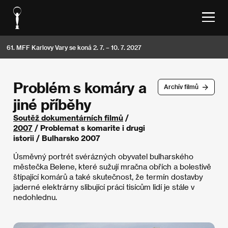
61. MFF Karlovy Vary se koná 2. 7. – 10. 7. 2027
Problém s komáry a
Archív filmů
jiné příběhy
Soutěž dokumentárních filmů
/
2007
/ Problemat s komarite i drugi
istorii / Bulharsko 2007
Úsměvný portrét svérázných obyvatel bulharského
městečka Belene, které sužují mračna obřích a bolestivě
štípající komárů a také skutečnost, že termín dostavby
jaderné elektrárny slibující práci tisícům lidí je stále v
nedohlednu.