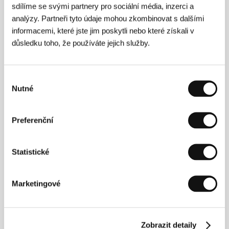
sdílíme se svými partnery pro sociální média, inzerci a
analýzy. Partneři tyto údaje mohou zkombinovat s dalšími
informacemi, které jste jim poskytli nebo které získali v
důsledku toho, že používáte jejich služby.
Výběr
Nutné
souhlasu
Andrej Paounov
absolvoval v roce 2000 Národní
akademii divadla a filmu v Sofii. Pracoval jako barman
Preferenční
v Praze, kuchař ve Washingtonu, zahradník v Torontu
či účetní v San Franciscu. Natočil řadu
krátkometrážních snímků, mj.
Kratki film za Jurij
Statistické
Gagarin
(
Krátký film o Juriji Gagarinovi
, 1995), za nějž
získal Hlavní cenu na festivalu ve Varně. Zaujal i
superkrátkým snímkem
Lucy tsak tsak
(
Lucy klap
Marketingové
klap
, 2000), v němž do 67 snímků zahrnul třicetiletou
činnost hrdinky ve filmu. Jeho film
Georgi a motýli
,
který byl uveden v roce 2005 na MFF Karlovy Vary v
Soutěži dokumentárních filmů, zvítězil v kategorii
krátkých dokumentů na festivalu IDFA 2004.
Zobrazit detaily