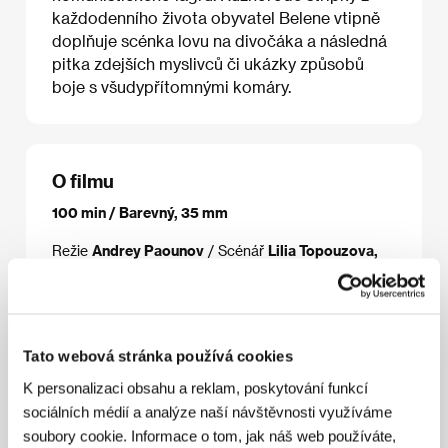
každodenního života obyvatel Belene vtipně
doplňuje scénka lovu na divočáka a následná
pitka zdejších myslivců či ukázky způsobů
boje s všudypřítomnými komáry.
O filmu
100 min / Barevný, 35 mm
Režie
Andrey Paounov
/ Scénář
Lilia Topouzova,
Andrey Paounov
/ Kamera
Boris Missirkov, Georgi
Bogdanov
/ Střih
Andrey Paounov, Orlin Rouevski
/ Producent
Martichka Bozhilova
/ Výroba
Agitprop
Ltd.
/ Kontakt
Agitprop Ltd.
www:
www.themosquitoproblem.com
Tato webová stránka používá cookies
K personalizaci obsahu a reklam, poskytování funkcí
sociálních médií a analýze naší návštěvnosti využíváme
soubory cookie. Informace o tom, jak náš web používáte,
Režie