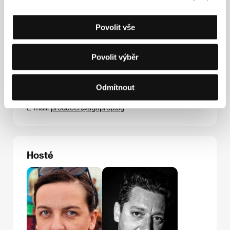
Povolit vše
Kontakty
Povolit výběr
Agitprop Ltd.
72, Georgi S. Rakovski Str., 1000, Sofia
Bulharsko
Odmítnout
Tel: +359 298 314 11
Fax: +359 2 987 0417
E-mail:
producer@agitprop.bg
Hosté