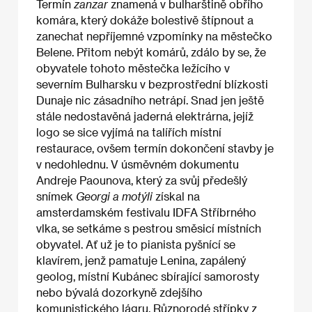
Termín
zanzar
znamená v bulharštině obřího
komára, který dokáže bolestivě štípnout a
zanechat nepříjemné vzpomínky na městečko
Belene. Přitom nebýt komárů, zdálo by se, že
obyvatele tohoto městečka ležícího v
severním Bulharsku v bezprostřední blízkosti
Dunaje nic zásadního netrápí. Snad jen ještě
stále nedostavěná jaderná elektrárna, jejíž
logo se sice vyjímá na talířích místní
restaurace, ovšem termín dokončení stavby je
v nedohlednu. V úsměvném dokumentu
Andreje Paounova, který za svůj předešlý
snímek
Georgi a motýli
získal na
amsterdamském festivalu IDFA Stříbrného
vlka, se setkáme s pestrou směsicí místních
obyvatel. Ať už je to pianista pyšnící se
klavírem, jenž pamatuje Lenina, zapálený
geolog, místní Kubánec sbírající samorosty
nebo bývalá dozorkyně zdejšího
komunistického lágru. Různorodé střípky z