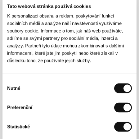
Tato webová stránka používá cookies
K personalizaci obsahu a reklam, poskytování funkcí
sociálních médií a analýze naší návštěvnosti využíváme
soubory cookie. Informace o tom, jak náš web používáte,
sdílíme se svými partnery pro sociální média, inzerci a
analýzy. Partneři tyto údaje mohou zkombinovat s dalšími
informacemi, které jste jim poskytli nebo které získali v
důsledku toho, že používáte jejich služby.
Olga Špátová
(1984) pochází z rodiny známých
dokumentaristů Olgy Sommerové a Jana Špáty. Od
patnácti let natáčela amatérské filmy. Za čtyři z nich
Výběr
získala třiadvacet cen na mezinárodních festivalech.
Nutné
souhlasu
Jako kameramanka spolupracuje na dokumentech
své matky. Výběrová filmografie:
Sama
(2002),
Míjení
(2003), (
Ne)cenzurované rozhovory
(2005),
Láska
Preferenční
včera, dnes a zítra
(2006),
Ženy Charty 77 (Jana
Hlavsová)
(2007),
Půjdu, kam chci
(2007).
Statistické