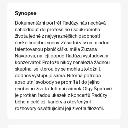
Synopse
Dokumentární portrét Radůzy nás nechává
nahlédnout do profesního i soukromého
života jedné z nejvýraznějších osobností
české hudební scény. Zásadní vliv na mladou
talentovanou písničkářku měla Zuzana
Navarová, na její popud Radůza vystudovala
konzervatoř. Protože nikdy nenalezla žádnou
skupinu, se kterou by se mohla ztotožnit,
dodnes vystupuje sama. Niterná potřeba
absolutní svobody se promítá i do jejího
osobního života. Intimní snímek Olgy Špátové
je protkán řadou ukázek z koncertů Radůzy
během celé její kariéry a otevřenými
rozhovory osvětlujícími její životní filozofii.