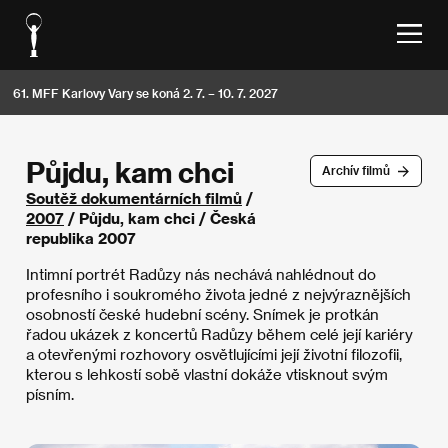
61. MFF Karlovy Vary se koná 2. 7. – 10. 7. 2027
Půjdu, kam chci
Archív filmů
Soutěž dokumentárních filmů
/
2007
/ Půjdu, kam chci / Česká
republika 2007
Intimní portrét Radůzy nás nechává nahlédnout do
profesního i soukromého života jedné z nejvýraznějších
osobností české hudební scény. Snímek je protkán
řadou ukázek z koncertů Radůzy během celé její kariéry
a otevřenými rozhovory osvětlujícími její životní filozofii,
kterou s lehkostí sobě vlastní dokáže vtisknout svým
písním.