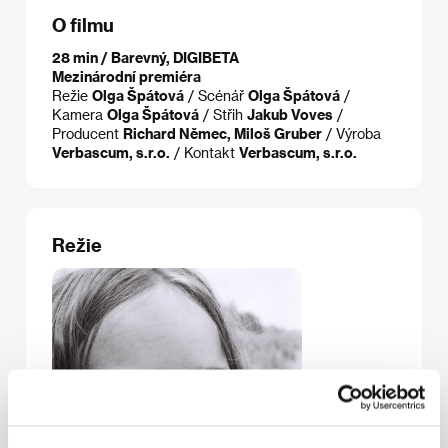
O filmu
28 min / Barevný, DIGIBETA
Mezinárodní premiéra
Režie
Olga Špátová
/ Scénář
Olga Špátová
/
Kamera
Olga Špátová
/ Střih
Jakub Voves
/
Producent
Richard Němec, Miloš Gruber
/ Výroba
Verbascum, s.r.o.
/ Kontakt
Verbascum, s.r.o.
Režie