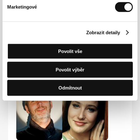
Kontakty
Marketingové
Verbascum, s.r.o.
Černá 6, 110 00, Praha 1
Česká republika
Zobrazit detaily
Tel: +420 224 930 077, +420 605 57 57 57
Fax: +420 222 311 238
E-mail:
verbascum@email.cz
Povolit vše
Povolit výběr
Hosté
Odmítnout