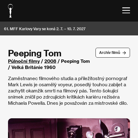
61. MFF Karlovy Vary se koná 2. 7. – 10. 7. 2027
Peeping Tom
Archív filmů
Půlnoční filmy
/
2008
/ Peeping Tom
/ Velká Británie 1960
Zaměstnanec filmového studia a příležitostný pornograf
Mark Lewis je osamělý voyeur, posedlý touhou zabíjet a
zachytit okamžik smrti na filmový pás. Tento šokující
snímek zničil po zdrcujících kritikách kariéru režiséra
Michaela Powella. Dnes je považován za mistrovské dílo.