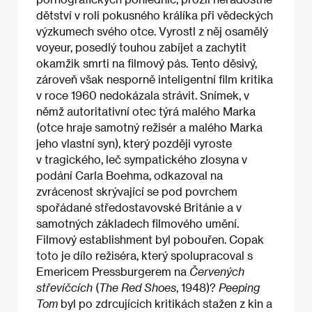
dětství v roli pokusného králíka při vědeckých
výzkumech svého otce. Vyrostl z něj osamělý
voyeur, posedlý touhou zabíjet a zachytit
okamžik smrti na filmový pás. Tento děsivý,
zároveň však nesporně inteligentní film kritika
v roce 1960 nedokázala strávit. Snímek, v
němž autoritativní otec týrá malého Marka
(otce hraje samotný režisér a malého Marka
jeho vlastní syn), který později vyroste
v tragického, leč sympatického zlosyna v
podání Carla Boehma, odkazoval na
zvrácenost skrývající se pod povrchem
spořádané středostavovské Británie a v
samotných základech filmového umění.
Filmový establishment byl pobouřen. Copak
toto je dílo režiséra, který spolupracoval s
Emericem Pressburgerem na
Červených
střevíčcích
(
The Red Shoes
, 1948)?
Peeping
Tom
byl po zdrcujících kritikách stažen z kin a