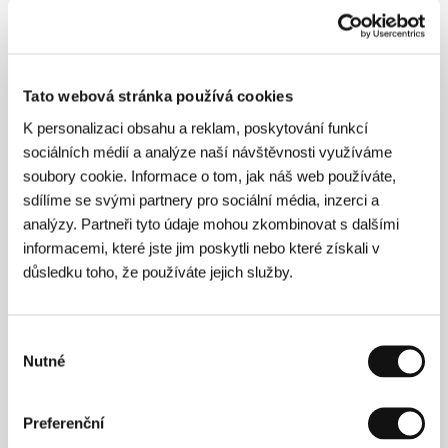
Režie
Tato webová stránka používá cookies
K personalizaci obsahu a reklam, poskytování funkcí
sociálních médií a analýze naší návštěvnosti využíváme
soubory cookie. Informace o tom, jak náš web používáte,
sdílíme se svými partnery pro sociální média, inzerci a
analýzy. Partneři tyto údaje mohou zkombinovat s dalšími
informacemi, které jste jim poskytli nebo které získali v
důsledku toho, že používáte jejich služby.
Výběr
Nutné
souhlasu
Michael Powell
(1905, Bekesbourne, Kent – 1990)
opustil kvůli filmu jisté místo bankovního úředníka.
Jako fotograf spolupracoval s Alfredem
Preferenční
Hitchcockem při natáčení snímku
Její zpověď