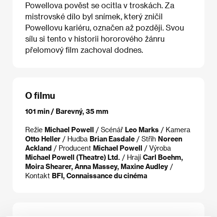
Powellova pověst se ocitla v troskách. Za
mistrovské dílo byl snímek, který zničil
Powellovu kariéru, označen až později. Svou
sílu si tento v historii hororového žánru
přelomový film zachoval dodnes.
O filmu
101 min / Barevný, 35 mm
Režie
Michael Powell
/ Scénář
Leo Marks
/ Kamera
Otto Heller
/ Hudba
Brian Easdale
/ Střih
Noreen
Ackland
/ Producent
Michael Powell
/ Výroba
Michael Powell (Theatre) Ltd.
/ Hrají
Carl Boehm,
Moira Shearer, Anna Massey, Maxine Audley
/
Kontakt
BFI, Connaissance du cinéma