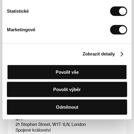
(
Blackmail
, 1929) a natočil několik
nízkorozpočtových béčkových filmů, z nichž ne
Statistické
všechny se dochovaly. S Emericem Pressburgerem,
scenáristou maďarského původu, natočil snímky
řadící se k britské klasice: mimo jiné
A Canterbury
Marketingové
Tale
(
Canterburská povídka
, 1944) a
Červené
střevíčky
(
The Red Shoes
, 1948). Jejich cesty se
rozešly v roce 1957. Po zdrcující kritice snímku
Peeping Tom
(1960), která prakticky ukončila
Powellovu kariéru coby významného britského
Zobrazit detaily
režiséra, nalezl uplatnění převážně v zahraničí nebo v
televizi. V posledních desetiletích svého života
pomalu získával zpět přízeň kritiky, a když v roce
Povolit vše
1990 zemřel, byla jeho umělecká pověst již prakticky
rehabilitována.
Povolit výběr
Odmítnout
Kontakty
BFI
21 Stephen Street, W1T 1LN, London
Spojené království