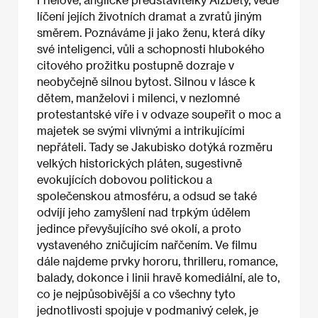
líčení jejích životních dramat a zvratů jiným
směrem. Poznáváme ji jako ženu, která díky
své inteligenci, vůli a schopnosti hlubokého
citového prožitku postupně dozraje v
neobyčejně silnou bytost. Silnou v lásce k
dětem, manželovi i milenci, v nezlomné
protestantské víře i v odvaze soupeřit o moc a
majetek se svými vlivnými a intrikujícími
nepřáteli. Tady se Jakubisko dotýká rozměru
velkých historických pláten, sugestivně
evokujících dobovou politickou a
společenskou atmosféru, a odsud se také
odvíjí jeho zamyšlení nad trpkým údělem
jedince převyšujícího své okolí, a proto
vystaveného zničujícím nařčením. Ve filmu
dále najdeme prvky hororu, thrilleru, romance,
balady, dokonce i linii hravě komediální, ale to,
co je nejpůsobivější a co všechny tyto
jednotlivosti spojuje v podmanivý celek, je