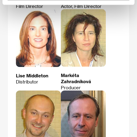
F.A. Brabec
Jiří Mádl
Film Director
Actor, Film Director
Markéta
Lise Middleton
Zahradníková
Distributor
Producer