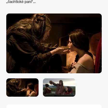
„čachtické paní“…