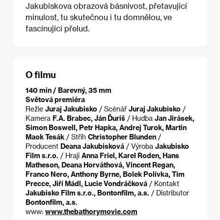
Jakubiskova obrazová básnivost, přetavující
minulost, tu skutečnou i tu domnělou, ve
fascinující přelud.
O filmu
140 min / Barevný, 35 mm
Světová premiéra
Režie
Juraj Jakubisko
/ Scénář
Juraj Jakubisko
/
Kamera
F.A. Brabec, Ján Ďuriš
/ Hudba
Jan Jirásek,
Simon Boswell, Petr Hapka, Andrej Turok, Martin
Maok Tesák
/ Střih
Christopher Blunden
/
Producent
Deana Jakubisková
/ Výroba
Jakubisko
Film s.r.o.
/ Hrají
Anna Friel, Karel Roden, Hans
Matheson, Deana Horváthová, Vincent Regan,
Franco Nero, Anthony Byrne, Bolek Polívka, Tim
Precce, Jiří Mádl, Lucie Vondráčková
/ Kontakt
Jakubisko Film s.r.o., Bontonfilm, a.s.
/ Distributor
Bontonfilm, a.s.
www:
www.thebathorymovie.com