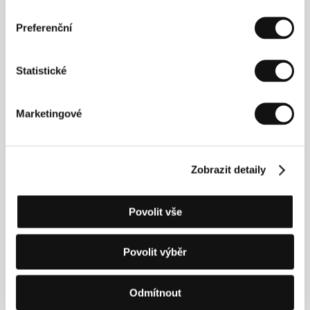
Preferenční
Statistické
Marketingové
Deana
Juraj Jakubisko
Jakubisková
Film Director /
Producer
Producer
Zobrazit detaily
Povolit vše
Povolit výběr
Odmítnout