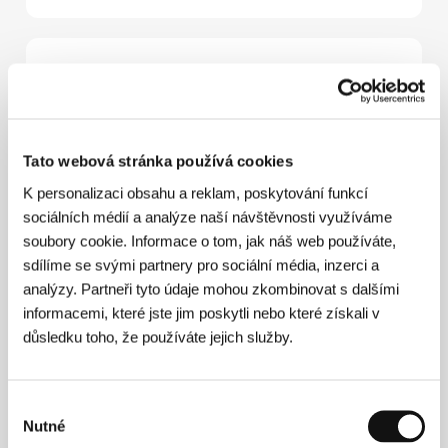
Kontakty
Jakubisko Film s.r.o.
Palác Lucerna, 116 02, Praha 1
Česká republika
Tato webová stránka používá cookies
Tel: +420 296 23 65 00
Fax: +420 296 236 383
K personalizaci obsahu a reklam, poskytování funkcí
E-mail:
info@jakubiskofilm.com
sociálních médií a analýze naší návštěvnosti využíváme
Bontonfilm, a.s.
Na Poříčí 1047/26, 110 00, Praha 1
soubory cookie. Informace o tom, jak náš web používáte,
Česká republika
sdílíme se svými partnery pro sociální média, inzerci a
Tel: +420 257 415 111
analýzy. Partneři tyto údaje mohou zkombinovat s dalšími
E-mail:
info@bontonfilm.cz
informacemi, které jste jim poskytli nebo které získali v
důsledku toho, že používáte jejich služby.
Hosté
Výběr
Nutné
souhlasu