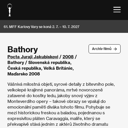
61. MFF Karlovy Vary se koná 2. 7. – 10. 7. 2027
Bathory
Archív filmů
Pocta Juraji Jakubiskovi
/
2008
/
Bathory / Slovenská republika,
Česká republika, Velká Británie,
Maďarsko 2008
Vášnivá milostná objetí, syrové detaily z bitevního pole,
velkolepé krajinné panoráma, mrtvé novorozeně
zatavené do kostky ledu, jakoby snový výjev z
Monteverdiho opery – takové obrazy se vpalují do
emocionální paměti diváka tohoto filmu. Pohybuje se
mezi historickou freskou a baladou, pojednanou s
expresivitou pláten Caravaggia, malíře, který se
překvapivě stává jedním z aktérů životního dramatu