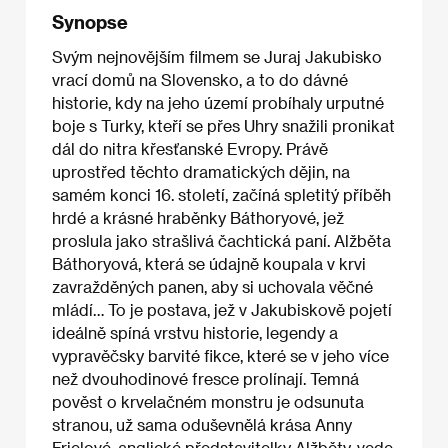
Synopse
Svým nejnovějším filmem se Juraj Jakubisko
vrací domů na Slovensko, a to do dávné
historie, kdy na jeho území probíhaly urputné
boje s Turky, kteří se přes Uhry snažili pronikat
dál do nitra křesťanské Evropy. Právě
uprostřed těchto dramatických dějin, na
samém konci 16. století, začíná spletitý příběh
hrdé a krásné hraběnky Báthoryové, jež
proslula jako strašlivá čachtická paní. Alžběta
Báthoryová, která se údajně koupala v krvi
zavražděných panen, aby si uchovala věčné
mládí… To je postava, jež v Jakubiskově pojetí
ideálně spíná vrstvu historie, legendy a
vypravěčsky barvité fikce, které se v jeho více
než dvouhodinové fresce prolínají. Temná
pověst o krvelačném monstru je odsunuta
stranou, už sama oduševnělá krása Anny
Frielové, anglické představitelky Alžběty, vede