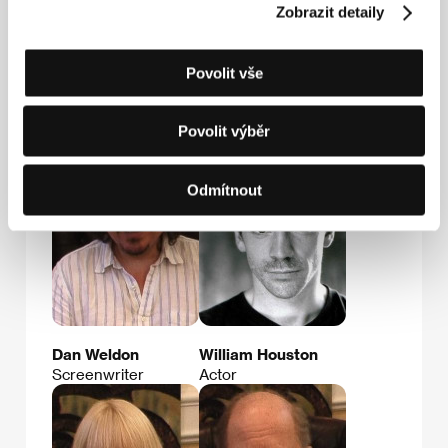
Tel: +33 143 132 164
Zobrazit detaily
E-mail:
festival@goodfellas.film
Povolit vše
Hosté
Povolit výběr
Odmítnout
Dan Weldon
William Houston
Screenwriter
Actor