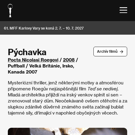
61. MFF Karlovy Vary se koná 2. 7. – 10. 7. 2027
Pýchavka
Archív filmů
Pocta Nicolasi Roegovi
/
2008
/
Puffball / Velká Británie, Irsko,
Kanada 2007
Mysteriózní thriller, jenž některými motivy a atmosférou
připomene Roegův nejúspěšnější film
Teď se nedívej
.
Mladá architektka přijíždí na irský venkov splnit si sen –
zrenovovat starý dům. Neočekávaně ovšem otěhotní a za
slupkou zdánlivě důvěrně známého světa začínají bublat
tajemné síly, dřímající v napohled obyčejných věcech.