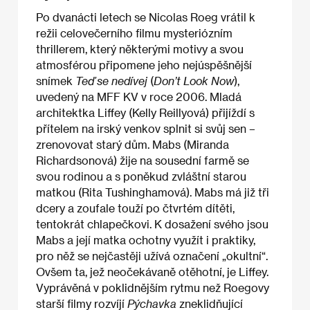
Po dvanácti letech se Nicolas Roeg vrátil k
režii celovečerního filmu mysteriózním
thrillerem, který některými motivy a svou
atmosférou připomene jeho nejúspěšnější
snímek
Teď se nedívej
(
Don’t Look Now
),
uvedený na MFF KV v roce 2006. Mladá
architektka Liffey (Kelly Reillyová) přijíždí s
přítelem na irský venkov splnit si svůj sen –
zrenovovat starý dům. Mabs (Miranda
Richardsonová) žije na sousední farmě se
svou rodinou a s poněkud zvláštní starou
matkou (Rita Tushinghamová). Mabs má již tři
dcery a zoufale touží po čtvrtém dítěti,
tentokrát chlapečkovi. K dosažení svého jsou
Mabs a její matka ochotny využít i praktiky,
pro něž se nejčastěji užívá označení „okultní“.
Ovšem ta, jež neočekávaně otěhotní, je Liffey.
Vyprávěná v poklidnějším rytmu než Roegovy
starší filmy rozvíjí
Pýchavka
zneklidňující