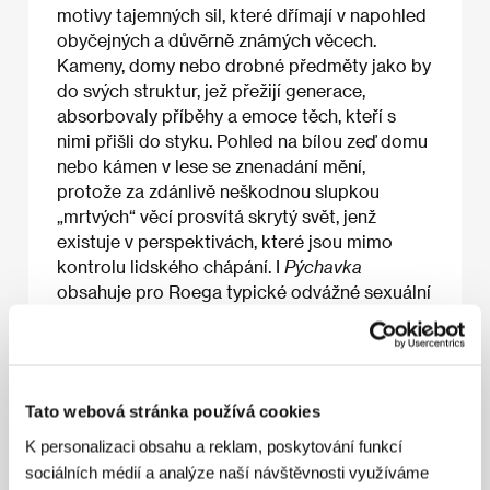
motivy tajemných sil, které dřímají v napohled
obyčejných a důvěrně známých věcech.
Kameny, domy nebo drobné předměty jako by
do svých struktur, jež přežijí generace,
absorbovaly příběhy a emoce těch, kteří s
nimi přišli do styku. Pohled na bílou zeď domu
nebo kámen v lese se znenadání mění,
protože za zdánlivě neškodnou slupkou
„mrtvých“ věcí prosvítá skrytý svět, jenž
existuje v perspektivách, které jsou mimo
kontrolu lidského chápání. I
Pýchavka
obsahuje pro Roega typické odvážné sexuální
scény. Jestliže snímek
Teď se nedívej
vyvolal v
roce 1973 skandál „věrohodnou“ sexuální
scénou,
Pýchavka
jde v zobrazení sexu zase o
kus dál, když jej zachycuje nejen poměrně
Tato webová stránka používá cookies
otevřeně, nýbrž doslova z vnitřní perspektivy.
K personalizaci obsahu a reklam, poskytování funkcí
sociálních médií a analýze naší návštěvnosti využíváme