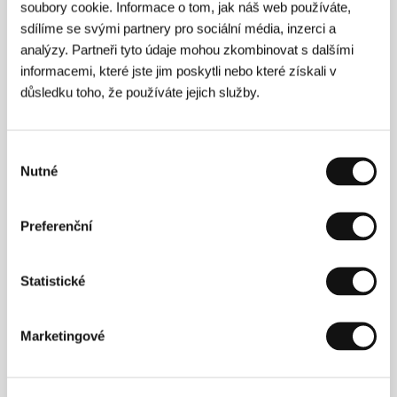
soubory cookie. Informace o tom, jak náš web používáte,
O filmu
sdílíme se svými partnery pro sociální média, inzerci a
analýzy. Partneři tyto údaje mohou zkombinovat s dalšími
120 min / Barevný, 35 mm
informacemi, které jste jim poskytli nebo které získali v
Režie
Nicolas Roeg
/ Scénář
Dan Weldon podle
důsledku toho, že používáte jejich služby.
stejnojmenného románu Fay Weldonové / based on
the novel Puffball by Fay Weldon
/ Kamera
Nigel
Willoughby
/ Hudba
Chris Crilly, Delphine
Výběr
Measroch, Thierry Gauthier
/ Střih
Tony Palmer
/
Nutné
Producent
Dan Weldon, Julie Baines, Martin Paul-
souhlasu
Hus, Michael Garland
/ Výroba
Tall Stories
/ Hrají
Kelly Reilly, Miranda Richardson, Donald
Sutherland, Rita Tushingham, William Houston
/
Preferenční
Kontakt
GoodFellas
Statistické
Kontakty
Marketingové
GoodFellas
73 rue Sainte-Anne, 75002, Paris
Francie