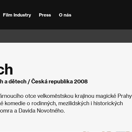
Film Industry
Press
O nás
ch
ch a dětech / Česká republika 2008
stárnoucího otce velkoměstskou krajinou magické Prahy
é komedie o rodinných, mezilidských i historických
 Somra a Davida Novotného.