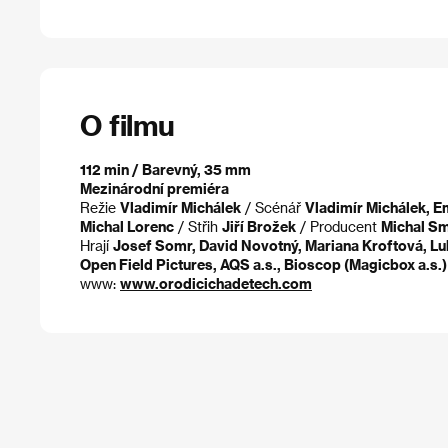
O filmu
112 min / Barevný, 35 mm
Mezinárodní premiéra
Režie
Vladimír Michálek
/ Scénář
Vladimír Michálek, Em
Michal Lorenc
/ Střih
Jiří Brožek
/ Producent
Michal Sm
Hrají
Josef Somr, David Novotný, Mariana Kroftová, Lub
Open Field Pictures, AQS a.s., Bioscop (Magicbox a.s.)
www:
www.orodicichadetech.com