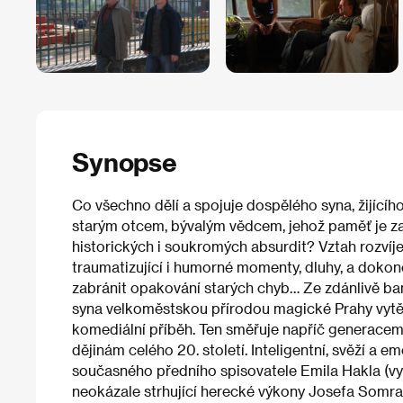
Synopse
Co všechno dělí a spojuje dospělého syna, žijíc
starým otcem, bývalým vědcem, jehož paměť je z
historických i soukromých absurdit? Vztah rozvíjejí
traumatizující i humorné momenty, dluhy, a dokonce
zabránit opakování starých chyb… Ze zdánlivě ba
syna velkoměstskou přírodou magické Prahy vytěž
komediální příběh. Ten směřuje napříč generacem
dějinám celého 20. století. Inteligentní, svěží a
současného předního spisovatele Emila Hakla (v
neokázale strhující herecké výkony Josefa Somra