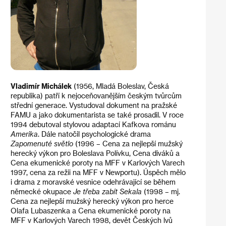
Vladimír Michálek
(1956, Mladá Boleslav, Česká
republika) patří k nejoceňovanějším českým tvůrcům
střední generace. Vystudoval dokument na pražské
FAMU a jako dokumentarista se také prosadil. V roce
1994 debutoval stylovou adaptací Kafkova románu
Amerika
. Dále natočil psychologické drama
Zapomenuté světlo
(1996 – Cena za nejlepší mužský
herecký výkon pro Boleslava Polívku, Cena diváků a
Cena ekumenické poroty na MFF v Karlových Varech
1997, cena za režii na MFF v Newportu). Úspěch mělo
i drama z moravské vesnice odehrávající se během
německé okupace
Je třeba zabít Sekala
(1998 – mj.
Cena za nejlepší mužský herecký výkon pro herce
Olafa Lubaszenka a Cena ekumenické poroty na
MFF v Karlových Varech 1998, devět Českých lvů