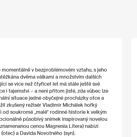
ího momentálně v bezproblémovém vztahu, s jeho
atěžkána dvěma válkami a množstvím dalších
cí se více než čtyřicet let má stále ještě své
 i tajemství – a není přitom jisté, zda vůbec lze
nální situace jedné obyčejné procházky otce a
il zkušený režisér Vladimír Michálek hořký
i od soukromé „malé“ rodinné historie k velkým
 emocionálně působivý snímek inspirovaný novelou
yznamenanou cenou Magnesia Litera) nabízí
 (otec) a Davida Novotného (syn).