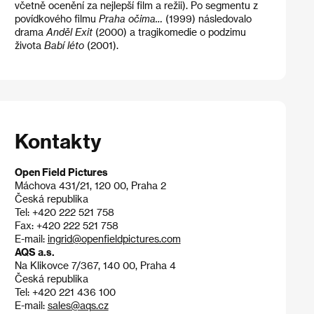
včetně ocenění za nejlepší film a režii). Po segmentu z
povídkového filmu
Praha očima…
(1999) následovalo
drama
Anděl Exit
(2000) a tragikomedie o podzimu
života
Babí léto
(2001).
Kontakty
Open Field Pictures
Máchova 431/21, 120 00, Praha 2
Česká republika
Tel: +420 222 521 758
Fax: +420 222 521 758
E-mail:
ingrid@openfieldpictures.com
AQS a.s.
Na Klikovce 7/367, 140 00, Praha 4
Česká republika
Tel: +420 221 436 100
E-mail:
sales@aqs.cz