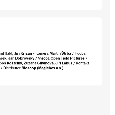
il Hakl, Jiří Křižan
/ Kamera
Martin Štrba
/ Hudba
rek, Jan Dobrovský
/ Výroba
Open Field Pictures
/
oš Kostelný, Zuzana Stivínová, Jiří Lábus
/ Kontakt
/ Distributor
Bioscop (Magicbox a.s.)