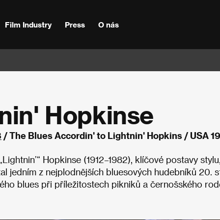
Film Industry
Press
O nás
tnin' Hopkinse
8
/ The Blues Accordin' to Lightnin' Hopkins / USA 1
ightnin’“ Hopkinse (1912–1982), klíčové postavy stylu
tal jedním z nejplodnějších bluesových hudebníků 20. st
ho blues při příležitostech pikniků a černošského rod