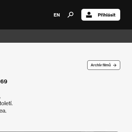
EN
Přihlásit
Archív filmů
969
,
oletí.
ea.