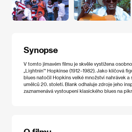
Synopse
V tomto jímavém filmu je skvěle vystižena osob
„Lightnin’“ Hopkinse (1912–1982). Jako klíčová f
blues natočil Hopkins velké množství nahrávek a 
umělců 20. století. Blank odhaluje zdroje jeho ins
zaznamenává vystoupení klasického blues na pikn
O filmu