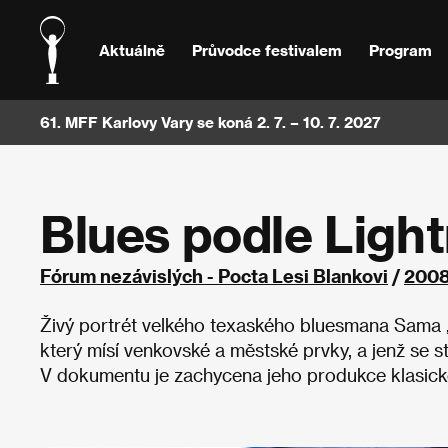
Aktuálně
Průvodce festivalem
Program
61. MFF Karlovy Vary se koná 2. 7. – 10. 7. 2027
Blues podle Ligh
Fórum nezávislých - Pocta Lesi Blankovi
/
200
Živý portrét velkého texaského bluesmana Sama „L
který mísí venkovské a městské prvky, a jenž se s
V dokumentu je zachycena jeho produkce klasické