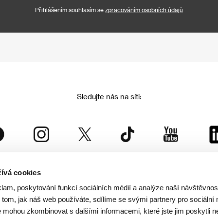
Přihlášením souhlasím se
zpracováním osobních údajů
Sledujte nás na síti:
ívá cookies
Mezinárodní filmový festival Karlovy Vary
klam, poskytování funkcí sociálních médií a analýze naší návštěvno
je součástí rodiny KVIFF Group, která zastřešuje i další projekty:
tom, jak náš web používáte, sdílíme se svými partnery pro sociální 
je mohou zkombinovat s dalšími informacemi, které jste jim poskytli n