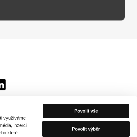
Povolit vše
sti využíváme
média, inzerci
Povolit výběr
ebo které