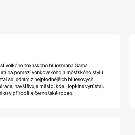
nost velkého texaského bluesmana Sama
igura na pomezí venkovského a městského stylu
stal se jedním z nejplodnějších bluesových
pirace, navštěvuje město, kde Hopkins vyrůstal,
iku v přírodě a černošské rodeo.