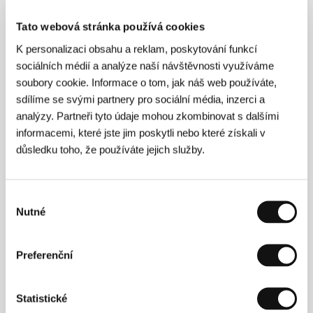
Tato webová stránka používá cookies
O filmu
K personalizaci obsahu a reklam, poskytování funkcí
sociálních médií a analýze naší návštěvnosti využíváme
91 min / Barevný, 35 mm
soubory cookie. Informace o tom, jak náš web používáte,
Režie
Mani Maserrat-Agah
/ Scénář
Jens Jonsson
/
sdílíme se svými partnery pro sociální média, inzerci a
Kamera
Andréas Lennartsson
/ Hudba
Martin
analýzy. Partneři tyto údaje mohou zkombinovat s dalšími
Willert
/ Střih
Kristin Grundström
/ Producent
Olle
informacemi, které jste jim poskytli nebo které získali v
Wirenhed
/ Výroba
GötaFilm AB
/ Hrají
Chanelle
Lindell, Poyan Karimi, Oliver Ingrosso, Fredrika
důsledku toho, že používáte jejich služby.
Tham, Arash Bolouri
/ Kontakt
Swedish Film
Institute
Výběr
Nutné
souhlasu
Kontakty
Preferenční
Swedish Film Institute
Box 27126, S-102 52, Stockholm
Švédsko
Statistické
Tel: +46 866 511 00