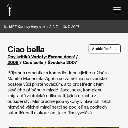
61. MFF Karlovy Vary se koná 2. 7. – 10. 7. 2027
Ciao bella
Archív filmů
Dny kritiků Variety: Evropa dnes!
/
2008
/ Ciao bella / Švédsko 2007
Příjemná romantická komedie debutujícího režiséra
Maniho Maserrata-Agaha se zaměřuje na švédské
postoje vůči přistěhovalcům, a to prostřednictvím
skvělého příběhu o mladé lásce, sexu, komplexu
imigrantů z etnické odlišnosti, jejich strachu z
outsiderství. Mimořádné jsou výkony v hlavních rolích,
nicméně všichni mladí herci se podílejí na pocitech
autentičnosti a okouzlení, jaké film vyvolává.