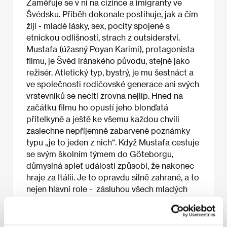
Zaměřuje se v ní na cizince a imigranty ve
Švédsku. Příběh dokonale postihuje, jak a čím
žijí - mladé lásky, sex, pocity spojené s
etnickou odlišností, strach z outsiderství.
Mustafa (úžasný Poyan Karimi), protagonista
filmu, je Švéd íránského původu, stejně jako
režisér. Atletický typ, bystrý, je mu šestnáct a
ve společnosti rodičovské generace ani svých
vrstevníků se necítí zrovna nejlíp. Hned na
začátku filmu ho opustí jeho blonďatá
přítelkyně a ještě ke všemu každou chvíli
zaslechne nepříjemně zabarvené poznámky
typu „je to jeden z nich“. Když Mustafa cestuje
se svým školním týmem do Göteborgu,
důmyslná spleť událostí způsobí, že nakonec
hraje za Itálii. Je to opravdu silně zahrané, a to
nejen hlavní role - zásluhou všech mladých
představitelů každá ze situací působí
neobyčejně živě a nadchne svým kouzlem.