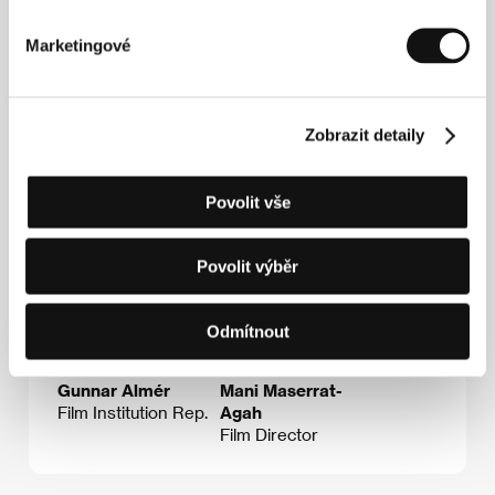
Fax: +46 866 118 20
E-mail:
uof@sfi.se
Marketingové
Hosté
Zobrazit detaily
Povolit vše
Povolit výběr
Odmítnout
Gunnar Almér
Mani Maserrat-
Film Institution Rep.
Agah
Film Director