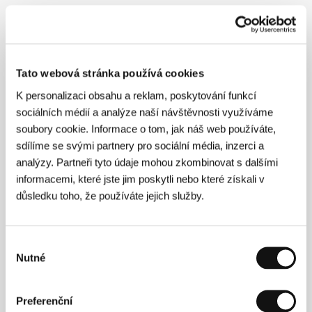
O filmu
95 min / Barevný, DIGIBETA
Tato webová stránka používá cookies
Režie
Stephen Kijak
/ Scénář
Stephen Kijak
/
K personalizaci obsahu a reklam, poskytování funkcí
Kamera
Grant Gee
/ Hudba
Scott Walker
/ Střih
Grant Gee, Mat Whitecross
/ Producent
Elizabeth
sociálních médií a analýze naší návštěvnosti využíváme
Rose, Mia Bays, Stephen Kijak
/ Výroba
Missing In
soubory cookie. Informace o tom, jak náš web používáte,
Action Films
/ Hrají
Scott Walker, David Bowie,
sdílíme se svými partnery pro sociální média, inzerci a
Radiohead, Sting, Brian Eno, Jarvis Cocker, Alison
Goldfrapp
/ Kontakt
Moviehouse Entertainment
analýzy. Partneři tyto údaje mohou zkombinovat s dalšími
www:
www.scottwalkerfilm.com
informacemi, které jste jim poskytli nebo které získali v
důsledku toho, že používáte jejich služby.
Režie
Výběr
Nutné
souhlasu
Preferenční