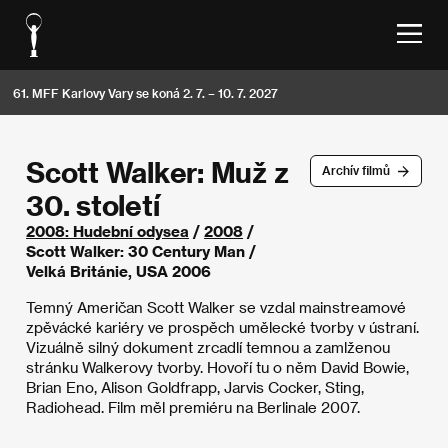
61. MFF Karlovy Vary se koná 2. 7. – 10. 7. 2027
Scott Walker: Muž z
Archív filmů
30. století
2008: Hudební odysea
/
2008
/
Scott Walker: 30 Century Man /
Velká Británie, USA 2006
Temný Američan Scott Walker se vzdal mainstreamové
zpěvácké kariéry ve prospěch umělecké tvorby v ústraní.
Vizuálně silný dokument zrcadlí temnou a zamlženou
stránku Walkerovy tvorby. Hovoří tu o něm David Bowie,
Brian Eno, Alison Goldfrapp, Jarvis Cocker, Sting,
Radiohead. Film měl premiéru na Berlinale 2007.