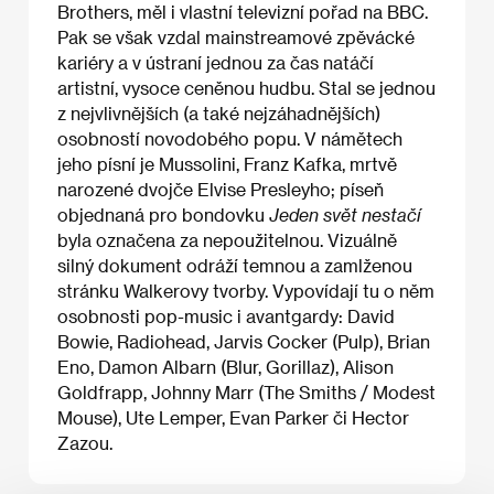
Brothers, měl i vlastní televizní pořad na BBC.
Pak se však vzdal mainstreamové zpěvácké
kariéry a v ústraní jednou za čas natáčí
artistní, vysoce ceněnou hudbu. Stal se jednou
z nejvlivnějších (a také nejzáhadnějších)
osobností novodobého popu. V námětech
jeho písní je Mussolini, Franz Kafka, mrtvě
narozené dvojče Elvise Presleyho; píseň
objednaná pro bondovku
Jeden svět nestačí
byla označena za nepoužitelnou. Vizuálně
silný dokument odráží temnou a zamlženou
stránku Walkerovy tvorby. Vypovídají tu o něm
osobnosti pop-music i avantgardy: David
Bowie, Radiohead, Jarvis Cocker (Pulp), Brian
Eno, Damon Albarn (Blur, Gorillaz), Alison
Goldfrapp, Johnny Marr (The Smiths / Modest
Mouse), Ute Lemper, Evan Parker či Hector
Zazou.