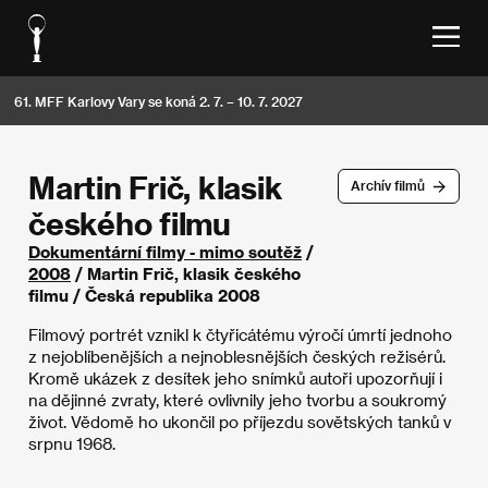
61. MFF Karlovy Vary se koná 2. 7. – 10. 7. 2027
Martin Frič, klasik
Archív filmů
českého filmu
Dokumentární filmy - mimo soutěž
/
2008
/ Martin Frič, klasik českého
filmu / Česká republika 2008
Filmový portrét vznikl k čtyřicátému výročí úmrtí jednoho
z nejoblíbenějších a nejnoblesnějších českých režisérů.
Kromě ukázek z desítek jeho snímků autoři upozorňují i
na dějinné zvraty, které ovlivnily jeho tvorbu a soukromý
život. Vědomě ho ukončil po příjezdu sovětských tanků v
srpnu 1968.