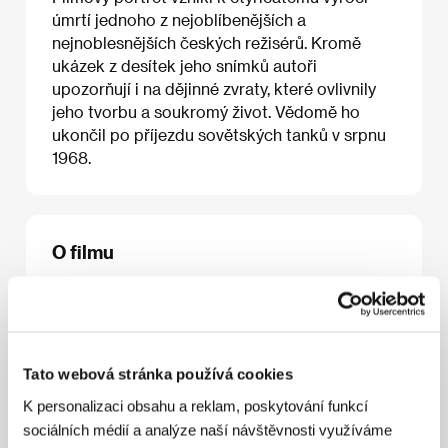
úmrtí jednoho z nejoblíbenějších a
nejnoblesnějších českých režisérů. Kromě
ukázek z desítek jeho snímků autoři
upozorňují i na dějinné zvraty, které ovlivnily
jeho tvorbu a soukromý život. Vědomě ho
ukončil po příjezdu sovětských tanků v srpnu
1968.
O filmu
53 min / Barevný, DIGIBETA
Režie
Zdeněk Zelenka
/ Scénář
Zdeněk Zelenka
/
Kamera
Vladimír Dousek
/ Hudba
Petr Malásek,
Vadim Petrov, Jiří X. Svoboda
/ Střih
Dana
Tato webová stránka používá cookies
Klempířová
/ Producent
Viktor Průša
/ Výroba
Česká televize / Czech Television
/ Hrají
Jiřina
K personalizaci obsahu a reklam, poskytování funkcí
Bohdalová, Anna Sováková, Václav Vorlíček,
sociálních médií a analýze naší návštěvnosti využíváme
Otakar Vávra, Jiří Menzel, Lubomír Lipský
/