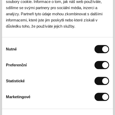
soubory cookie. Informace o tom, jak náš web používáte,
Kontakt
Czech Television, Festival Department
sdílíme se svými partnery pro sociální média, inzerci a
analýzy. Partneři tyto údaje mohou zkombinovat s dalšími
informacemi, které jste jim poskytli nebo které získali v
Kontakty
důsledku toho, že používáte jejich služby.
Czech Television, Festival Department
Kavčí Hory, 140 70, Praha 4
Česká republika
Výběr
Tel: +420 261 137 438; +420 261 137 106
Nutné
souhlasu
Fax: +420 261 211 354
E-mail:
jitka.prochazkova@ceskatelevize.cz
;
petra.stovikova@ceskatelevize.cz
Preferenční
Statistické
Hosté
Marketingové