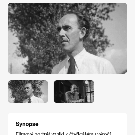
Synopse
Filmový portrét vznikl k čtyřicátému výročí