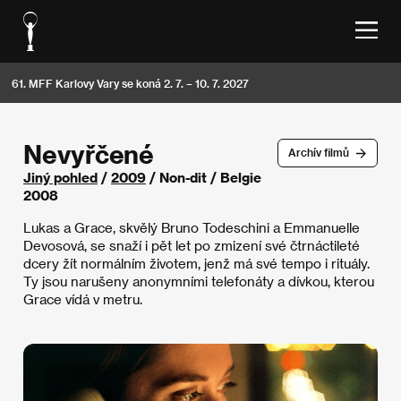
61. MFF Karlovy Vary se koná 2. 7. – 10. 7. 2027
Nevyřčené
Archív filmů
Jiný pohled
/
2009
/ Non-dit / Belgie
2008
Lukas a Grace, skvělý Bruno Todeschini a Emmanuelle
Devosová, se snaží i pět let po zmizení své čtrnáctileté
dcery žít normálním životem, jenž má své tempo i rituály.
Ty jsou narušeny anonymními telefonáty a dívkou, kterou
Grace vídá v metru.