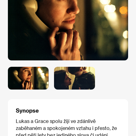
Synopse
Lukas a Grace spolu žijí ve zdánlivě
zaběhaném a spokojeném vztahu i přesto, že
před pěti lety bez jediného slova či udání