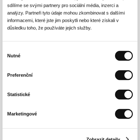
sdílíme se svými partnery pro sociální média, inzerci a
analýzy. Partneři tyto údaje mohou zkombinovat s dalšími
informacemi, které jste jim poskytli nebo které získali v
důsledku toho, že používáte jejich služby.
Výběr
Nutné
souhlasu
Fien Trochová
(1978, Belgie) absolvovala filmový
obor na Vyšší odborné umělecké škole Sint-Lukas v
Bruselu, kde dnes vyučuje. Vedle natáčení
Preferenční
celovečerních filmů se věnuje tvorbě reklam a
divadelní režii. V roce 2000 hrála spolu s Isabelle
Huppertovou ve snímku
Saint-Cyr
režisérky Patricie
Mazuyové. Natočila několik krátkých filmů, které
Statistické
získaly ocenění na mezinárodních festivalech:
Verbrande aarde
(1998),
Wooww
(1999),
Maria
(2000),
Cool Sam and Sweet Suzie
(2001). V
Marketingové
celovečerním hraném filmu debutovala v roce 2005
titulem
Štěstí těch druhých
(
Een ander zijn geluk
),
který byl o rok později uveden na MFF KV v sekci
Fórum nezávislých.
Nevyřčené
je zatím její poslední
Zobrazit detaily