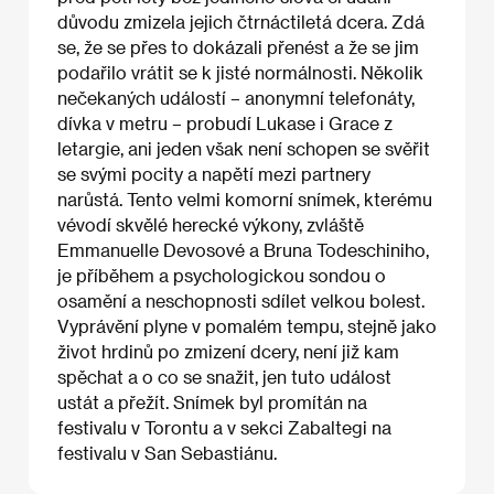
důvodu zmizela jejich čtrnáctiletá dcera. Zdá
se, že se přes to dokázali přenést a že se jim
podařilo vrátit se k jisté normálnosti. Několik
nečekaných událostí – anonymní telefonáty,
dívka v metru – probudí Lukase i Grace z
letargie, ani jeden však není schopen se svěřit
se svými pocity a napětí mezi partnery
narůstá. Tento velmi komorní snímek, kterému
vévodí skvělé herecké výkony, zvláště
Emmanuelle Devosové a Bruna Todeschiniho,
je příběhem a psychologickou sondou o
osamění a neschopnosti sdílet velkou bolest.
Vyprávění plyne v pomalém tempu, stejně jako
život hrdinů po zmizení dcery, není již kam
spěchat a o co se snažit, jen tuto událost
ustát a přežít. Snímek byl promítán na
festivalu v Torontu a v sekci Zabaltegi na
festivalu v San Sebastiánu.