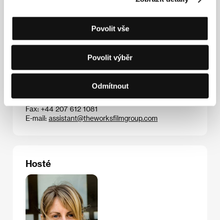
celovečerní snímek.
Povolit vše
Kontakty
Povolit výběr
The Works Film Group
5th Floor, Fairgate House, 78 New Oxford Street,
WC1A 1HB, London
Odmítnout
Spojené království
Tel: +44 207 612 1080
Fax: +44 207 612 1081
E-mail:
assistant@theworksfilmgroup.com
Hosté