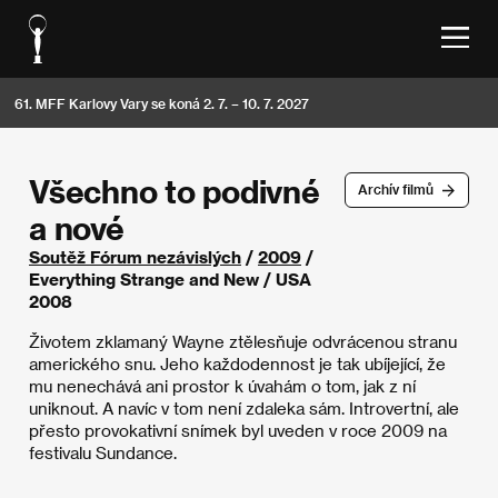
61. MFF Karlovy Vary se koná 2. 7. – 10. 7. 2027
Všechno to podivné
Archív filmů
a nové
Soutěž Fórum nezávislých
/
2009
/
Everything Strange and New / USA
2008
Životem zklamaný Wayne ztělesňuje odvrácenou stranu
amerického snu. Jeho každodennost je tak ubíjející, že
mu nenechává ani prostor k úvahám o tom, jak z ní
uniknout. A navíc v tom není zdaleka sám. Introvertní, ale
přesto provokativní snímek byl uveden v roce 2009 na
festivalu Sundance.