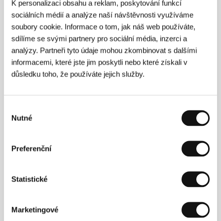
K personalizaci obsahu a reklam, poskytování funkcí
sociálních médií a analýze naší návštěvnosti využíváme
soubory cookie. Informace o tom, jak náš web používáte,
sdílíme se svými partnery pro sociální média, inzerci a
analýzy. Partneři tyto údaje mohou zkombinovat s dalšími
informacemi, které jste jim poskytli nebo které získali v
důsledku toho, že používáte jejich služby.
Frazer Bradshaw
začínal jako vizuální umělec a
studoval rovněž experimentální hudbu. Od krátkých
strukturálních snímků, které se promítaly na
festivalech po celém světě, se dostal k formátu
Výběr
celovečerního narativního filmu. I v něm ale stírá
Nutné
souhlasu
hranice mezi experimentem a klasickou filmovou
fikcí. Jako kameraman se Bradshaw podílel na
desítkách nezávislých filmových projektů. Snímek
Preferenční
Všechno to podivné a nové
, který na filmovém
festivalu v San Francisku získal Cenu FIPRESCI, je
jeho debut v oblasti celovečerního hraného filmu.
Statistické
Marketingové
Kontakty