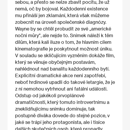
sebou, a přesto se nelze zbavit pocitu, že už
nemá, oč by bojoval. Každodenní existence
mu přináší jen zklamání, která však můžeme
zobecnit na úroveň společenské diagnózy.
Wayne by se chtěl probudit ze své „americké
noční můry", ale nejde to. Snímek náleží k těm
dílům, která kalí iluze o tom, že hlavním cílem
kinematografie je poskytnout možnost úniku.
V souladu se skličujícím vyzněním dokáže film,
který se věnuje obyčejným postavám,
nahlédnout nad banalitu každodenního bytí.
Explicitní dramatické akce není zapotřebí,
neboť hrdinové upadli do takové letargie, že je
z ní nemohou vytrhnout ani fatální události.
Odstup od jakékoli prvoplánové
dramatičnosti, který tomuto introvertnímu a
zneklidňujícímu snímku dominuje, tak
postupně diváka dovede do stejné pozice, v
jaké se trápí jeho protagonista, ale i tisíce
dalších skutečných osob, které propadly