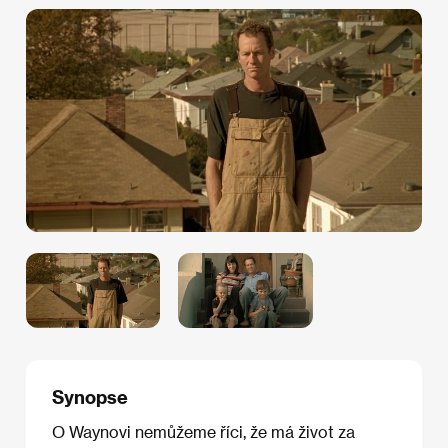
Synopse
O Waynovi nemůžeme říci, že má život za