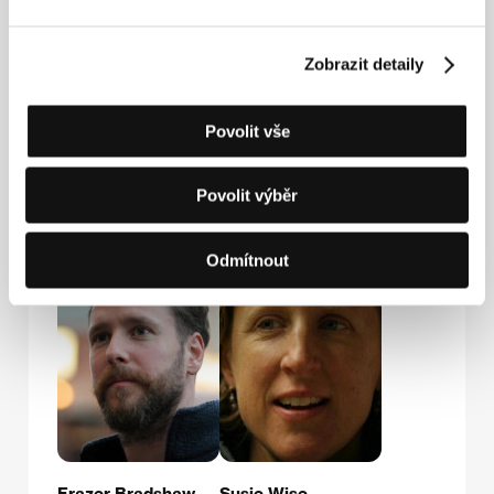
Lucky Hat Entertainment
1438 N. Gower St., Building 2, Suite 30, CA 90028,
Zobrazit detaily
Hollywood
Spojené státy americké
Tel: +1 323 993 7000
E-mail:
info@everythingstrangeandnew.com
Povolit vše
Povolit výběr
Hosté
Odmítnout
Frazer Bradshaw
Susie Wise