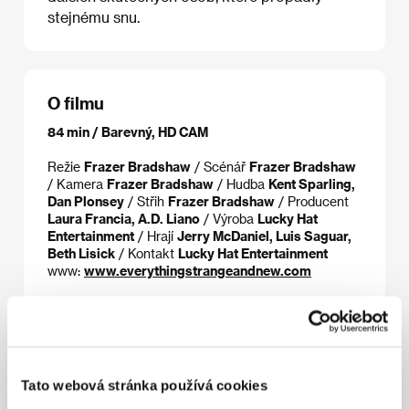
stejnému snu.
O filmu
84 min / Barevný, HD CAM
Režie
Frazer Bradshaw
/ Scénář
Frazer Bradshaw
/ Kamera
Frazer Bradshaw
/ Hudba
Kent Sparling,
Dan Plonsey
/ Střih
Frazer Bradshaw
/ Producent
Laura Francia, A.D. Liano
/ Výroba
Lucky Hat
Entertainment
/ Hrají
Jerry McDaniel, Luis Saguar,
Beth Lisick
/ Kontakt
Lucky Hat Entertainment
www:
www.everythingstrangeandnew.com
Režie
Tato webová stránka používá cookies