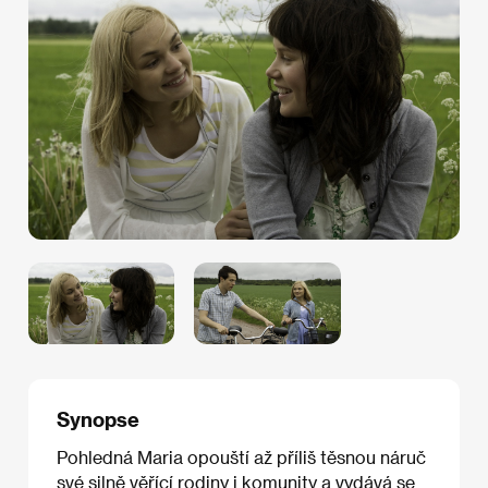
Synopse
Pohledná Maria opouští až příliš těsnou náruč
své silně věřící rodiny i komunity a vydává se