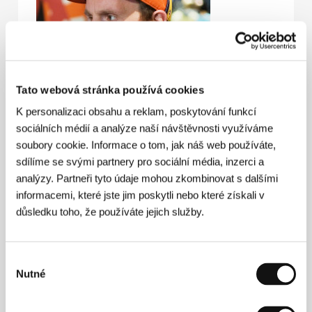
Tato webová stránka používá cookies
K personalizaci obsahu a reklam, poskytování funkcí
sociálních médií a analýze naší návštěvnosti využíváme
soubory cookie. Informace o tom, jak náš web používáte,
sdílíme se svými partnery pro sociální média, inzerci a
analýzy. Partneři tyto údaje mohou zkombinovat s dalšími
informacemi, které jste jim poskytli nebo které získali v
Dome Karukoski
(1976, Nikósie, Kypr) absolvoval
důsledku toho, že používáte jejich služby.
Univerzitu umění a designu v Helsinkách a už ve
svém absolventském filmu
Holka, ty jsi hvězda
(
Tyttö,
sinä olet tähti
, 2005) se zaměřil na problémy mladých
lidí. Divácky úspěšný snímek byl ve Finsku nominován
Výběr
na osm výročních cen Jussi a dočkal se uvedení na
Nutné
souhlasu
festivalech Berlinale a Tribeca. Jeho druhý snímek
Tummien perhosten koti
(
Domov temných motýlů
,
2008) byl vybrán, aby Finsko reprezentoval na