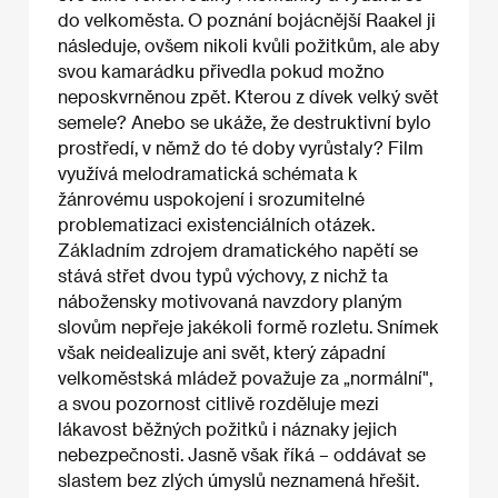
do velkoměsta. O poznání bojácnější Raakel ji
následuje, ovšem nikoli kvůli požitkům, ale aby
svou kamarádku přivedla pokud možno
neposkvrněnou zpět. Kterou z dívek velký svět
semele? Anebo se ukáže, že destruktivní bylo
prostředí, v němž do té doby vyrůstaly? Film
využívá melodramatická schémata k
žánrovému uspokojení i srozumitelné
problematizaci existenciálních otázek.
Základním zdrojem dramatického napětí se
stává střet dvou typů výchovy, z nichž ta
nábožensky motivovaná navzdory planým
slovům nepřeje jakékoli formě rozletu. Snímek
však neidealizuje ani svět, který západní
velkoměstská mládež považuje za „normální",
a svou pozornost citlivě rozděluje mezi
lákavost běžných požitků i náznaky jejich
nebezpečnosti. Jasně však říká – oddávat se
slastem bez zlých úmyslů neznamená hřešit.