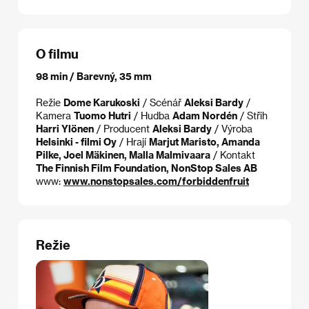
O filmu
98 min / Barevný, 35 mm
Režie
Dome Karukoski
/ Scénář
Aleksi Bardy
/
Kamera
Tuomo Hutri
/ Hudba
Adam Nordén
/ Střih
Harri Ylönen
/ Producent
Aleksi Bardy
/ Výroba
Helsinki - filmi Oy
/ Hrají
Marjut Maristo, Amanda
Pilke, Joel Mäkinen, Malla Malmivaara
/ Kontakt
The Finnish Film Foundation, NonStop Sales AB
www:
www.nonstopsales.com/forbiddenfruit
Režie