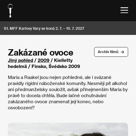
61. MFF Karlovy Vary se koná 2. 7. – 10. 7. 2027
Zakázané ovoce
Archív filmů
Jiný pohled
/
2009
/ Kielletty
hedelmä / Finsko, Švédsko 2009
Maria a Raakel jsou nejen pohledné, ale i svázané
pravidly rigidní náboženské komunity. Nesmějí pít alkohol
ani předmanželsky souložit, avšak přinejmenším Maria by
právě to docela chtěla. Bude lačné ochutnávání
zakázaného ovoce znamenat její konec, nebo
osvobození?