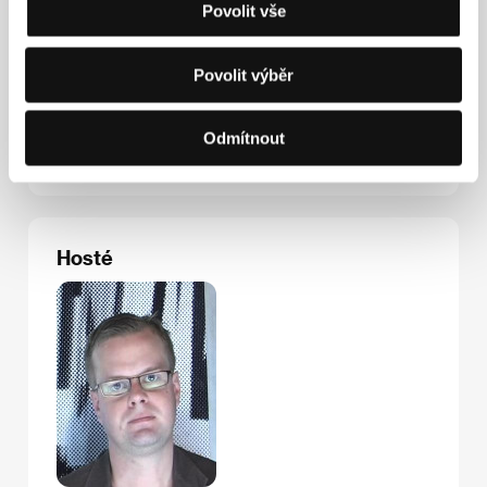
Povolit vše
High Point Media Group
Suite 16, Deane House Studios, Greenwood Place,
NW5 1LB, London
Povolit výběr
Spojené království
Tel: +44 20 742 468 70
Fax: +44 20 748 532 81
Odmítnout
E-mail:
info@highpointfilms.co.uk
Hosté