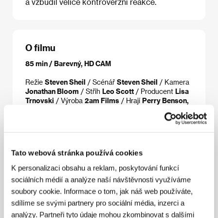
a vzbudil velice kontroverzní reakce.
O filmu
85 min / Barevný, HD CAM
Režie
Steven Sheil
/ Scénář
Steven Sheil
/ Kamera
Jonathan Bloom
/ Střih
Leo Scott
/ Producent
Lisa
Trnovski
/ Výroba
2am Films
/ Hrají
Perry Benson,
Dido Miles, Olga Fedori, Ainsley Howerd, Toby
Alexander
/ Kontakt
High Point Media Group
www:
www.highpointfilms.co.uk
Tato webová stránka používá cookies
K personalizaci obsahu a reklam, poskytování funkcí
Režie
sociálních médií a analýze naší návštěvnosti využíváme
soubory cookie. Informace o tom, jak náš web používáte,
sdílíme se svými partnery pro sociální média, inzerci a
analýzy. Partneři tyto údaje mohou zkombinovat s dalšími