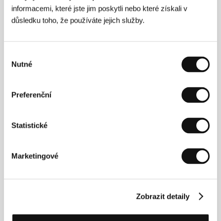
informacemi, které jste jim poskytli nebo které získali v
důsledku toho, že používáte jejich služby.
Výběr
Steven Sheil
, londýnský rodák žijící od roku 1992 v
Nutné
souhlasu
Nottinghamu, je známý hlavně díky kultovnímu
krátkometrážnímu hororu
Cry
(2002), který byl s
úspěchem hrán na mnoha mezinárodních festivalech,
Preferenční
mezi jinými na festivalu hororových filmů Dead by
Dawn v Edinburghu, na festivalech v Torontu,
Barceloně či v Londýně. Také byl k dispozici na
Statistické
webových stránkách Atom Films, kde se na něj
podívalo přes sto tisíc uživatelů. Sheil byl
kameramanem několika snímků. V současné době
pracuje na filmu
World of Pain
, který se odehrává ve
Marketingové
světě britského wrestlingu. Snímek
Mum & Dad
nejen
režíroval, ale napsal k němu i scénář.
Zobrazit detaily
Kontakty