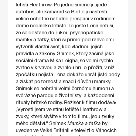
letišti Heathrow. Po jedné směně jí ujede
autobus, ale kamarádka Birdie jí naštěstí
velice ochotně nabídne přespání v rodinném
domě nedaleko letiště. To ještě Lena netuší,
že se dostane do rukou psychopatické
mamky a taťky, kteří si přímo pod ranvejemi
vytvořili vlastní svět, kde vládnou jejich
pravidla a zákony. Snímek, který začíná jako
sociální drama Mika Leigha, se velmi rychle
zvrtne v krvavou a zvrhlou hru o přežití, v níž
zpočátku nejistá Lena dokáže uhrát jisté body
a získat pozornost a snad i důvěru mamky.
Snímek se nebrání velmi černému humoru a
svérázně paroduje životní styl a každodenní
rituály britské rodiny. Režisér k filmu dodává:
„Vyrostl jsem ve stínu letiště Heathrow a
zvuky, které slyšíte v tomto filmu, jsou zvuky
mého dětství." Snímek
Mamka a taťka
byl
uveden ve Velké Británii v televizi o Vánocích