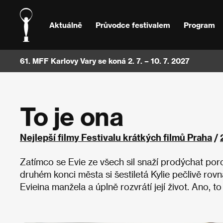
Aktuálně
Průvodce festivalem
Program
61. MFF Karlovy Vary se koná 2. 7. – 10. 7. 2027
To je ona
Nejlepší filmy Festivalu krátkých filmů Praha
/
Zatímco se Evie ze všech sil snaží prodýchat porodn
druhém konci města si šestiletá Kylie pečlivě ro
Evieina manžela a úplně rozvrátí její život. Ano, t