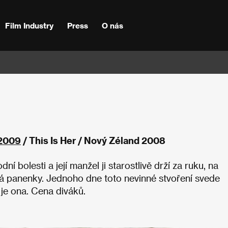
Film Industry
Press
O nás
2009
/ This Is Her / Nový Zéland 2008
í bolesti a její manžel ji starostlivě drží za ruku, na
vná panenky. Jednoho dne toto nevinné stvoření svede
o je ona. Cena diváků.