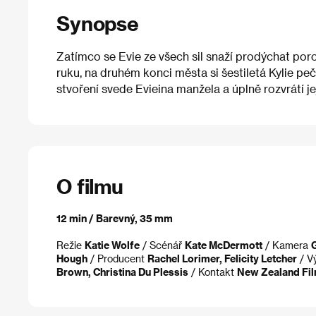
Synopse
Zatímco se Evie ze všech sil snaží prodýchat porodn
ruku, na druhém konci města si šestiletá Kylie p
stvoření svede Evieina manžela a úplně rozvrátí jej
O filmu
12 min / Barevný, 35 mm
Režie
Katie Wolfe
/ Scénář
Kate McDermott
/ Kamera
Hough
/ Producent
Rachel Lorimer, Felicity Letcher
/ V
Brown, Christina Du Plessis
/ Kontakt
New Zealand Fi