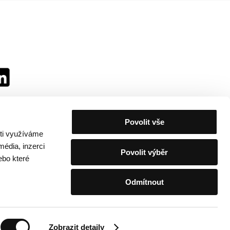
Povolit vše
sti využíváme
média, inzerci
Povolit výběr
ebo které
Odmítnout
festivalu
/
Kontakty
Zobrazit detaily