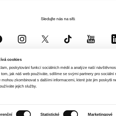
Sledujte nás na síti:
ívá cookies
Mezinárodní filmový festival Karlovy Vary
klam, poskytování funkcí sociálních médií a analýze naší návštěvno
je součástí rodiny KVIFF Group, která zastřešuje i další projekty:
tom, jak náš web používáte, sdílíme se svými partnery pro sociální 
je mohou zkombinovat s dalšími informacemi, které jste jim poskytli n
oužíváte jejich služby.
© 2026 KVIFF GROUP
rana soukromí návštěvníků webu
/
VOP
/
Ochrana osobních údajů
/
Reklamační řád
/
Statut 
erenční
Statistické
Marketingové