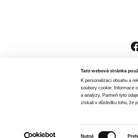
Tato webová stránka použ
K personalizaci obsahu a re
soubory cookie. Informace o 
a analýzy. Partneři tyto úda
získali v důsledku toho, že p
Návštěvní řád
/
Och
Výběr
Nutné
Pref