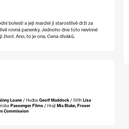
í bolesti a její manžel ji starostlivě drží za
ečlivě rovná panenky. Jednoho dne toto nevinné
í život. Ano, to je ona. Cena diváků.
Ginny Loane
/ Hudba
Geoff Maddock
/ Střih
Lisa
ýroba
Passenger Films
/ Hrají
Mia Blake, Froser
lm Commission