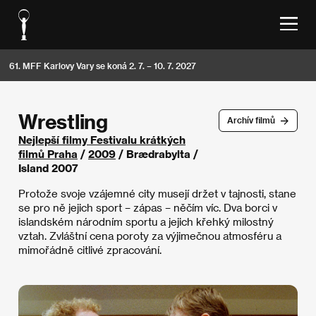
61. MFF Karlovy Vary se koná 2. 7. – 10. 7. 2027
Wrestling
Archív filmů
Nejlepší filmy Festivalu krátkých
filmů Praha
/
2009
/ Brædrabylta /
Island 2007
Protože svoje vzájemné city musejí držet v tajnosti, stane
se pro ně jejich sport – zápas – něčím víc. Dva borci v
islandském národním sportu a jejich křehký milostný
vztah. Zvláštní cena poroty za výjimečnou atmosféru a
mimořádně citlivé zpracování.