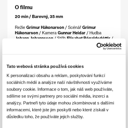
O filmu
20 min / Barevný, 35 mm
Režie
Grímur Hákonarson
/ Scénář
Grímur
Hákonarson
/ Kamera
Gunnar Heidar
/ Hudba
Johann Johannsson
/ Střih
Elísabet Rónaldsdóttir
/
Producent
Grímur Hákonarson
/ Výroba
Hark Film
/
Hrají
Halldór Gylfason, Björn Ingi Hilmarsson
/
Kontakt
Icelandic Film Centre
Tato webová stránka používá cookies
K personalizaci obsahu a reklam, poskytování funkcí
Kontakty
sociálních médií a analýze naší návštěvnosti využíváme
soubory cookie. Informace o tom, jak náš web používáte,
Icelandic Film Centre
Hverfisgata 54, 101, Reykjavik
sdílíme se svými partnery pro sociální média, inzerci a
Island
analýzy. Partneři tyto údaje mohou zkombinovat s dalšími
Tel: +354 562 3580
informacemi, které jste jim poskytli nebo které získali v
Fax: +354 562 7171
důsledku toho, že používáte jejich služby.
E-mail:
info@icelandicfilmcentre.is