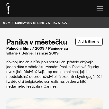
61. MFF Karlovy Vary se koná 2. 7. – 10. 7. 2027
Panika v městečku
Archív filmů
Půlnoční filmy
/
2009
/ Panique au
village / Belgie, Francie 2009
Kovboj, Indián a Kůň jsou nerozluční přátelé obývající
jeden dům v městečku zvaném Panika. Plastové figurky
evokující dětství ožívají stop motion animací, jejich
neodolatelná dobrodružství plná excentrických gagů těží
i z dědictví belgického surrealismu. Jeden z hitů
nedávného festivalu v Cannes.