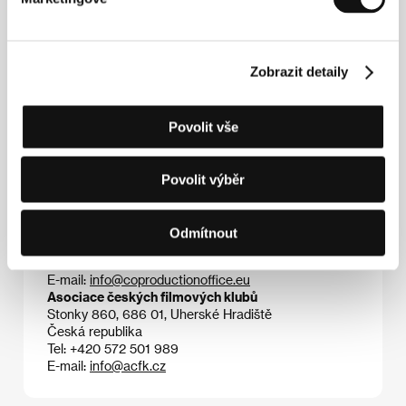
papírovými ústřižky a ručně kreslenou animací. Tvůrčí
duo se též každý týden stará o komiksovou rubriku
časopisů
Télé Moustique
a
L’Express
, má na svém
kontě videoklipy pro skupiny Louise Attaque,
Zobrazit detaily
Dionysos nebo Saule et les pleureurs a reklamu pro
nejmenovanou anglickou značku mléka.
Povolit vše
Kontakty
Povolit výběr
Coproduction Office
24, rue Lamartine, 750 09, Paris
Odmítnout
Francie
Tel: +33 156 026 000
E-mail:
info@coproductionoffice.eu
Asociace českých filmových klubů
Stonky 860, 686 01, Uherské Hradiště
Česká republika
Tel: +420 572 501 989
E-mail:
info@acfk.cz