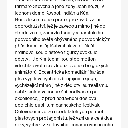
farmáře Stevena a jeho ženy Jeanine, žijí v
jednom domě Kovboj, Indián a Kůň.
Nerozlučná trojice přátel prožívá bizarní
dobrodružství, jež je zavedou mimo jiné do
středu země, zamrzlé tundry a paralelního
podvodního světa obývaného podvodnickými
příšerkami se špičatými hlavami. Naši
hrdinové jsou plastové figurky evokující
dětství, kterým technikou stop motion
vdechla život nerozlučná dvojice belgických
animátorů. Excentrická komediální šaráda
plná vypilovaných odzbrojujících gagů,
vycházející mimo jiné z dědictví surrealismu,
nabízí animovanou akční podívanou par
excellence, jíž před nedávnem doslova
podlehlo publikum canneského festivalu.
Celovečerní verze neodolatelných peripetií
plastových protagonistů, jež vznikala celé dva
roky, vychází z kultovního, cenami ověnčeného