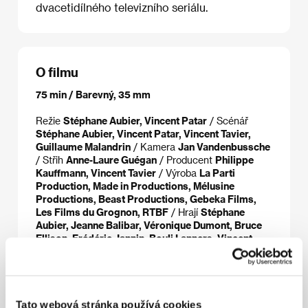
dvacetidílného televizního seriálu.
O filmu
75 min / Barevný, 35 mm
Režie
Stéphane Aubier, Vincent Patar
/ Scénář
Stéphane Aubier, Vincent Patar, Vincent Tavier,
Guillaume Malandrin
/ Kamera
Jan Vandenbussche
/ Střih
Anne-Laure Guégan
/ Producent
Philippe
Kauffmann, Vincent Tavier
/ Výroba
La Parti
Production, Made in Productions, Mélusine
Productions, Beast Productions, Gebeka Films,
Les Films du Grognon, RTBF
/ Hrají
Stéphane
Aubier, Jeanne Balibar, Véronique Dumont, Bruce
Ellison, Frédéric Jannin, Bouli Lanners, Vincent
Patar, Benoît Poelvoorde
/ Kontakt
Coproduction
Office
/ Distributor
Asociace českých filmových
klubů
Tato webová stránka používá cookies