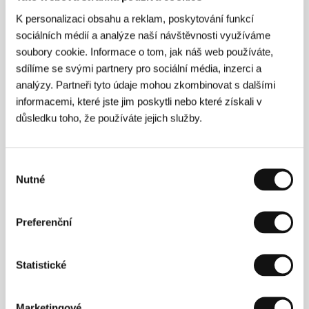
K personalizaci obsahu a reklam, poskytování funkcí
Režie
sociálních médií a analýze naší návštěvnosti využíváme
soubory cookie. Informace o tom, jak náš web používáte,
sdílíme se svými partnery pro sociální média, inzerci a
analýzy. Partneři tyto údaje mohou zkombinovat s dalšími
informacemi, které jste jim poskytli nebo které získali v
důsledku toho, že používáte jejich služby.
Výběr
Nutné
souhlasu
Stéphane Aubier
(1965, Verviers, Belgie) a
Vincent
Patar
(1965, Les Bulles, Belgie) patří k předním
Preferenční
evropským animátorům, kteří si vydobyli kultovní
status. Potkali se jako studenti umění na bruselské
akademii, kterou absolvovali v roce 1991. Dodnes si
Statistické
přezdívají Pic Pic André na počest postaviček ze
začátků jejich tvorby. Originálnímu nápadu čelit invazi
dinosaurů a modelů manga hrdinů oživením
plastových postaviček předcházela práce s
Marketingové