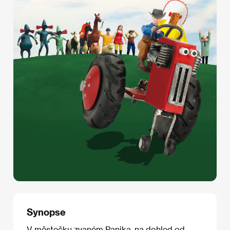
Synopse
V městečku zvaném Panika, na dohled od