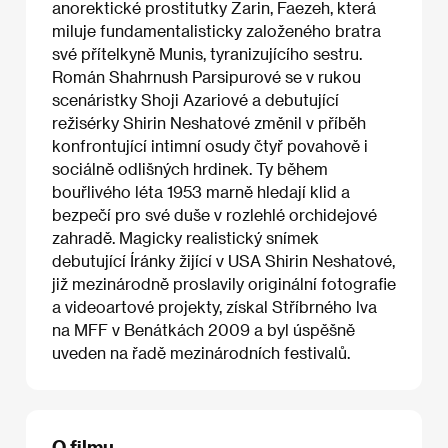
anorektické prostitutky Zarin, Faezeh, která
miluje fundamentalisticky založeného bratra
své přítelkyně Munis, tyranizujícího sestru.
Román Shahrnush Parsipurové se v rukou
scenáristky Shoji Azariové a debutující
režisérky Shirin Neshatové změnil v příběh
konfrontující intimní osudy čtyř povahově i
sociálně odlišných hrdinek. Ty během
bouřlivého léta 1953 marně hledají klid a
bezpečí pro své duše v rozlehlé orchidejové
zahradě. Magicky realistický snímek
debutující Íránky žijící v USA Shirin Neshatové,
již mezinárodně proslavily originální fotografie
a videoartové projekty, získal Stříbrného lva
na MFF v Benátkách 2009 a byl úspěšně
uveden na řadě mezinárodních festivalů.
O filmu