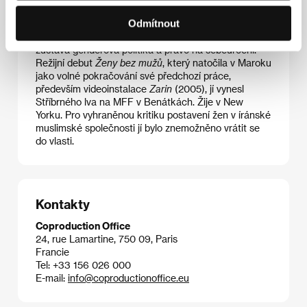
Nezkrotnost
, 1998). Měla samostatné výstavy mj. v
Odmítnout
newyorském Whitney Museum či montrealském
Musée d’Art Contemporain. Tématem jejích prací
zůstává genderová politika a právo na sebeurčení.
Režijní debut
Ženy bez mužů
, který natočila v Maroku
jako volné pokračování své předchozí práce,
především videoinstalace
Zarin
(2005), jí vynesl
Stříbrného lva na MFF v Benátkách. Žije v New
Yorku. Pro vyhraněnou kritiku postavení žen v íránské
muslimské společnosti jí bylo znemožněno vrátit se
do vlasti.
Kontakty
Coproduction Office
24, rue Lamartine, 750 09, Paris
Francie
Tel: +33 156 026 000
E-mail:
info@coproductionoffice.eu