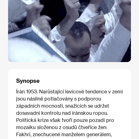
Synopse
Írán 1953. Narůstající levicové tendence v zemi
jsou násilně potlačovány s podporou
západních mocností, snažících se udržet
dosavadní kontrolu nad íránskou ropou.
Politická krize však tvoří pouze pozadí pro
mozaiku složenou z osudů čtveřice žen:
Fakhri, znechucené manželem generálem,