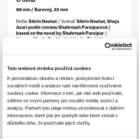
99 min / Barevný, 35 mm
Režie
Shirin Neshat
/ Scénář
Shirin Neshat, Shoja
Azari podle románu Shahrnush Parsipurové /
based on the novel by Shahrnush Parsipur
/
Kamera
Martin Gschlacht
/ Hudba
Ryuichi
Sakamoto, Abbas Bakhtiari
/ Střih
George Cragg,
Jay Rabinowitz, Julia Wiedwald, Patrick Lambertz,
Christof Schertenleib, Sam Neave
/ Producent
Susanne Marian, Martin Gschlacht, Philippe Bober
Tato webová stránka používá cookies
/ Výroba
Essential Filmproduktion, Coop99,
Parisienne de Production
/ Hrají
Pegah Ferydoni,
K personalizaci obsahu a reklam, poskytování funkcí
Arita Shahrzad, Shabnam Tolouei, Orsi Tóth
/
sociálních médií a analýze naší návštěvnosti využíváme
Kontakt
Coproduction Office
soubory cookie. Informace o tom, jak náš web používáte,
sdílíme se svými partnery pro sociální média, inzerci a
analýzy. Partneři tyto údaje mohou zkombinovat s dalšími
Režie
informacemi, které jste jim poskytli nebo které získali v
důsledku toho, že používáte jejich služby.