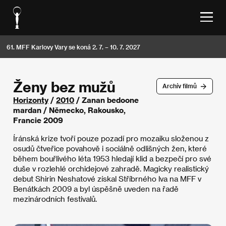
61. MFF Karlovy Vary se koná 2. 7. – 10. 7. 2027
Ženy bez mužů
Archív filmů
Horizonty
/
2010
/ Zanan bedoone
mardan / Německo, Rakousko,
Francie 2009
Íránská krize tvoří pouze pozadí pro mozaiku složenou z
osudů čtveřice povahově i sociálně odlišných žen, které
během bouřlivého léta 1953 hledají klid a bezpečí pro své
duše v rozlehlé orchidejové zahradě. Magicky realistický
debut Shirin Neshatové získal Stříbrného lva na MFF v
Benátkách 2009 a byl úspěšně uveden na řadě
mezinárodních festivalů.