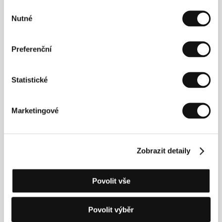
Výběr
Nutné
souhlasu
Preferenční
Statistické
Marketingové
Zobrazit detaily
Shirin Neshatová
(1957, Ghazvin, Írán) vyrůstala v
Povolit vše
dobře situované íránské rodině s prozápadními
názory. V sedmnácti letech odjela studovat na
Kalifornskou univerzitu v Berkeley. V USA se
Povolit výběr
prosadila jako fotografka. K narativnímu filmu přešla
od lyrických videoinstalací (např.
Zanícení
, 1999;