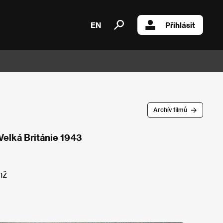
EN
Přihlásit
Archív filmů
Velká Británie 1943
nž