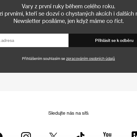
Vary z první ruky během celého roku.
 prvními, kteří se dozví o chystaných akcích i dalších
Newsletter posíláme, jen když máme co říct.
Přihlásit se k odběru
Přihlášením souhlasím se
zpracováním osobních údajů
Sledujte nás na síti: