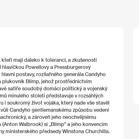
teří mají daleko k toleranci, a zkušeností
d hlavičkou Powellovy a Pressburgerovy
 hlavní postavy, rozšafného generála Candyho
a plukovník Blimp, jehož prostřednictvím
avé satiře soudobý domácí politický a vojenský
ilmů minulého století představuje v rozsáhlých
ru i soukromý život vojáka, který nade vše stavěl
vě kvůli Candyho gentlemanskému způsobu vedení
anachronický, a zároveň jeho neochvějnému
 (Anton Walbrook) si „Blimp" a jeho konvencím
trany ministerského předsedy Winstona Churchilla.