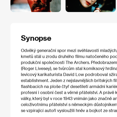
Synopse
Odvěký generační spor mezi svéhlavostí mladých, k
kmetů stál u zrodu druhého filmu natočeného po
produkční společnosti The Archers. Předobrazem
(Roger Livesey), se tvůrcům stal komiksový hrdin
levicový karikaturista David Low podroboval sžír
establishment. Jeden z nejslavnějších britských f
flashbacích na ploše čtyř desetiletí armádní karié
profesní i osobní čest a věrné přátelství. A prá
války, který byl v roce 1943 vnímán jako značně 
celoživotnímu přátelství s německým důstojníkem
se vzpírající autoři vysloužili hněv a bojkot ze s