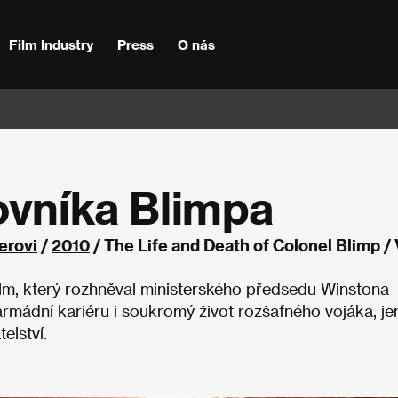
Film Industry
Press
O nás
ovníka Blimpa
erovi
/
2010
/ The Life and Death of Colonel Blimp / 
ilm, který rozhněval ministerského předsedu Winstona
armádní kariéru i soukromý život rozšafného vojáka, je
elství.