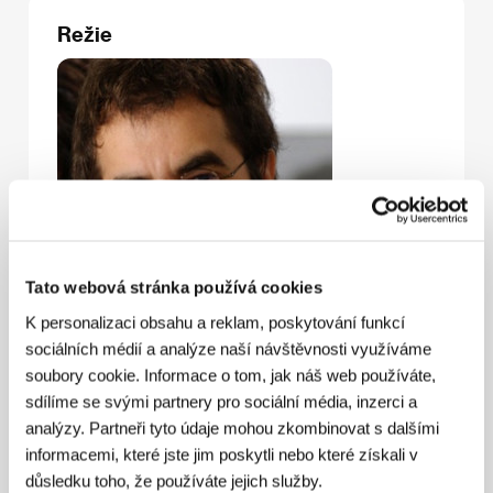
Režie
Tato webová stránka používá cookies
K personalizaci obsahu a reklam, poskytování funkcí
sociálních médií a analýze naší návštěvnosti využíváme
soubory cookie. Informace o tom, jak náš web používáte,
sdílíme se svými partnery pro sociální média, inzerci a
analýzy. Partneři tyto údaje mohou zkombinovat s dalšími
informacemi, které jste jim poskytli nebo které získali v
důsledku toho, že používáte jejich služby.
Atom Egoyan
(1960, Káhira) vyrůstal v Kanadě, ale