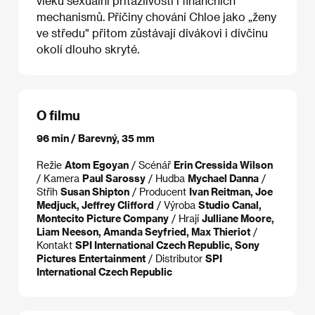
vleku sexuální přitažlivosti i finančních
mechanismů. Příčiny chování Chloe jako „ženy
ve středu" přitom zůstávají divákovi i dívčinu
okolí dlouho skryté.
O filmu
96 min / Barevný, 35 mm
Režie
Atom Egoyan
/ Scénář
Erin Cressida Wilson
/ Kamera
Paul Sarossy
/ Hudba
Mychael Danna
/
Střih
Susan Shipton
/ Producent
Ivan Reitman, Joe
Medjuck, Jeffrey Clifford
/ Výroba
Studio Canal,
Montecito Picture Company
/ Hrají
Julliane Moore,
Liam Neeson, Amanda Seyfried, Max Thieriot
/
Kontakt
SPI International Czech Republic, Sony
Pictures Entertainment
/ Distributor
SPI
International Czech Republic