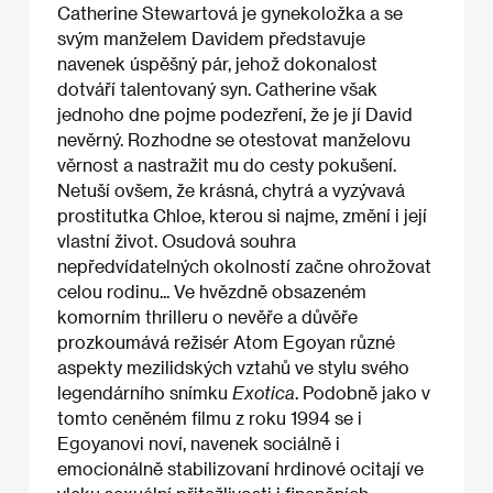
Catherine Stewartová je gynekoložka a se
svým manželem Davidem představuje
navenek úspěšný pár, jehož dokonalost
dotváří talentovaný syn. Catherine však
jednoho dne pojme podezření, že je jí David
nevěrný. Rozhodne se otestovat manželovu
věrnost a nastražit mu do cesty pokušení.
Netuší ovšem, že krásná, chytrá a vyzývavá
prostitutka Chloe, kterou si najme, změní i její
vlastní život. Osudová souhra
nepředvídatelných okolností začne ohrožovat
celou rodinu... Ve hvězdně obsazeném
komorním thrilleru o nevěře a důvěře
prozkoumává režisér Atom Egoyan různé
aspekty mezilidských vztahů ve stylu svého
legendárního snímku
Exotica
. Podobně jako v
tomto ceněném filmu z roku 1994 se i
Egoyanovi noví, navenek sociálně i
emocionálně stabilizovaní hrdinové ocitají ve