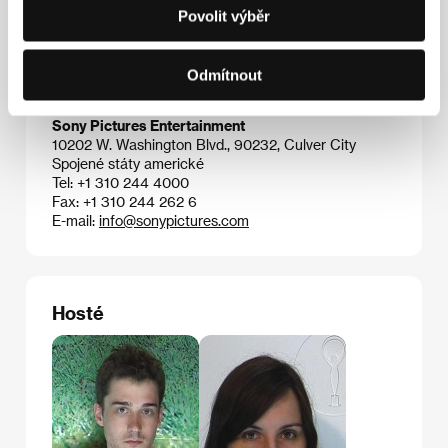
SPI International Czech Republic
Povolit výběr
Branicka 1950/209, 140 00, Praha 4
Česká republika
Tel: +420 261 216 318
Odmítnout
Fax: +420 261 221 375
E-mail:
spi@spi-film.cz
Sony Pictures Entertainment
10202 W. Washington Blvd., 90232, Culver City
Spojené státy americké
Tel: +1 310 244 4000
Fax: +1 310 244 262 6
E-mail:
info@sonypictures.com
Hosté