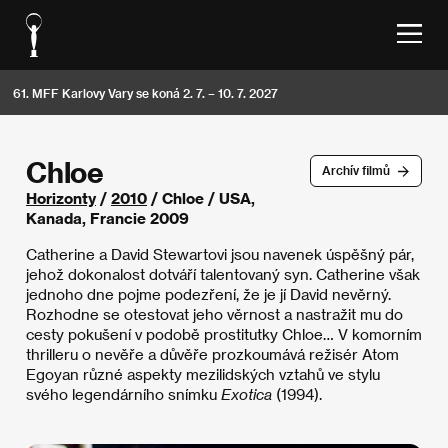
61. MFF Karlovy Vary se koná 2. 7. – 10. 7. 2027
Chloe
Archív filmů
Horizonty
/
2010
/ Chloe / USA,
Kanada, Francie 2009
Catherine a David Stewartovi jsou navenek úspěšný pár,
jehož dokonalost dotváří talentovaný syn. Catherine však
jednoho dne pojme podezření, že je jí David nevěrný.
Rozhodne se otestovat jeho věrnost a nastražit mu do
cesty pokušení v podobě prostitutky Chloe… V komorním
thrilleru o nevěře a důvěře prozkoumává režisér Atom
Egoyan různé aspekty mezilidských vztahů ve stylu
svého legendárního snímku
Exotica
(1994).