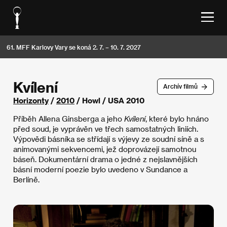
61. MFF Karlovy Vary se koná 2. 7. – 10. 7. 2027
Kvílení
Archív filmů
Horizonty
/
2010
/ Howl / USA 2010
Příběh Allena Ginsberga a jeho
Kvílení
, které bylo hnáno
před soud, je vyprávěn ve třech samostatných liniích.
Výpovědi básníka se střídají s výjevy ze soudní síně a s
animovanými sekvencemi, jež doprovázejí samotnou
báseň. Dokumentární drama o jedné z nejslavnějších
básní moderní poezie bylo uvedeno v Sundance a
Berlíně.