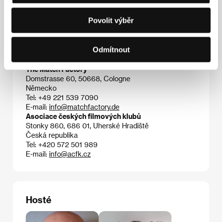
zúčastnilo se soutěže v Berlíně.
Povolit výběr
Odmítnout
Kontakty
The Match Factory
Domstrasse 60, 50668, Cologne
Německo
Tel: +49 221 539 7090
E-mail:
info@matchfactory.de
Asociace českých filmových klubů
Stonky 860, 686 01, Uherské Hradiště
Česká republika
Tel: +420 572 501 989
E-mail:
info@acfk.cz
Hosté