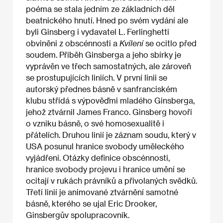
poéma se stala jedním ze základních děl
beatnického hnutí. Hned po svém vydání ale
byli Ginsberg i vydavatel L. Ferlinghetti
obviněni z obscénnosti a
Kvílení
se ocitlo před
soudem. Příběh Ginsberga a jeho sbírky je
vyprávěn ve třech samostatných, ale zároveň
se prostupujících liniích. V první linii se
autorský přednes básně v sanfranciském
klubu střídá s výpověďmi mladého Ginsberga,
jehož ztvárnil James Franco. Ginsberg hovoří
o vzniku básně, o své homosexualitě i
přátelích. Druhou linií je záznam soudu, který v
USA posunul hranice svobody uměleckého
vyjádření. Otázky definice obscénnosti,
hranice svobody projevu i hranice umění se
ocitají v rukách právníků a přivolaných svědků.
Třetí linií je animované ztvárnění samotné
básně, kterého se ujal Eric Drooker,
Ginsbergův spolupracovník.