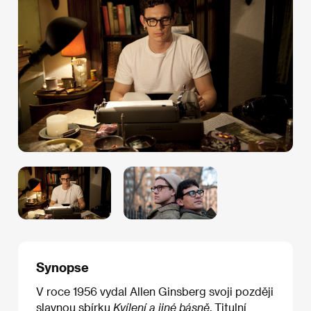
Synopse
V roce 1956 vydal Allen Ginsberg svoji později
slavnou sbírku
Kvílení
a jiné básně
. Titulní