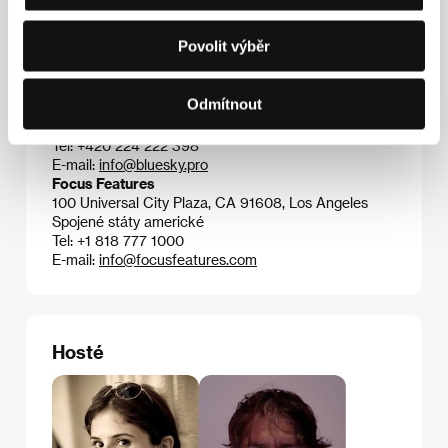
Česká republika
Tel: +420 210 083 527
Povolit výběr
Fax: +420 224 239 162
E-mail:
andreamachalikova@palacepictures.net
Blue Sky Film Distribution, a.s.
Odmítnout
Sněmovní 9, 118 00, Praha 1
Česká republika
Tel: +420 224 222 398
E-mail:
info@bluesky.pro
Focus Features
100 Universal City Plaza, CA 91608, Los Angeles
Spojené státy americké
Tel: +1 818 777 1000
E-mail:
info@focusfeatures.com
Hosté