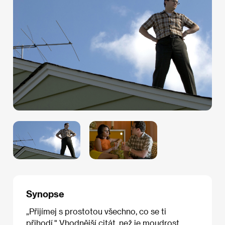
Synopse
„Přijímej s prostotou všechno, co se ti
přihodí." Vhodnější citát, než je moudrost