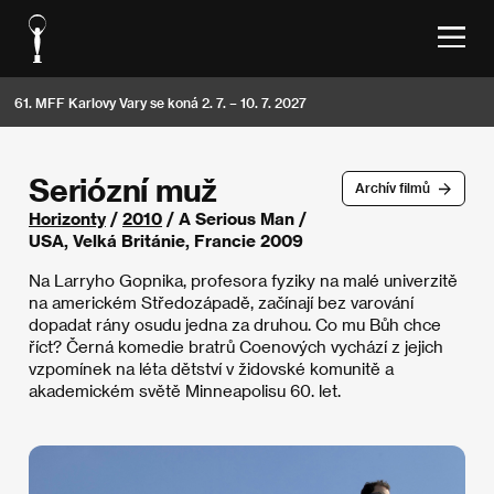
61. MFF Karlovy Vary se koná 2. 7. – 10. 7. 2027
Seriózní muž
Archív filmů
Horizonty
/
2010
/ A Serious Man /
USA, Velká Británie, Francie 2009
Na Larryho Gopnika, profesora fyziky na malé univerzitě
na americkém Středozápadě, začínají bez varování
dopadat rány osudu jedna za druhou. Co mu Bůh chce
říct? Černá komedie bratrů Coenových vychází z jejich
vzpomínek na léta dětství v židovské komunitě a
akademickém světě Minneapolisu 60. let.