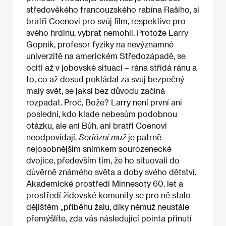
středověkého francouzského rabína Rašiho, si
bratři Coenovi pro svůj film, respektive pro
svého hrdinu, vybrat nemohli. Protože Larry
Gopnik, profesor fyziky na nevýznamné
univerzitě na americkém Středozápadě, se
ocitl až v jobovské situaci – rána střídá ránu a
to, co až dosud pokládal za svůj bezpečný
malý svět, se jaksi bez důvodu začíná
rozpadat. Proč, Bože? Larry není první ani
poslední, kdo klade nebesům podobnou
otázku, ale ani Bůh, ani bratři Coenovi
neodpovídají.
Seriózní muž
je patrně
nejosobnějším snímkem sourozenecké
dvojice, především tím, že ho situovali do
důvěrně známého světa a doby svého dětství.
Akademické prostředí Minnesoty 60. let a
prostředí židovské komunity se pro ně stalo
dějištěm „příběhu žalu, díky němuž neustále
přemýšlíte, zda vás následující pointa přinutí