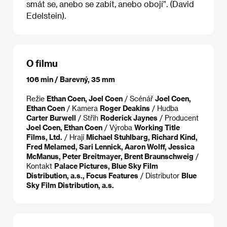
smát se, anebo se zabít, anebo obojí”. (David
Edelstein).
O filmu
106 min / Barevný, 35 mm
Režie
Ethan Coen, Joel Coen
/ Scénář
Joel Coen,
Ethan Coen
/ Kamera
Roger Deakins
/ Hudba
Carter Burwell
/ Střih
Roderick Jaynes
/ Producent
Joel Coen, Ethan Coen
/ Výroba
Working Title
Films, Ltd.
/ Hrají
Michael Stuhlbarg, Richard Kind,
Fred Melamed, Sari Lennick, Aaron Wolff, Jessica
McManus, Peter Breitmayer, Brent Braunschweig
/
Kontakt
Palace Pictures, Blue Sky Film
Distribution, a.s., Focus Features
/ Distributor
Blue
Sky Film Distribution, a.s.