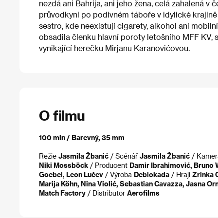
nezdá ani Bahrija, ani jeho žena, celá zahalená v
průvodkyní po podivném táboře v idylické krajině n
sestro, kde neexistují cigarety, alkohol ani mobiln
obsadila členku hlavní poroty letošního MFF KV, s
vynikající herečku Mirjanu Karanovićovou.
O filmu
100 min / Barevný, 35 mm
Režie
Jasmila Žbanić
/ Scénář
Jasmila Žbanić
/ Kame
Niki Mossböck
/ Producent
Damir Ibrahimović, Bruno 
Goebel, Leon Lučev
/ Výroba
Deblokada
/ Hrají
Zrinka 
Marija Köhn, Nina Violić, Sebastian Cavazza, Jasna Orn
Match Factory
/ Distributor
Aerofilms