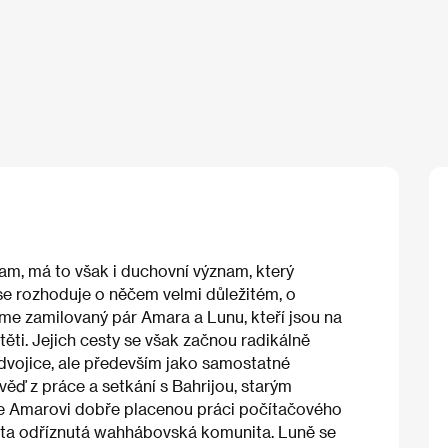
am, má to však i duchovní význam, který
 se rozhoduje o něčem velmi důležitém, o
me zamilovaný pár Amara a Lunu, kteří jsou na
dítěti. Jejich cesty se však začnou radikálně
 dvojice, ale především jako samostatné
ěď z práce a setkání s Bahrijou, starým
ne Amarovi dobře placenou práci počítačového
věta odříznutá wahhábovská komunita. Luně se