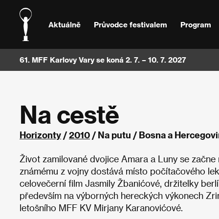
Aktuálně
Průvodce festivalem
Program
61. MFF Karlovy Vary se koná 2. 7. – 10. 7. 2027
Na cestě
Horizonty
/
2010
/ Na putu / Bosna a Hercegov
Život zamilované dvojice Amara a Luny se začne 
známému z vojny dostává místo počítačového lek
celovečerní film Jasmily Žbanićové, držitelky b
především na výborných hereckých výkonech Zrin
letošního MFF KV Mirjany Karanovićové.