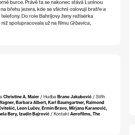
 černé burce. Právě ta se nakonec stává Luninou
a břehu jezera, kde se všichni oslovují bratře a
í telefony. Do role Bahrijovy ženy režisérka
 níž spolupracovala už na filmu
Grbavica
,
ra
Christine A. Maier
/ Hudba
Brano Jakubović
/ Střih
Wagner, Barbara Albert, Karl Baumgartner, Raimond
Cvitešić, Leon Lučev, Ermin Bravo, Mirjana Karanović,
ela Bery, Izudin Bajrović
/ Kontakt
Aerofilms, The