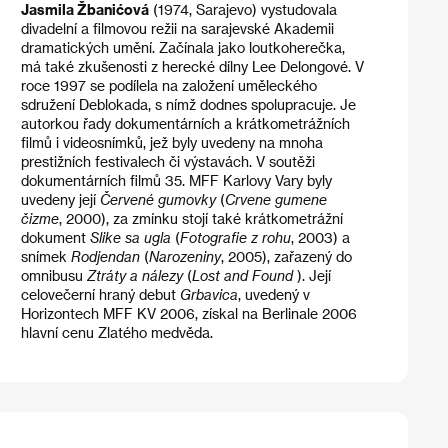
Jasmila Žbanićová
(1974, Sarajevo) vystudovala
divadelní a filmovou režii na sarajevské Akademii
dramatických umění. Začínala jako loutkoherečka,
má také zkušenosti z herecké dílny Lee Delongové. V
roce 1997 se podílela na založení uměleckého
sdružení Deblokada, s nímž dodnes spolupracuje. Je
autorkou řady dokumentárních a krátkometrážních
filmů i videosnímků, jež byly uvedeny na mnoha
prestižních festivalech či výstavách. V soutěži
dokumentárních filmů 35. MFF Karlovy Vary byly
uvedeny její
Červené gumovky
(
Crvene gumene
čizme
, 2000), za zmínku stojí také krátkometrážní
dokument
Slike sa ugla
(
Fotografie z rohu
, 2003) a
snímek
Rodjendan
(
Narozeniny
, 2005), zařazený do
omnibusu
Ztráty a nálezy
(
Lost and Found
). Její
celovečerní hraný debut
Grbavica
, uvedený v
Horizontech MFF KV 2006, získal na Berlinale 2006
hlavní cenu Zlatého medvěda.