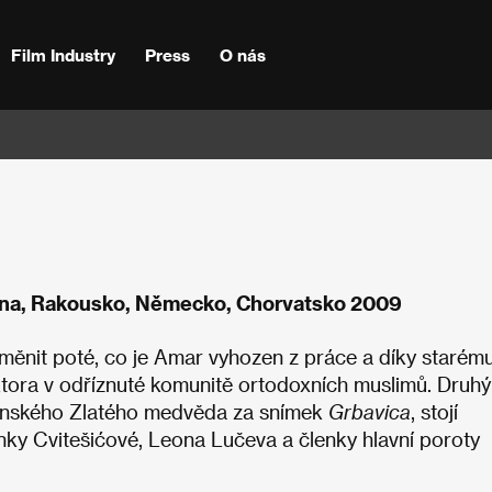
Film Industry
Press
O nás
ina, Rakousko, Německo, Chorvatsko 2009
měnit poté, co je Amar vyhozen z práce a díky starém
tora v odříznuté komunitě ortodoxních muslimů. Druhý
erlínského Zlatého medvěda za snímek
Grbavica
, stojí
ky Cvitešićové, Leona Lučeva a členky hlavní poroty