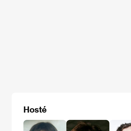
Hosté