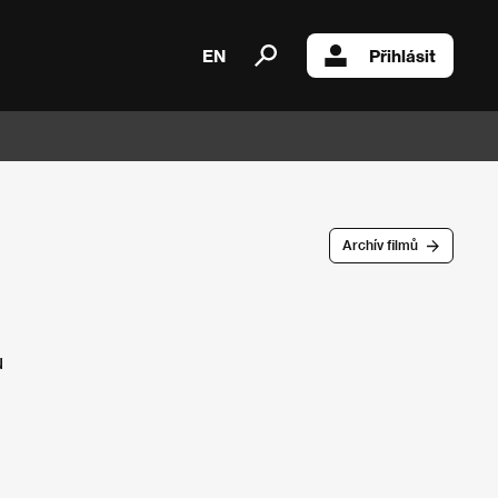
EN
Přihlásit
Archív filmů
u