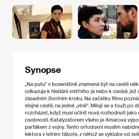
Synopse
„Na putu" v bosenštině znamená být na cestě něk
odkazuje k hledání vnitřního já nebo k osobě, jež
zásadním životním kroku. Na začátku filmu pozná
stejné cestě, na jedné „vlně". Milují se a touží po 
rozcházet, když musí učinit nová rozhodnutí jako
osobnosti. Katalyzátorem všeho je Amarova výpov
parťákem z vojny. Tento ortodoxní muslim nabíd
lektora v letním táboře, z něhož se vyklube od s