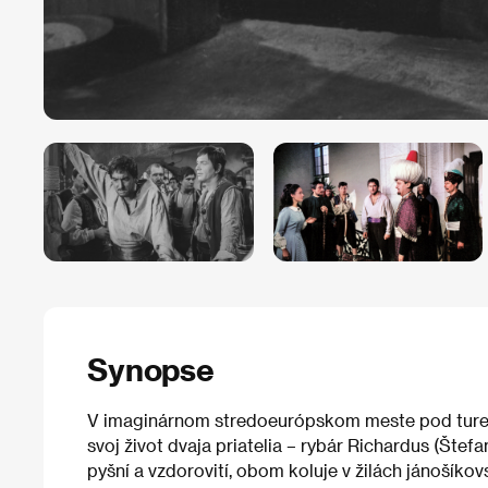
Synopse
V imaginárnom stredoeurópskom meste pod tureck
svoj život dvaja priatelia – rybár Richardus (Štefa
pyšní a vzdorovití, obom koluje v žilách jánošíkov