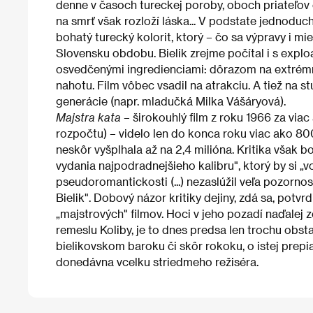
denne v časoch tureckej poroby, oboch priateľov eš
na smrť však rozloží láska... V podstate jednoduchý
bohatý turecký kolorit, ktorý – čo sa výpravy i mi
Slovensku obdobu. Bielik zrejme počítal i s exploat
osvedčenými ingredienciami: dôrazom na extrémne 
nahotu. Film vôbec vsadil na atrakciu. A tiež na s
generácie (napr. mladučká Milka Vášáryová).
Majstra kata
– širokouhlý film z roku 1966 za via
rozpočtu) – videlo len do konca roku viac ako 800
neskôr vyšplhala až na 2,4 milióna. Kritika však b
vydania najpodradnejšieho kalibru", ktorý by si „vo
pseudoromantickosti (...) nezaslúžil veľa pozornos
Bielik". Dobový názor kritiky dejiny, zdá sa, potvrdi
„majstrových" filmov. Hoci v jeho pozadí naďalej 
remeslu Koliby, je to dnes predsa len trochu obs
bielikovskom baroku či skôr rokoku, o istej prepi
donedávna vcelku striedmeho režiséra.