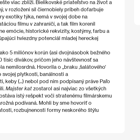
te viac zblíži. Bielikovské priateľstvo na život a
, v rozložení síl čiernobiely príbeh dofarbuje
ery exotiky týka, nemá v svojej dobe na
áciou filmu v zahraničí, a tak film korenil
emócie, historické rekvizity, kostýmy, farbu a
túpajúci hviezdny potenciál mladej hereckej
c ako 5 miliónov korún (asi dvojnásobok bežného
 tisíc divákov, pričom jeho návštevnosť sa
ola nemilosrdná. Hovorila o „braku ‚šalátového‘
 svojej plytkosti, banálnosti a
ti, keby (...) nebol pod ním podpísaný práve Paľo
li.
Majster kat
zostarol asi najviac zo všetkých
zostáva istý rešpekt voči stratenému filmárskemu
tarožná podívaná. Mohli by sme hovoriť o
atosti, rozbujnenosti formy neskorého štýlu