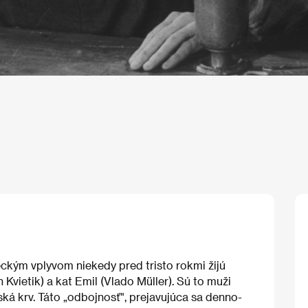
ým vplyvom niekedy pred tristo rokmi žijú
n Kvietik) a kat Emil (Vlado Müller). Sú to muži
ská krv. Táto „odbojnosť", prejavujúca sa denno-