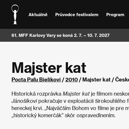
Aktuálně
Průvodce festivalem
Program
61. MFF Karlovy Vary se koná 2. 7. – 10. 7. 2027
Majster kat
Pocta Paľu Bielikovi
/
2010
/ Majster kat / Čes
Historická rozprávka
Majster kat
je filmom neskor
Jánošíkovi
pokračuje v exploatácii širokouhlého f
hereckej krvi. „Najväčším Bohom vo filme je pre 
„historický komerčák" skôr ospravedlnením.