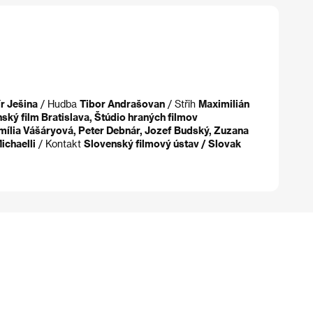
r Ješina
/ Hudba
Tibor Andrašovan
/ Střih
Maximilián
ký film Bratislava, Štúdio hraných filmov
 Emília Vášáryová, Peter Debnár, Jozef Budský, Zuzana
ichaelli
/ Kontakt
Slovenský filmový ústav / Slovak