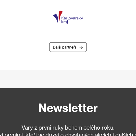
Další partneři
Newsletter
Vary z první ruky během celého roku.
 prvními, kteří se dozví o chystaných akcích i dalších