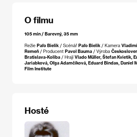
O filmu
105 min / Barevný, 35 mm
Režie
Paľo Bielik
/ Scénář
Paľo Bielik
/ Kamera
Vladimí
Remeň
/ Producent
Pavol Bauma
/ Výroba
Českoslovens
Bratislava-Koliba
/ Hrají
Vlado Müller, Štefan Kvietik,
Jariabková, Oľga Adamčíková, Eduard Bindas, Daniel M
Film Institute
Hosté