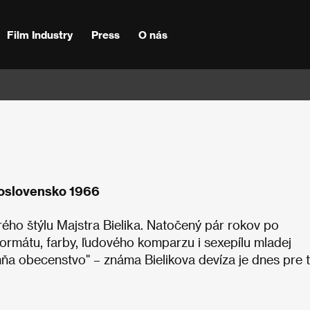
Film Industry
Press
O nás
koslovensko 1966
ého štýlu Majstra Bielika. Natočený pár rokov po
ormátu, farby, ľudového komparzu i sexepílu mladej
mňa obecenstvo" – známa Bielikova devíza je dnes pre 