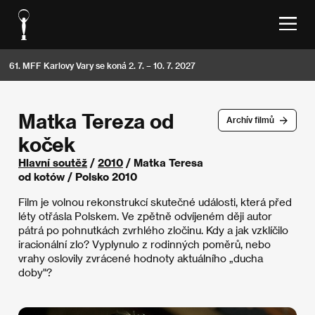
61. MFF Karlovy Vary se koná 2. 7. – 10. 7. 2027
Matka Tereza od
Archív filmů
koček
Hlavní soutěž
/
2010
/ Matka Teresa
od kotów / Polsko 2010
Film je volnou rekonstrukcí skutečné události, která před
léty otřásla Polskem. Ve zpětně odvíjeném ději autor
pátrá po pohnutkách zvrhlého zločinu. Kdy a jak vzklíčilo
iracionální zlo? Vyplynulo z rodinných poměrů, nebo
vrahy oslovily zvrácené hodnoty aktuálního „ducha
doby"?