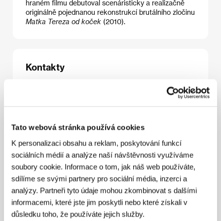
hraném filmu debutoval scenáristicky a realizačně
originálně pojednanou rekonstrukcí brutálního zločinu
Matka Tereza od koček
(2010).
Kontakty
Rozwój Film Production
Wolumen 14 a/12, 01-912, Warsaw
Polsko
Tel: +48 609 605 555
Fax: +48 228 654 152
Tato webová stránka používá cookies
E-mail:
rozwojfilm@wp.pl
K personalizaci obsahu a reklam, poskytování funkcí
sociálních médií a analýze naší návštěvnosti využíváme
soubory cookie. Informace o tom, jak náš web používáte,
Hosté
sdílíme se svými partnery pro sociální média, inzerci a
analýzy. Partneři tyto údaje mohou zkombinovat s dalšími
informacemi, které jste jim poskytli nebo které získali v
důsledku toho, že používáte jejich služby.