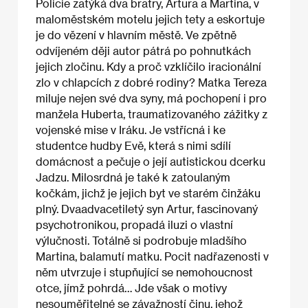
Policie zatýká dva bratry, Artura a Martina, v
maloměstském motelu jejich tety a eskortuje
je do vězení v hlavním městě. Ve zpětně
odvíjeném ději autor pátrá po pohnutkách
jejich zločinu. Kdy a proč vzklíčilo iracionální
zlo v chlapcích z dobré rodiny? Matka Tereza
miluje nejen své dva syny, má pochopení i pro
manžela Huberta, traumatizovaného zážitky z
vojenské mise v Iráku. Je vstřícná i ke
studentce hudby Evě, která s nimi sdílí
domácnost a pečuje o její autistickou dcerku
Jadzu. Milosrdná je také k zatoulaným
kočkám, jichž je jejich byt ve starém činžáku
plný. Dvaadvacetiletý syn Artur, fascinovaný
psychotronikou, propadá iluzi o vlastní
výlučnosti. Totálně si podrobuje mladšího
Martina, balamutí matku. Pocit nadřazenosti v
něm utvrzuje i stupňující se nemohoucnost
otce, jímž pohrdá… Jde však o motivy
nesouměřitelné se závažností činu, jehož