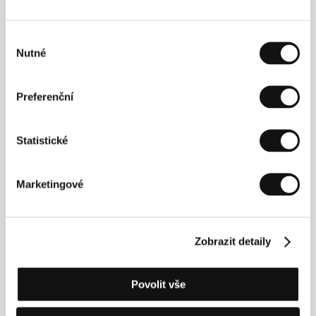
Výběr
Nutné
souhlasu
Preferenční
Sławomir
Paweł Sala
Rogowski
Film Director
Producer
Statistické
Marketingové
Zobrazit detaily
Povolit vše
Anna Sienkiewicz
Mateusz
Film Crew
Kościukiewicz