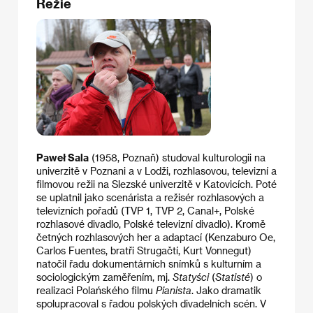
Režie
Paweł Sala
(1958, Poznaň) studoval kulturologii na
univerzitě v Poznani a v Lodži, rozhlasovou, televizní a
filmovou režii na Slezské univerzitě v Katovicích. Poté
se uplatnil jako scenárista a režisér rozhlasových a
televizních pořadů (TVP 1, TVP 2, Canal+, Polské
rozhlasové divadlo, Polské televizní divadlo). Kromě
četných rozhlasových her a adaptací (Kenzaburo Oe,
Carlos Fuentes, bratři Strugačtí, Kurt Vonnegut)
natočil řadu dokumentárních snímků s kulturním a
sociologickým zaměřením, mj.
Statyści
(
Statisté
) o
realizaci Polańského filmu
Pianista
. Jako dramatik
spolupracoval s řadou polských divadelních scén. V