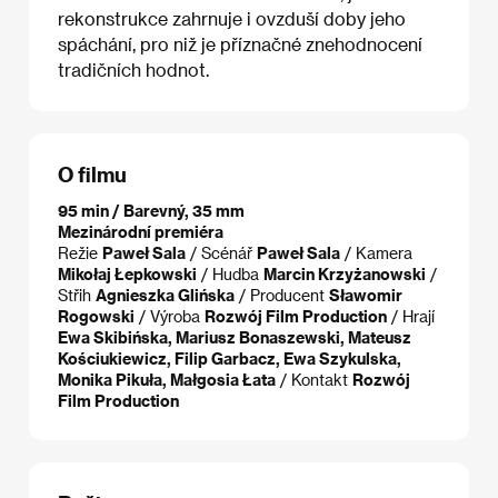
rekonstrukce zahrnuje i ovzduší doby jeho
spáchání, pro niž je příznačné znehodnocení
tradičních hodnot.
O filmu
95 min / Barevný, 35 mm
Mezinárodní premiéra
Režie
Paweł Sala
/ Scénář
Paweł Sala
/ Kamera
Mikołaj Łepkowski
/ Hudba
Marcin Krzyżanowski
/
Střih
Agnieszka Glińska
/ Producent
Sławomir
Rogowski
/ Výroba
Rozwój Film Production
/ Hrají
Ewa Skibińska, Mariusz Bonaszewski, Mateusz
Kościukiewicz, Filip Garbacz, Ewa Szykulska,
Monika Pikuła, Małgosia Łata
/ Kontakt
Rozwój
Film Production