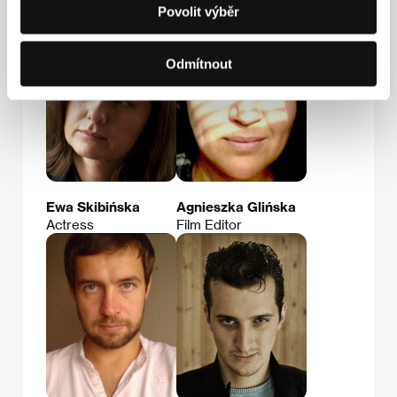
Actor
Povolit výběr
Odmítnout
Ewa Skibińska
Agnieszka Glińska
Actress
Film Editor