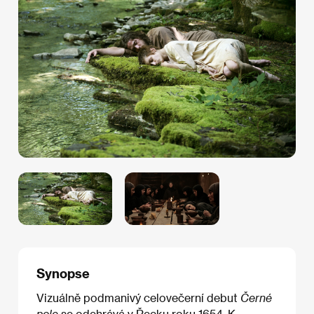
Synopse
Vizuálně podmanivý celovečerní debut
Černé
pole
se odehrává v Řecku roku 1654. K