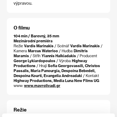
výpravou.
O filmu
104 min / Barevný, 35 mm
Mezinárodní premiéra
Režie
Vardis Marinakis
/ Scénář
Vardis Marinakis
/
Kamera
Marcus Waterloo
/ Hudba
Dimitris
Maramis
/ Střih
Yiannis Halkiadakis
/ Producent
George Lykiardopoulos
/ Výroba
Highway
Productions
/ Hrají
Sofia Georgovassili, Christos
Passalis, Maria Panourgia, Despoina Bebedeli,
Despoina Kourti, Evangelia Andreadaki
/ Kontakt
Highway Productions, Media Luna New Films UG
www:
www.mavrolivadi.gr
Režie