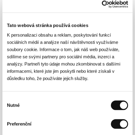
Tato webová stránka používá cookies
K personalizaci obsahu a reklam, poskytování funkcí
sociálních médií a analýze naší návštěvnosti využíváme
soubory cookie. Informace o tom, jak náš web používáte,
sdílíme se svými partnery pro sociální média, inzerci a
analýzy. Partneři tyto údaje mohou zkombinovat s dalšími
Vardis Marinakis
(1971, Atény) vystudoval
informacemi, které jste jim poskytli nebo které získali v
londýnskou Národní filmovou školu pod vedením
předního britského režiséra Stephena Frearse. Dosud
důsledku toho, že používáte jejich služby.
natočil čtyři krátké filmy a množství televizních
reklam. Krátký film
Kalokairinos erotas
(
Letní láska
,
2002) byl s úspěchem uveden na mnoha
Výběr
mezinárodních filmových festivalech, stejně jako jeho
Nutné
zatím poslední krátkometrážní snímek
Defteri fysi
souhlasu
(
Druhá přirozenost
, 2005), který byl kromě jiného
oceněn i na MFF v Locarnu. Historické drama
Černé
pole
(2009) je jeho celovečerní filmový debut.
Preferenční