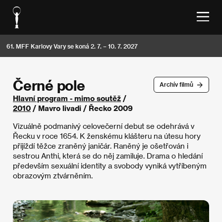
61. MFF Karlovy Vary se koná 2. 7. – 10. 7. 2027
Černé pole
Archív filmů
Hlavní program - mimo soutěž
/
2010
/ Mavro livadi / Řecko 2009
Vizuálně podmanivý celovečerní debut se odehrává v
Řecku v roce 1654. K ženskému klášteru na útesu hory
přijíždí těžce zraněný janičár. Raněný je ošetřován i
sestrou Anthi, která se do něj zamiluje. Drama o hledání
především sexuální identity a svobody vyniká vytříbeným
obrazovým ztvárněním.