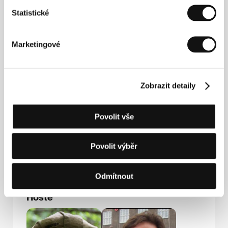
Statistické
Kontakty
Highway Productions
Marketingové
27 Aishylou Street, 10554, Athens
Řecko
Tel: +30 210 331 4088
Fax: +30 210 331 4058
Zobrazit detaily
E-mail:
info@highway.gr
Media Luna New Films UG
Aachener Strasse 24, 506 74, Cologne
Povolit vše
Německo
Tel: +49 221 510 918 91
Fax: +49 221 510 918 99
Povolit výběr
E-mail:
info@medialuna.biz
Odmítnout
Hosté