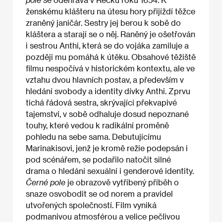
ženskému klášteru na útesu hory přijíždí těžce
zraněný janičár. Sestry jej berou k sobě do
kláštera a starají se o něj. Raněný je ošetřován
i sestrou Anthi, která se do vojáka zamiluje a
později mu pomáhá k útěku. Obsahové těžiště
filmu nespočívá v historickém kontextu, ale ve
vztahu dvou hlavních postav, a především v
hledání svobody a identity dívky Anthi. Zprvu
tichá řádová sestra, skrývající překvapivé
tajemství, v sobě odhaluje dosud nepoznané
touhy, které vedou k radikální proměně
pohledu na sebe sama. Debutujícímu
Marinakisovi, jenž je kromě režie podepsán i
pod scénářem, se podařilo natočit silné
drama o hledání sexuální i genderové identity.
Černé pole
je obrazově vytříbený příběh o
snaze osvobodit se od norem a pravidel
utvořených společností. Film vyniká
podmanivou atmosférou a velice pečlivou