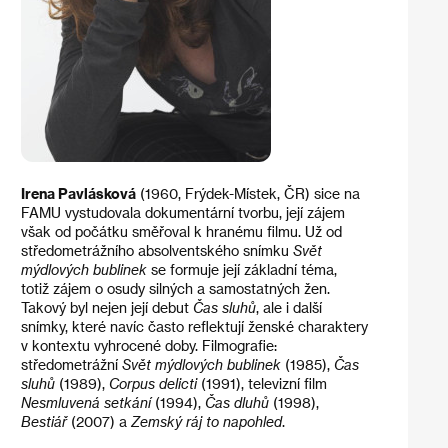
Irena Pavlásková
(1960, Frýdek-Místek, ČR) sice na
FAMU vystudovala dokumentární tvorbu, její zájem
však od počátku směřoval k hranému filmu. Už od
středometrážního absolventského snímku
Svět
mýdlových bublinek
se formuje její základní téma,
totiž zájem o osudy silných a samostatných žen.
Takový byl nejen její debut
Čas sluhů
, ale i další
snímky, které navíc často reflektují ženské charaktery
v kontextu vyhrocené doby. Filmografie:
středometrážní
Svět mýdlových
bublinek
(1985),
Čas
sluhů
(1989),
Corpus delicti
(1991), televizní film
Nesmluvená setkání
(1994),
Čas dluhů
(1998),
Bestiář
(2007) a
Zemský ráj to napohled
.