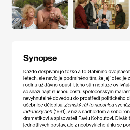
Synopse
Každé dospívání je těžké a to Gábinino dvojnásob
letech, ale navíc je podmíněno tím, že její otec j
rodinu už dávno opustil, jeho stín neblaze ovlivňuje
se snaží najít slušnou cestu společenským maras
nevyhnutelně dovedou do prostředí politického dis
učebnice dějepisu.
Zemský ráj to napohled
vychází
Indiánský běh
(1991), v níž s nadhledem a sebeironií
dramatikovi a spisovateli Pavlu Kohoutovi. Divá
jednotlivých postav, ale z neobvyklého úhlu se po