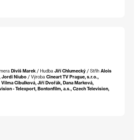
amera
Diviš Marek
/ Hudba
Jiří Chlumecký
/ Střih
Alois
, Jordi Niubo
/ Výroba
Cineart TV Prague, s.r.o.,
 Vilma Cibulková, Jiří Dvořák, Dana Marková,
ision - Telexport, Bontonfilm, a.s., Czech Television,