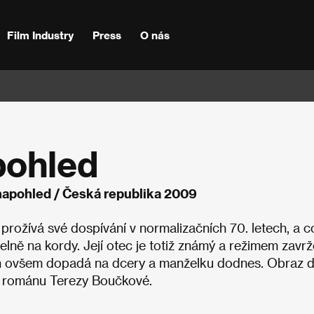
Film Industry
Press
O nás
pohled
napohled / Česká republika 2009
prožívá své dospívání v normalizačních 70. letech, a c
elně na kordy. Její otec je totiž známý a režimem zavr
 stín ovšem dopadá na dcery a manželku dodnes. Obraz 
ho románu Terezy Boučkové.