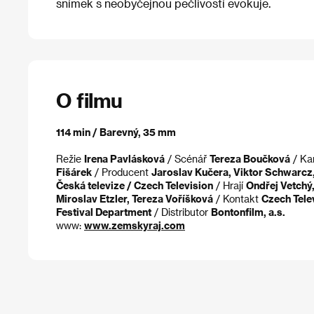
snímek s neobyčejnou pečlivostí evokuje.
O filmu
114 min / Barevný, 35 mm
Režie
Irena Pavlásková
/ Scénář
Tereza Boučková
/ K
Fišárek
/ Producent
Jaroslav Kučera, Viktor Schwarcz
Česká televize / Czech Television
/ Hrají
Ondřej Vetchý,
Miroslav Etzler, Tereza Voříšková
/ Kontakt
Czech Telev
Festival Department
/ Distributor
Bontonfilm, a.s.
www:
www.zemskyraj.com