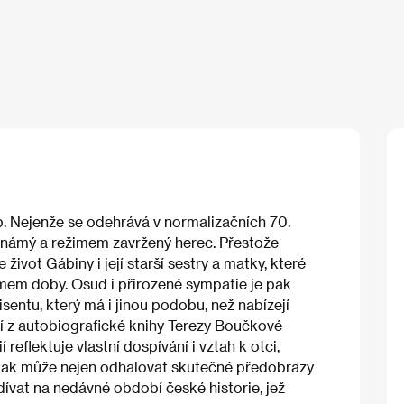
. Nejenže se odehrává v normalizačních 70.
e známý a režimem zavržený herec. Přestože
 život Gábiny i její starší sestry a matky, které
mem doby. Osud i přirozené sympatie je pak
entu, který má i jinou podobu, než nabízejí
 z autobiografické knihy Terezy Boučkové
 reflektuje vlastní dospívání i vztah k otci,
k tak může nejen odhalovat skutečné předobrazy
dívat na nedávné období české historie, jež