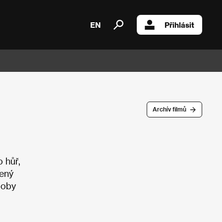
EN
Přihlásit
Archív filmů
o hůř,
žený
doby