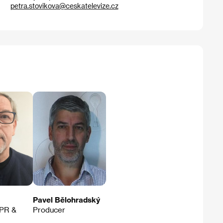
petra.stovikova@ceskatelevize.cz
Pavel Bělohradský
 PR &
Producer