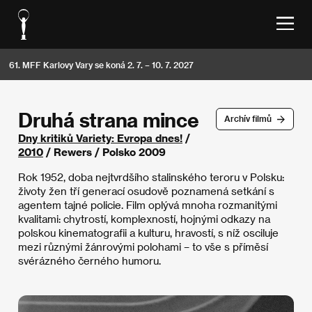
61. MFF Karlovy Vary se koná 2. 7. – 10. 7. 2027
Druhá strana mince
Archív filmů
Dny kritiků Variety: Evropa dnes!
/
2010
/ Rewers / Polsko 2009
Rok 1952, doba nejtvrdšího stalinského teroru v Polsku:
životy žen tří generací osudově poznamená setkání s
agentem tajné policie. Film oplývá mnoha rozmanitými
kvalitami: chytrostí, komplexností, hojnými odkazy na
polskou kinematografii a kulturu, hravostí, s níž osciluje
mezi různými žánrovými polohami – to vše s příměsí
svérázného černého humoru.