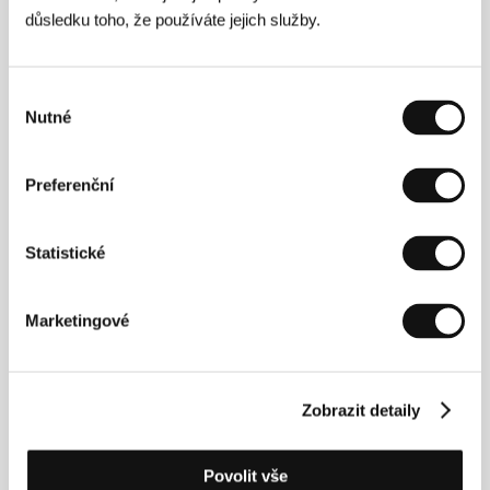
Kapuściński
/ Výroba
Studio Filmowe KADR
/ Hrají
důsledku toho, že používáte jejich služby.
Agata Buzek, Krystyna Janda, Anna Polony, Marcin
Dorociński, Adam Woronowicz, Bronisław
Wrocławski, Łukasz Konopka
/ Kontakt
Studio
Filmowe KADR
Výběr
Nutné
souhlasu
Kontakty
Preferenční
Studio Filmowe KADR
Pulawska 61, 02-595, Warsaw
Statistické
Polsko
Tel: +48 228 454 923
E-mail:
studio@kadr.com.pl
Marketingové
Hosté
Zobrazit detaily
Povolit vše