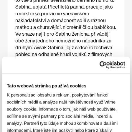
Sabina, upjatá třicetiletá panna, pracuje jako
redaktorka poezie ve varšavském
nakladatelství a domácnost sdílí s ráznou
matkou a churavějící, nicméně čilou babičkou.
Ve snaze najít pro Sabinu ženicha, přivádějí
obě ženy jednoho nemožného nápadníka za
druhým. Avšak Sabina, jejíž srdce rozechvívá
pohled na odhalené hrudi vojáků z filmových
týdeníků, najde svého ctitele zdánlivě úplnou
náhodou.
Tato webová stránka používá cookies
O filmu
K personalizaci obsahu a reklam, poskytování funkcí
sociálních médií a analýze naší návštěvnosti využíváme
101 min / Barevný, 35 mm
soubory cookie. Informace o tom, jak náš web používáte,
Režie
Borys Lankosz
/ Scénář
Andrzej Bart
/
sdílíme se svými partnery pro sociální média, inzerci a
Kamera
Marcin Koszałka
/ Hudba
Włodek Pawlik
/
analýzy. Partneři tyto údaje mohou zkombinovat s dalšími
Střih
Wojciech Anuszczyk
/ Producent
Jerzy
informacemi, které jste jim poskytli nebo které získali v