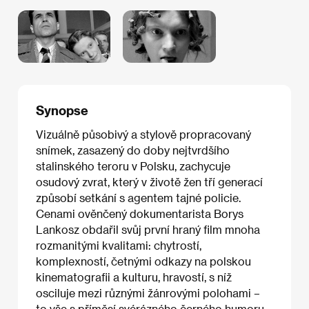
Synopse
Vizuálně působivý a stylově propracovaný
snímek, zasazený do doby nejtvrdšího
stalinského teroru v Polsku, zachycuje
osudový zvrat, který v životě žen tří generací
způsobí setkání s agentem tajné policie.
Cenami ověnčený dokumentarista Borys
Lankosz obdařil svůj první hraný film mnoha
rozmanitými kvalitami: chytrostí,
komplexností, četnými odkazy na polskou
kinematografii a kulturu, hravostí, s níž
osciluje mezi různými žánrovými polohami –
to vše s příměsí svérázného černého humoru.