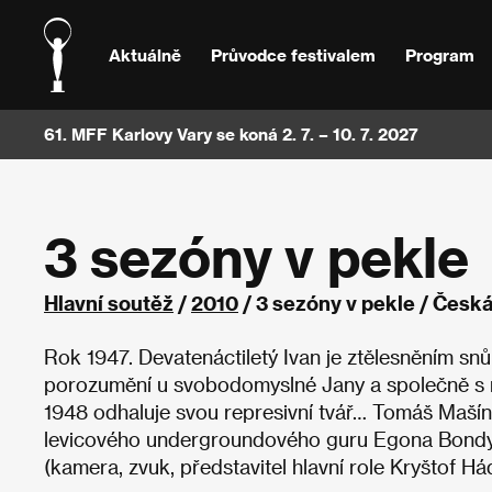
Aktuálně
Průvodce festivalem
Program
61. MFF Karlovy Vary se koná 2. 7. – 10. 7. 2027
3 sezóny v pekle
Hlavní soutěž
/
2010
/ 3 sezóny v pekle / Česk
Rok 1947. Devatenáctiletý Ivan je ztělesněním sn
porozumění u svobodomyslné Jany a společně s ní
1948 odhaluje svou represivní tvář… Tomáš Mašín 
levicového undergroundového guru Egona Bondyho.
(kamera, zvuk, představitel hlavní role Kryštof Há