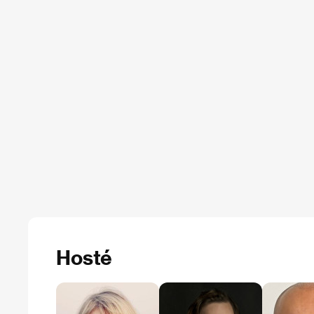
Hosté