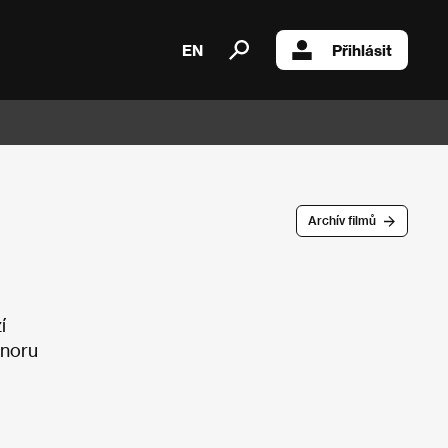
EN
Přihlásit
Archív filmů
í
únoru