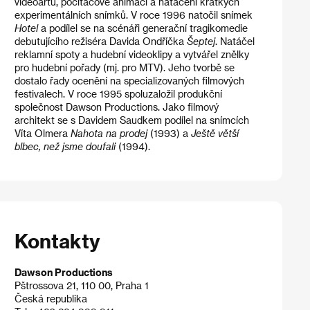
videoartu, počítačové animaci a natáčení krátkých
experimentálních snímků. V roce 1996 natočil snímek
Hotel
a podílel se na scénáři generační tragikomedie
debutujícího režiséra Davida Ondříčka
Šeptej
. Natáčel
reklamní spoty a hudební videoklipy a vytvářel znělky
pro hudební pořady (mj. pro MTV). Jeho tvorbě se
dostalo řady ocenění na specializovaných filmových
festivalech. V roce 1995 spoluzaložil produkční
společnost Dawson Productions. Jako filmový
architekt se s Davidem Saudkem podílel na snímcích
Víta Olmera
Nahota na prodej
(1993) a
Ještě větší
blbec, než jsme doufali
(1994).
Kontakty
Dawson Productions
Pštrossova 21, 110 00, Praha 1
Česká republika