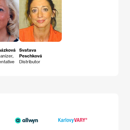
házková
Svatava
anizer,
Peschková
ntative
Distributor