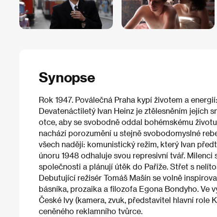
Synopse
Rok 1947. Poválečná Praha kypí životem a energií
Devatenáctiletý Ivan Heinz je ztělesněním jejích 
otce, aby se svobodně oddal bohémskému životu.
nachází porozumění u stejně svobodomyslné rebel
všech nadějí: komunistický režim, který Ivan před
únoru 1948 odhaluje svou represivní tvář. Milenci s
společnosti a plánují útěk do Paříže. Střet s nelí
Debutující režisér Tomáš Mašín se volně inspirov
básníka, prozaika a filozofa Egona Bondyho. Ve vý
České lvy (kamera, zvuk, představitel hlavní role 
ceněného reklamního tvůrce.