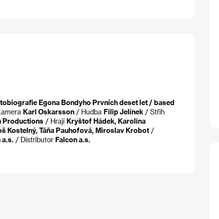
tobiografie Egona Bondyho Prvních deset let / based
Kamera
Karl Oskarsson
/ Hudba
Filip Jelínek
/ Střih
 Productions
/ Hrají
Kryštof Hádek, Karolina
oš Kostelný, Táňa Pauhofová, Miroslav Krobot
/
 a.s.
/ Distributor
Falcon a.s.