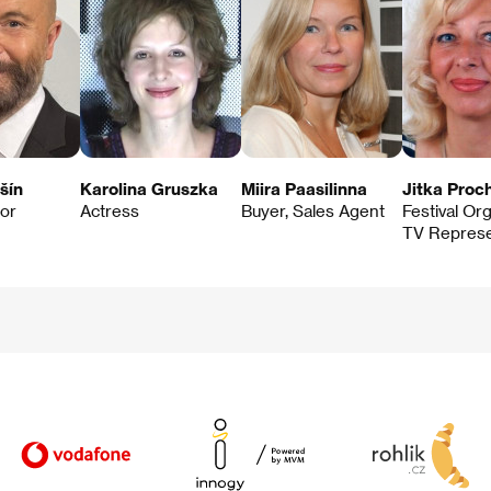
šín
Karolina Gruszka
Miira Paasilinna
Jitka Proc
tor
Actress
Buyer, Sales Agent
Festival Org
TV Represe