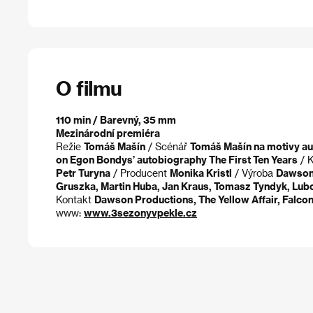
O filmu
110 min / Barevný, 35 mm
Mezinárodní premiéra
Režie
Tomáš Mašín
/ Scénář
Tomáš Mašín na motivy au
on Egon Bondys’ autobiography The First Ten Years
/ 
Petr Turyna
/ Producent
Monika Kristl
/ Výroba
Dawson
Gruszka, Martin Huba, Jan Kraus, Tomasz Tyndyk, Lub
Kontakt
Dawson Productions, The Yellow Affair, Falcon
www:
www.3sezonyvpekle.cz