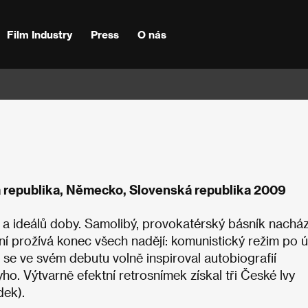
Film Industry
Press
O nás
á republika, Německo, Slovenská republika 2009
ů a ideálů doby. Samolibý, provokatérský básník nacház
 prožívá konec všech nadějí: komunistický režim po 
se ve svém debutu volně inspiroval autobiografií
 Výtvarně efektní retrosnímek získal tři České lvy
dek).