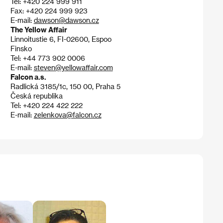
Tel: +420 224 999 911
Fax: +420 224 999 923
E-mail:
dawson@dawson.cz
The Yellow Affair
Linnoitustie 6, FI-02600, Espoo
Finsko
Tel: +44 773 902 0006
E-mail:
steven@yellowaffair.com
Falcon a.s.
Radlická 3185/1c, 150 00, Praha 5
Česká republika
Tel: +420 224 422 222
E-mail:
zelenkova@falcon.cz