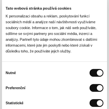
jen písemně.
Tato webová stránka používá cookies
K personalizaci obsahu a reklam, poskytování funkcí
sociálních médií a analýze naší návštěvnosti využíváme
soubory cookie. Informace o tom, jak náš web používáte,
O filmu
sdílíme se svými partnery pro sociální média, inzerci a
105 min / Barevný, 35 mm
analýzy. Partneři tyto údaje mohou zkombinovat s dalšími
informacemi, které jste jim poskytli nebo které získali v
Režie
Călin Peter Netzer
/ Scénář
Tudor Voican
/
Kamera
Liviu Marghidan
/ Střih
Cătălin F. Cristutiu
/
důsledku toho, že používáte jejich služby.
Producent
Liviu Marghidan, Ada Solomon, Karl
Baumgartner
/ Výroba
HiFilm
/ Hrají
Victor
Rebengiuc, Camelia Zorlescu, Mircea Andreescu,
Výběr
Ion Lucian, Radu Beligan, Costica Draganescu
/
Nutné
Kontakt
Films Boutique
souhlasu
Preferenční
Kontakty
Statistické
Films Boutique
Köpenicker Str. 184, 10997, Berlin