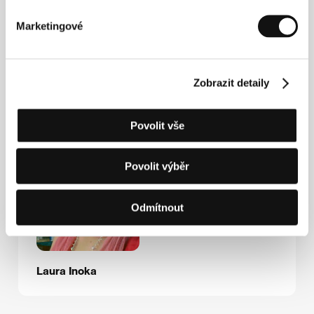
Německo
Tel: +49 306 953 7850
Marketingové
E-mail:
contact@filmsboutique.com
Zobrazit detaily
Hosté
Povolit vše
Povolit výběr
Odmítnout
Laura Inoka