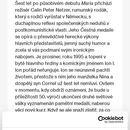
Šest let po působivém debutu
Maria
přichází
režisér Calin Peter Netzer, rumunský rodák,
který s rodiči vyrůstal v Německu, s
duchaplnou reflexí společenských neduhů v
postkomunistické vlasti. Jeho
Čestná medaile
se opírá o přesvědčivé herecké výkony
hlavních představitelů, jemný suchý humor a
zcela si vás podmaní svým ironickým
nábojem. Je prosinec roku 1995 a topení v
bytě hlavního hrdiny s komickým jménem Ion I.
Ion pořád nefunguje. Ion se neúnavně pachtí
životem, přestože s ním jeho manželka Nina a
dospělý syn Cornel už šest let nemluví. Ovšem
v momentu, kdy obdrží oznámení, že bude u
příležitosti 50. výročí ukončení druhé světové
války vyznamenán pamětní medailí, naberou
věci nový kurz. Když se ale snaží zjistit, za co
vlastně medaili dostává, dozvídá se, že
sdružení veteránů s tím nemá nic společného,
a ministerstvo obrany zas prý přijímá dotazy