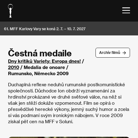
61. MFF Karlovy Vary se koná 2. 7. – 10. 7. 2027
Čestná medaile
Archív filmů
Dny kritiků Variety: Evropa dnes!
/
2010
/ Medalia de onoare /
Rumunsko, Německo 2009
Duchaplná reflexe neduhů rumunské postkomunistické
společnosti. Důchodce Ion obdrží vyznamenání za
hrdinství prokázané ve druhé světové válce, na něž si
však jen stěží dokáže vzpomenout. Film se opírá o
přesvědčivé herecké výkony, jemný suchý humor a zcela
si vás podmaní svým ironickým nábojem. V roce 2009
získal pět cen na MFF v Soluni.