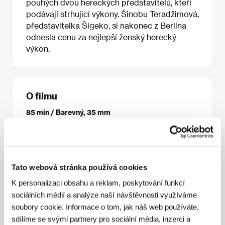
pouhých dvou hereckých představitelů, kteří
podávají strhující výkony. Šinobu Teradžimová,
představitelka Šigeko, si nakonec z Berlína
odnesla cenu za nejlepší ženský herecký
výkon.
O filmu
85 min / Barevný, 35 mm
Režie
Koji Wakamatsu
/ Scénář
Hisako Kurosawa,
Deru Deguchi
/ Kamera
Tomohiko Tsuji
/ Hudba
Sally Kubota, Yumi Okada
/ Střih
Shuichi Kakesu
/
Producent
Koji Wakamatsu, Noriko Ozaki
/ Výroba
Tato webová stránka používá cookies
Wakamatsu Production, Inc., Skhole Corporation
/
Hrají
Shinobu Terajima, Shima Ohnishi, Ken
K personalizaci obsahu a reklam, poskytování funkcí
Yoshizawa, Keigo Kasuya, Emi Masuda, Keigo
sociálních médií a analýze naší návštěvnosti využíváme
Kasuya
/ Kontakt
Dissidenz International
soubory cookie. Informace o tom, jak náš web používáte,
sdílíme se svými partnery pro sociální média, inzerci a