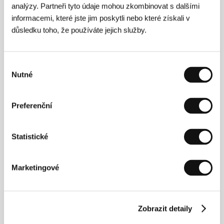
analýzy. Partneři tyto údaje mohou zkombinovat s dalšími
informacemi, které jste jim poskytli nebo které získali v
Režie
důsledku toho, že používáte jejich služby.
Výběr
Nutné
souhlasu
Preferenční
Statistické
Marketingové
Zobrazit detaily
Kodži Wakamacu
(1936, Wakuja, Japonsko) se v 17
letech dostal do Tokia a později se stal členem