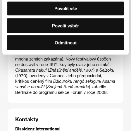
jakuzy. Po propuštění z vězení napsal o svých
Povolit vše
zážitcích knihu. Od roku 1959 pracoval pro televizi, o
čtyři roky později natočil svůj první film a stal se
úspěšným představitelem žánru „pinku eiga",
Povolit výběr
japonských erotických snímků. V roce 1965 založil
produkční společnost Wakamatsu Production, jejímž
prvním filmem se stal
Kabe no naka no himegoto
(
Tajemství za zdí
), uvedený v soutěži Berlinale. V roce
Odmítnout
1976 produkoval
Koridu lásky
N. Óšimy
.
V 60. a 70.
letech točil až 10 filmů ročně (řada z nich byla v
mnoha zemích zakázána). Nový festivalový úspěch
se dostavil v roce 1971, kdy byly dva z jeho snímků,
Okasareta hakui
(
Znásilnění andělé
, 1967) a
Seizoku
(1970), uvedeny v Cannes. Jeho předposlední,
kritikou ceněný film
Džicuroku rengô sekigun: Asama
sansô e no miči
(
Spojená Rudá armáda
) zařadilo
Berlinale do programu sekce Forum v roce 2008.
Kontakty
Dissidenz International