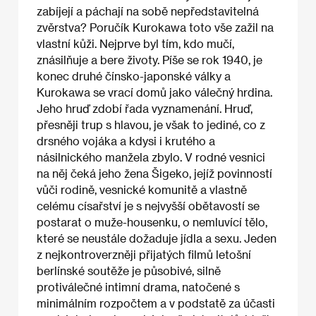
zabíjejí a páchají na sobě nepředstavitelná
zvěrstva? Poručík Kurokawa toto vše zažil na
vlastní kůži. Nejprve byl tím, kdo mučí,
znásilňuje a bere životy. Píše se rok 1940, je
konec druhé čínsko-japonské války a
Kurokawa se vrací domů jako válečný hrdina.
Jeho hruď zdobí řada vyznamenání. Hruď,
přesněji trup s hlavou, je však to jediné, co z
drsného vojáka a kdysi i krutého a
násilnického manžela zbylo. V rodné vesnici
na něj čeká jeho žena Šigeko, jejíž povinností
vůči rodině, vesnické komunitě a vlastně
celému císařství je s nejvyšší obětavostí se
postarat o muže-housenku, o nemluvící tělo,
které se neustále dožaduje jídla a sexu. Jeden
z nejkontroverzněji přijatých filmů letošní
berlínské soutěže je působivé, silně
protiválečné intimní drama, natočené s
minimálním rozpočtem a v podstatě za účasti