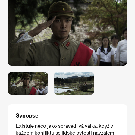
Synopse
Existuje něco jako spravedlivá válka, když v
každém konfliktu se lidské bytosti navzájem