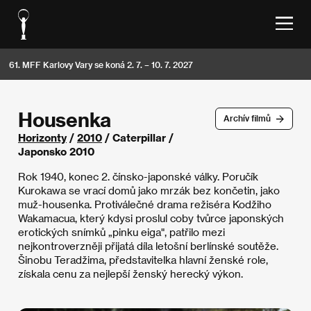
61. MFF Karlovy Vary se koná 2. 7. – 10. 7. 2027
Housenka
Archív filmů
Horizonty
/
2010
/ Caterpillar /
Japonsko 2010
Rok 1940, konec 2. čínsko-japonské války. Poručík
Kurokawa se vrací domů jako mrzák bez končetin, jako
muž-housenka. Protiválečné drama režiséra Kodžiho
Wakamacua, který kdysi proslul coby tvůrce japonských
erotických snímků „pinku eiga", patřilo mezi
nejkontroverzněji přijatá díla letošní berlínské soutěže.
Šinobu Teradžima, představitelka hlavní ženské role,
získala cenu za nejlepší ženský herecký výkon.