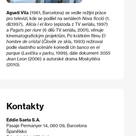
Agustí Vila
(1961, Barcelona) se vedle režijní práce
pro televizi, kde se podílel na seriálech
Nova ficció
(1.
díl,1997),
Alícia i el lloro
(epizoda z TV seriálu, 1997)
a
Pagats per riure
(6 dílů TV seriálu, 2001), věnuje
kinematografickým projektům. Po krátkém filmu
El
hombre de cristal
(
Člověk ze skla
, 1993) režíroval
podle vlastního scénáře komedii
Un banco en el
parque
(
Lavička v parku
, 1999), dále dokument
3055
Jean Leon
(2006) a autorské drama
Moskytiéra
(2010).
Kontakty
Eddie Saeta S.A.
Pasaje Permanyer 14, 080 09, Barcelona
Španělsko