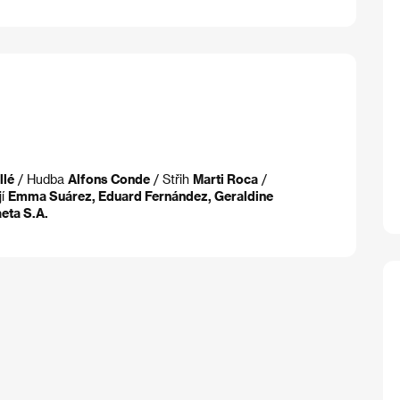
llé
/ Hudba
Alfons Conde
/ Střih
Marti Roca
/
jí
Emma Suárez, Eduard Fernández, Geraldine
eta S.A.