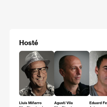
Hosté
Lluís Miñarro
Agustí Vila
Eduard F