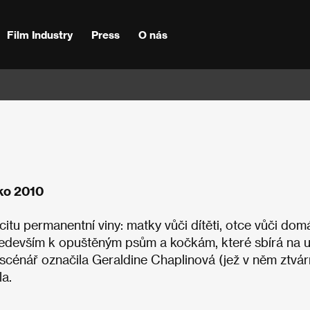
Film Industry
Press
O nás
ko 2010
citu permanentní viny: matky vůči dítěti, otce vůči dom
především k opuštěným psům a kočkám, které sbírá na ul
 scénář označila Geraldine Chaplinová (jež v něm ztvár
la.