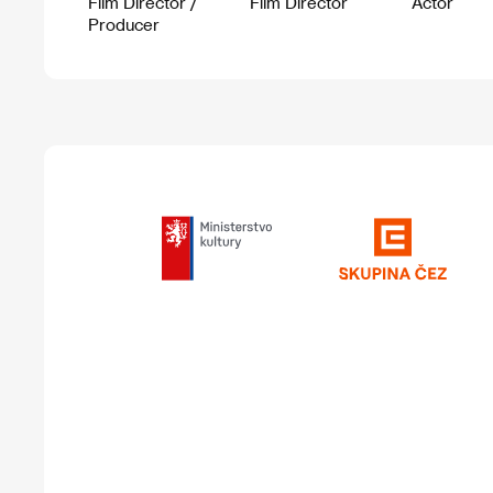
Film Director /
Film Director
Actor
Producer