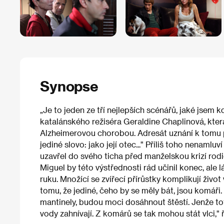
Synopse
„Je to jeden ze tří nejlepších scénářů, jaké jsem k
katalánského režiséra Geraldine Chaplinová, která 
Alzheimerovou chorobou. Adresát uznání k tomu p
jediné slovo: jako její otec..." Příliš toho nenamluv
uzavřel do svého ticha před manželskou krizí rodi
Miguel by této výstřednosti rád učinil konec, ale
ruku. Množící se zvířecí přírůstky komplikují život 
tomu, že jediné, čeho by se měly bát, jsou komáři
mantinely, budou moci dosáhnout štěstí. Jenže toto
vody zahnívají. Z komárů se tak mohou stát vlci," ř