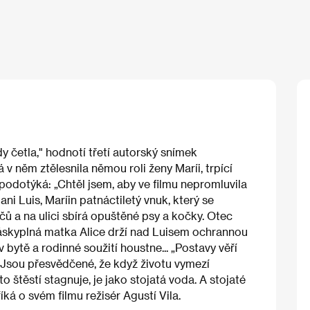
dy četla," hodnotí třetí autorský snímek
v něm ztělesnila němou roli ženy Maríi, trpící
odotýká: „Chtěl jsem, aby ve filmu nepromluvila
í ani Luis, Maríin patnáctiletý vnuk, který se
čů a na ulici sbírá opuštěné psy a kočky. Otec
 láskyplná matka Alice drží nad Luisem ochrannou
v bytě a rodinné soužití houstne... „Postavy věří
. Jsou přesvědčené, že když životu vymezí
 štěstí stagnuje, je jako stojatá voda. A stojaté
íká o svém filmu režisér Agustí Vila.