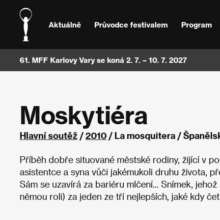
Aktuálně
Průvodce festivalem
Program
61. MFF Karlovy Vary se koná 2. 7. – 10. 7. 2027
Moskytiéra
Hlavní soutěž
/
2010
/ La mosquitera / Španěls
Příběh dobře situované městské rodiny, žijící v po
asistentce a syna vůči jakémukoli druhu života, 
Sám se uzavírá za bariéru mlčení... Snímek, jehož
němou roli) za jeden ze tří nejlepších, jaké kdy čet