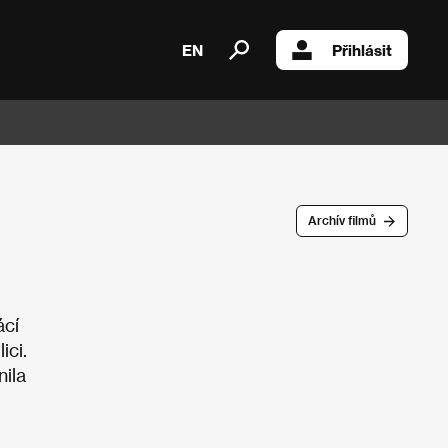
EN
Přihlásit
Archív filmů
ácí
ici.
nila