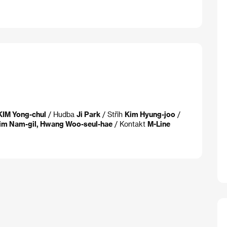
KIM Yong-chul
/ Hudba
Ji Park
/ Střih
Kim Hyung-joo
/
im Nam-gil, Hwang Woo-seul-hae
/ Kontakt
M-Line