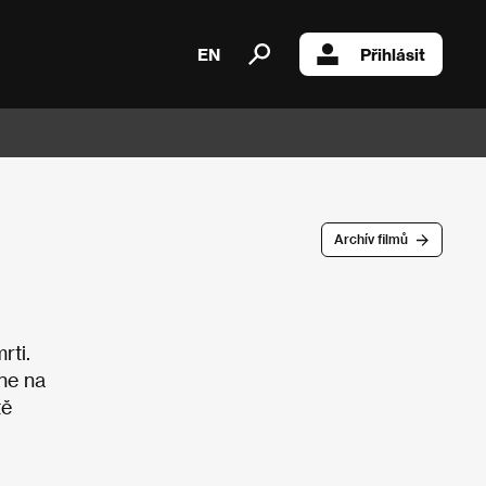
EN
Přihlásit
Archív filmů
rti.
ne na
tě