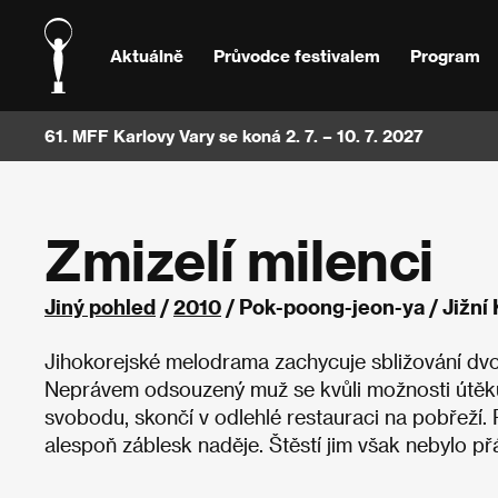
Aktuálně
Průvodce festivalem
Program
61. MFF Karlovy Vary se koná 2. 7. – 10. 7. 2027
Zmizelí milenci
Jiný pohled
/
2010
/ Pok-poong-jeon-ya / Jižní
Jihokorejské melodrama zachycuje sbližování dvou
Neprávem odsouzený muž se kvůli možnosti útěku
svobodu, skončí v odlehlé restauraci na pobřeží. P
alespoň záblesk naděje. Štěstí jim však nebylo př