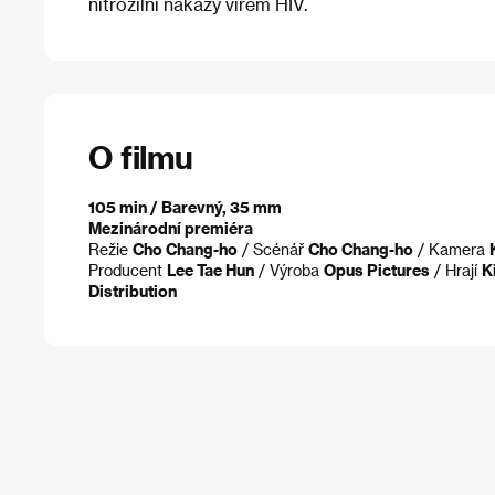
nitrožilní nákazy virem HIV.
O filmu
105 min / Barevný, 35 mm
Mezinárodní premiéra
Režie
Cho Chang-ho
/ Scénář
Cho Chang-ho
/ Kamera
Producent
Lee Tae Hun
/ Výroba
Opus Pictures
/ Hrají
K
Distribution