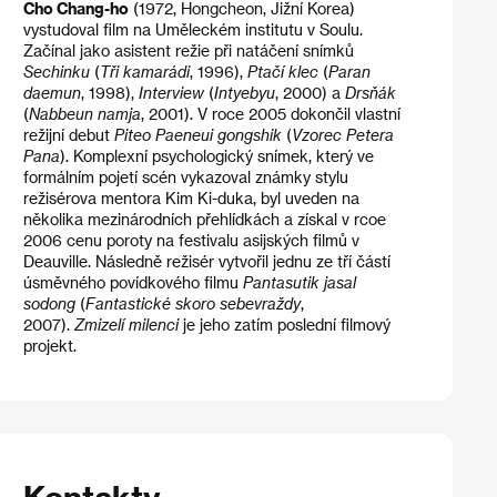
Cho Chang-ho
(1972, Hongcheon, Jižní Korea)
vystudoval film na Uměleckém institutu v Soulu.
Začínal jako asistent režie při natáčení snímků
Sechinku
(
Tři kamarádi
, 1996),
Ptačí klec
(
Paran
daemun
, 1998),
Interview
(
Intyebyu
, 2000) a
Drsňák
(
Nabbeun namja
, 2001). V roce 2005 dokončil vlastní
režijní debut
Piteo Paeneui gongshik
(
Vzorec Petera
Pana
). Komplexní psychologický snímek, který ve
formálním pojetí scén vykazoval známky stylu
režisérova mentora Kim Ki-duka, byl uveden na
několika mezinárodních přehlídkách a získal v rcoe
2006 cenu poroty na festivalu asijských filmů v
Deauville. Následně režisér vytvořil jednu ze tří částí
úsměvného povídkového filmu
Pantasutik jasal
sodong
(
Fantastické skoro sebevraždy
,
2007).
Zmizelí milenci
je jeho zatím poslední filmový
projekt.
Kontakty