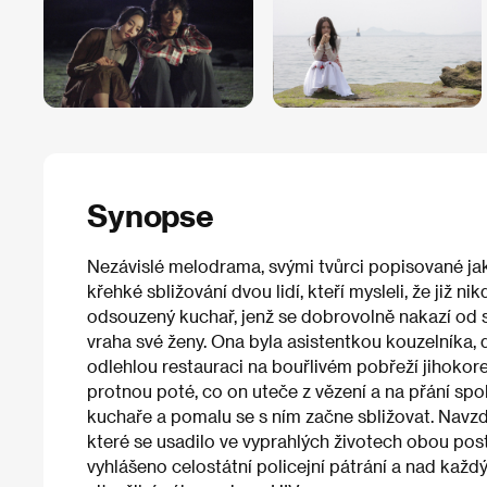
Synopse
Nezávislé melodrama, svými tvůrci popisované ja
křehké sbližování dvou lidí, kteří mysleli, že již
odsouzený kuchař, jenž se dobrovolně nakazí od s
vraha své ženy. Ona byla asistentkou kouzelníka, 
odlehlou restauraci na bouřlivém pobřeží jihokorej
protnou poté, co on uteče z vězení a na přání spo
kuchaře a pomalu se s ním začne sbližovat. Navzd
které se usadilo ve vyprahlých životech obou posta
vyhlášeno celostátní policejní pátrání a nad každ