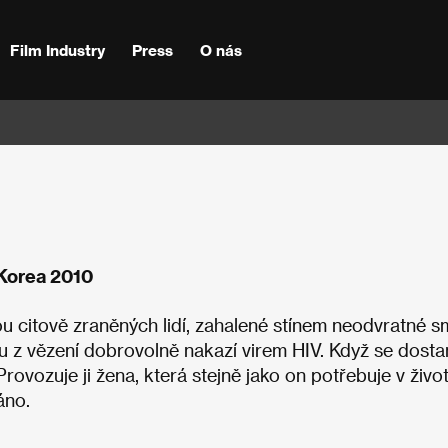
Film Industry
Press
O nás
 Korea 2010
 citově zraněných lidí, zahalené stínem neodvratné sm
 z vězení dobrovolně nakazí virem HIV. Když se dosta
rovozuje ji žena, která stejně jako on potřebuje v živo
áno.