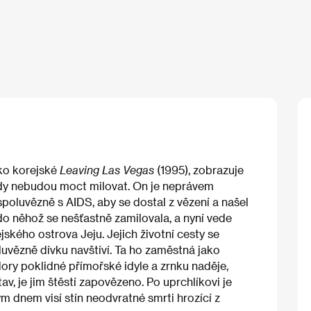
ko korejské
Leaving Las Vegas
(1995), zobrazuje
 nikdy nebudou moct milovat. On je neprávem
poluvězně s AIDS, aby se dostal z vězení a našel
do něhož se nešťastně zamilovala, a nyní vede
ského ostrova Jeju. Jejich životní cesty se
luvězně dívku navštíví. Ta ho zaměstná jako
ory poklidné přímořské idyle a zrnku naděje,
v, je jim štěstí zapovězeno. Po uprchlíkovi je
ým dnem visí stín neodvratné smrti hrozící z