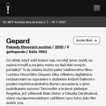
61. MFF Karlovy Vary se koná 2. 7. – 10. 7. 2027
Gepard
Archív filmů
Poklady filmových archivů
/
2010
/ Il
gattopardo / Itálie 1963
Co dělat, když svět kolem nás, na nějž jsme zvyklí, se
začíná hroutit a na jeho místo se tlačí lidé nových
pořádků? To je otázka tvořící páteř nádherného filmu
Luchina Viscontiho
Gepard
. Díky citlivému digitálnímu
restaurování se vyprávění o sicilském knížeti Salinovi v
podání nepřekonatelného Burta Lancastera, o jeho
podnikavém synovci Tancredim a krásné plebejce
Angelice, jež ztělesnili Alain Delon a Claudia Cardinalová,
stane nezapomenutelným zážitkem i pro toho, kdo film
dobře zná.