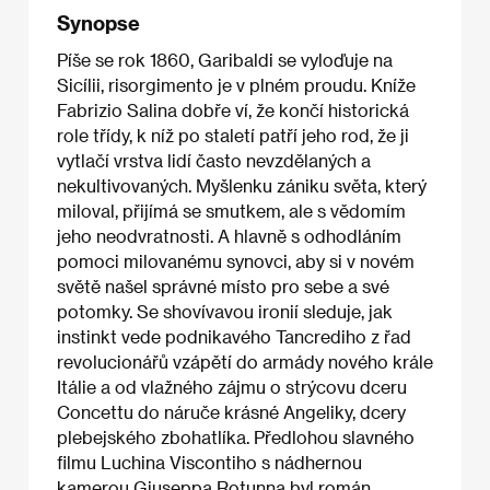
Synopse
Píše se rok 1860, Garibaldi se vyloďuje na
Sicílii, risorgimento je v plném proudu. Kníže
Fabrizio Salina dobře ví, že končí historická
role třídy, k níž po staletí patří jeho rod, že ji
vytlačí vrstva lidí často nevzdělaných a
nekultivovaných. Myšlenku zániku světa, který
miloval, přijímá se smutkem, ale s vědomím
jeho neodvratnosti. A hlavně s odhodláním
pomoci milovanému synovci, aby si v novém
světě našel správné místo pro sebe a své
potomky. Se shovívavou ironií sleduje, jak
instinkt vede podnikavého Tancrediho z řad
revolucionářů vzápětí do armády nového krále
Itálie a od vlažného zájmu o strýcovu dceru
Concettu do náruče krásné Angeliky, dcery
plebejského zbohatlíka. Předlohou slavného
filmu Luchina Viscontiho s nádhernou
kamerou Giuseppa Rotunna byl román