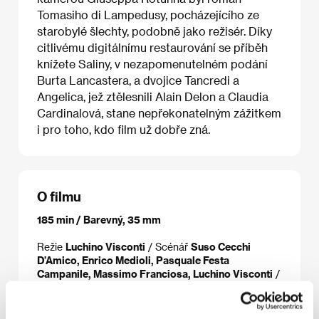
Tomasiho di Lampedusy, pocházejícího ze
starobylé šlechty, podobně jako režisér. Díky
citlivému digitálnímu restaurování se příběh
knížete Saliny, v nezapomenutelném podání
Burta Lancastera, a dvojice Tancredi a
Angelica, jež ztělesnili Alain Delon a Claudia
Cardinalová, stane nepřekonatelným zážitkem
i pro toho, kdo film už dobře zná.
O filmu
185 min / Barevný, 35 mm
Režie
Luchino Visconti
/ Scénář
Suso Cecchi
D’Amico, Enrico Medioli, Pasquale Festa
Campanile, Massimo Franciosa, Luchino Visconti
/
Kamera
Giuseppe Rotunno
/ Hudba
Nino Rota
/
Střih
Mario Serandrei
/ Producent
Goffredo
Lombardo
/ Výroba
Titanus, S. N. Pathé Cinéma, S.