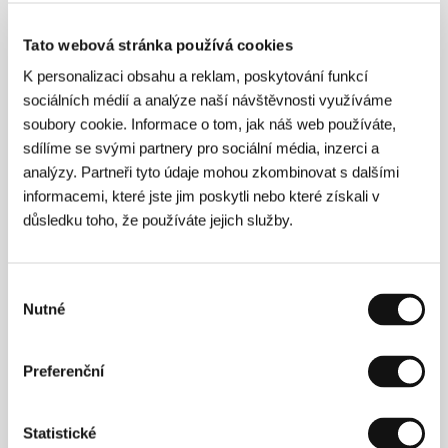
G. C.
/ Hrají
Burt Lancaster, Claudia Cardinale, Alain
Delon, Rina Morelli, Paolo Stoppa, Romolo Valli
/
Tato webová stránka používá cookies
Kontakt
Hollywood Classics
K personalizaci obsahu a reklam, poskytování funkcí
sociálních médií a analýze naší návštěvnosti využíváme
soubory cookie. Informace o tom, jak náš web používáte,
Režie
sdílíme se svými partnery pro sociální média, inzerci a
analýzy. Partneři tyto údaje mohou zkombinovat s dalšími
informacemi, které jste jim poskytli nebo které získali v
důsledku toho, že používáte jejich služby.
Výběr
Nutné
souhlasu
Preferenční
Statistické
Luchino Visconti di Modrone
(1906 Milán – 1976