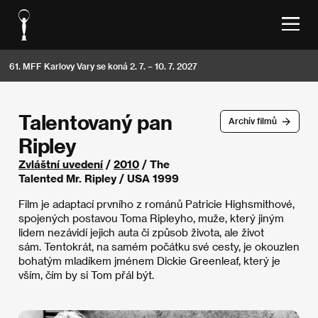
61. MFF Karlovy Vary se koná 2. 7. – 10. 7. 2027
Talentovaný pan
Archív filmů
Ripley
Zvláštní uvedení
/
2010
/ The
Talented Mr. Ripley / USA 1999
Film je adaptací prvního z románů Patricie Highsmithové,
spojených postavou Toma Ripleyho, muže, který jiným
lidem nezávidí jejich auta či způsob života, ale život
sám. Tentokrát, na samém počátku své cesty, je okouzlen
bohatým mladíkem jménem Dickie Greenleaf, který je
vším, čím by si Tom přál být.