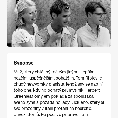
Synopse
Muž, který chtěl být někým jiným – lepším,
hezčím, úspěšnějším, bohatším. Tom Ripley je
chudý newyorský pianista, jehož sny se naplní
toho dne, kdy ho bohatý průmyslník Herbert
Greenleaf omylem pokládá za spolužáka
svého syna a požádá ho, aby Dickieho, který si
své prázdniny v Itálii protáhl na neurčito,
přivezl domů. Po pečlivé přípravě Tom