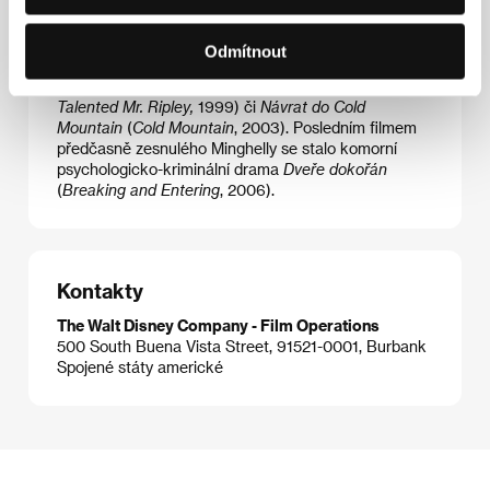
1990 černou komedií
Opravdově, šíleně, hluboce
(
Truly, Madly, Deeply
), ale skutečně se prosadil až
elegantním melodramatem
Anglický pacient
(
The
Odmítnout
English Patient
, 1996 – Oscar za režii). Oceněny byly
i jeho další snímky –
Talentovaný pan Ripley
(
The
Talented Mr. Ripley,
1999) či
Návrat do Cold
Mountain
(
Cold Mountain
, 2003). Posledním filmem
předčasně zesnulého Minghelly se stalo komorní
psychologicko-kriminální drama
Dveře dokořán
(
Breaking and Entering
, 2006).
Kontakty
The Walt Disney Company - Film Operations
500 South Buena Vista Street, 91521-0001, Burbank
Spojené státy americké