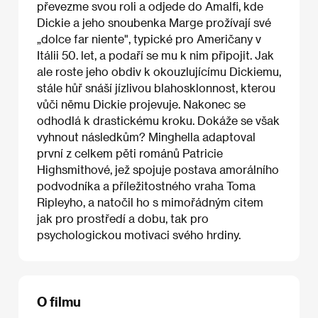
převezme svou roli a odjede do Amalfi, kde
Dickie a jeho snoubenka Marge prožívají své
„dolce far niente", typické pro Američany v
Itálii 50. let, a podaří se mu k nim připojit. Jak
ale roste jeho obdiv k okouzlujícímu Dickiemu,
stále hůř snáší jízlivou blahosklonnost, kterou
vůči němu Dickie projevuje. Nakonec se
odhodlá k drastickému kroku. Dokáže se však
vyhnout následkům? Minghella adaptoval
první z celkem pěti románů Patricie
Highsmithové, jež spojuje postava amorálního
podvodníka a příležitostného vraha Toma
Ripleyho, a natočil ho s mimořádným citem
jak pro prostředí a dobu, tak pro
psychologickou motivaci svého hrdiny.
O filmu