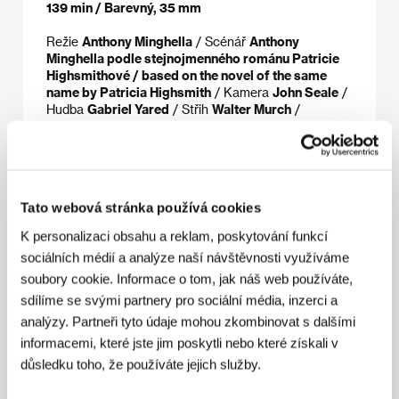
139 min / Barevný, 35 mm
Režie
Anthony Minghella
/ Scénář
Anthony
Minghella podle stejnojmenného románu Patricie
Highsmithové / based on the novel of the same
name by Patricia Highsmith
/ Kamera
John Seale
/
Hudba
Gabriel Yared
/ Střih
Walter Murch
/
Producent
William Horberg, Tom Sternberg
/
Výroba
Miramax International, Paramount Pictures
/ Hrají
Matt Damon, Jude Law, Gwyneth Paltrow,
Cate Blanchett, Philip Seymour Hoffman, James
Rebhorn
/ Kontakt
The Walt Disney Company - Film
Tato webová stránka používá cookies
Operations
K personalizaci obsahu a reklam, poskytování funkcí
sociálních médií a analýze naší návštěvnosti využíváme
soubory cookie. Informace o tom, jak náš web používáte,
Režie
sdílíme se svými partnery pro sociální média, inzerci a
analýzy. Partneři tyto údaje mohou zkombinovat s dalšími
informacemi, které jste jim poskytli nebo které získali v
důsledku toho, že používáte jejich služby.