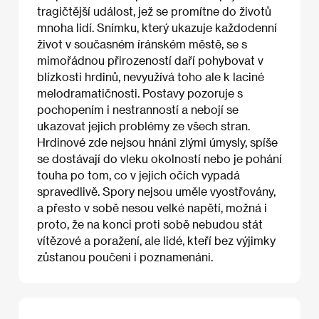
tragičtější událost, jež se promítne do životů
mnoha lidí. Snímku, který ukazuje každodenní
život v současném íránském městě, se s
mimořádnou přirozeností daří pohybovat v
blízkosti hrdinů, nevyužívá toho ale k laciné
melodramatičnosti. Postavy pozoruje s
pochopením i nestranností a nebojí se
ukazovat jejich problémy ze všech stran.
Hrdinové zde nejsou hnáni zlými úmysly, spíše
se dostávají do vleku okolností nebo je pohání
touha po tom, co v jejich očích vypadá
spravedlivě. Spory nejsou uměle vyostřovány,
a přesto v sobě nesou velké napětí, možná i
proto, že na konci proti sobě nebudou stát
vítězové a poražení, ale lidé, kteří bez výjimky
zůstanou poučeni i poznamenáni.