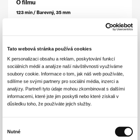
O filmu
123 min / Barevný, 35 mm
Režie
Asghar Farhadi
/ Scénář
Asghar Farhadi
/
Kamera
Mahmood Kalari
/ Střih
Hayedeh Safiyari
/
Producent
Asghar Farhadi
/ Výroba
Asghar Farhadi
/ Hrají
Leila Hatami, Peyman Moadi, Shahab
Hosseini, Sareh Bayat, Sarina Farhadi, Babak
Tato webová stránka používá cookies
Karimi
/ Kontakt
Paradise City Sales
K personalizaci obsahu a reklam, poskytování funkcí
sociálních médií a analýze naší návštěvnosti využíváme
soubory cookie. Informace o tom, jak náš web používáte,
sdílíme se svými partnery pro sociální média, inzerci a
Režie
analýzy. Partneři tyto údaje mohou zkombinovat s dalšími
informacemi, které jste jim poskytli nebo které získali v
důsledku toho, že používáte jejich služby.
Výběr
Nutné
souhlasu