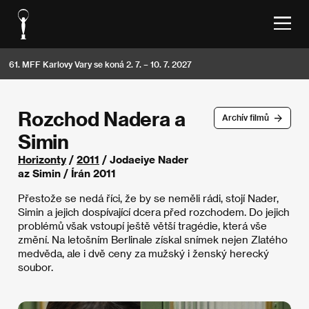
61. MFF Karlovy Vary se koná 2. 7. – 10. 7. 2027
Rozchod Nadera a
Archív filmů
Simin
Horizonty
/
2011
/ Jodaeiye Nader
az Simin / Írán 2011
Přestože se nedá říci, že by se neměli rádi, stojí Nader,
Simin a jejich dospívající dcera před rozchodem. Do jejich
problémů však vstoupí ještě větší tragédie, která vše
změní. Na letošním Berlinale získal snímek nejen Zlatého
medvěda, ale i dvě ceny za mužský i ženský herecký
soubor.