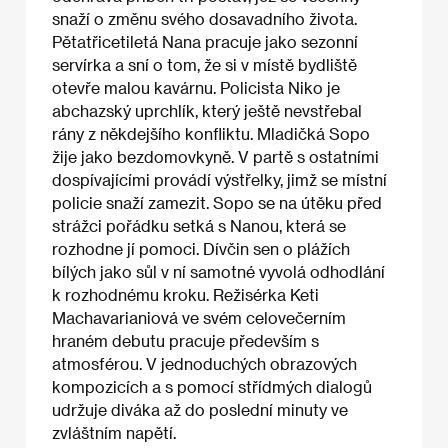
snaží o změnu svého dosavadního života.
Pětatřicetiletá Nana pracuje jako sezonní
servírka a sní o tom, že si v místě bydliště
otevře malou kavárnu. Policista Niko je
abchazský uprchlík, který ještě nevstřebal
rány z někdejšího konfliktu. Mladičká Sopo
žije jako bezdomovkyně. V partě s ostatními
dospívajícími provádí výstřelky, jimž se místní
policie snaží zamezit. Sopo se na útěku před
strážci pořádku setká s Nanou, která se
rozhodne jí pomoci. Dívčin sen o plážích
bílých jako sůl v ní samotné vyvolá odhodlání
k rozhodnému kroku. Režisérka Keti
Machavarianiová ve svém celovečerním
hraném debutu pracuje především s
atmosférou. V jednoduchých obrazových
kompozicích a s pomocí střídmých dialogů
udržuje diváka až do poslední minuty ve
zvláštním napětí.