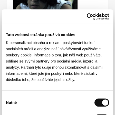
Keti Machavarianiová
(1972) po absolutoriu tbiliské
státní univerzity (1995) vystudovala filmovou režii
Tato webová stránka používá cookies
(2002). V letech 2005–2006 se díky stipendiu
K personalizaci obsahu a reklam, poskytování funkcí
italského ministerstva zahraničních věcí seznámila s
fungováním tamní státní televize. V Gruzii natočila
sociálních médií a analýze naší návštěvnosti využíváme
několik úspěšných krátkých filmů, režírovala a
soubory cookie. Informace o tom, jak náš web používáte,
produkovala televizní pořady. Stála u vzniku
sdílíme se svými partnery pro sociální média, inzerci a
celovečerních snímků svých kolegů. Jako výkonná
producentka se podílela na natočení
Dnů na ulici
analýzy. Partneři tyto údaje mohou zkombinovat s dalšími
(
Quchis dgeebi
, 2010, r. Levan Koguašvili), malou roli
informacemi, které jste jim poskytli nebo které získali v
vytvořila v zatím posledním filmu Otara Ioselianiho
důsledku toho, že používáte jejich služby.
Chantrapas
(2010). V producentské činnosti
uplatňuje možnosti mezinárodních spoluprací. Na
základě několika nadnárodních projektů realizovala i
svůj první hraný celovečerní snímek
Bílé jako sůl
.
Výběr
Nutné
souhlasu