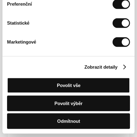
Preferenční
Kontakty
Jaga Grip
4, Niagvari, , Tbilisi
Statistické
Gruzie
Tel: +995 997 175 73
E-mail:
gia.bazgadze@operadesign.ge
Marketingové
Hosté
Zobrazit detaily
Povolit vše
Povolit výběr
Odmítnout