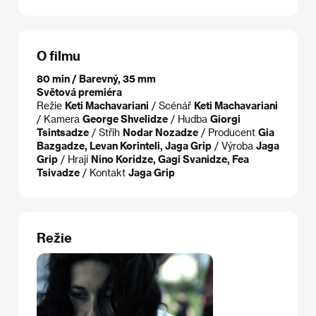
O filmu
80 min / Barevný, 35 mm
Světová premiéra
Režie
Keti Machavariani
/ Scénář
Keti Machavariani
/ Kamera
George Shvelidze
/ Hudba
Giorgi
Tsintsadze
/ Střih
Nodar Nozadze
/ Producent
Gia
Bazgadze, Levan Korinteli, Jaga Grip
/ Výroba
Jaga
Grip
/ Hrají
Nino Koridze, Gagi Svanidze, Fea
Tsivadze
/ Kontakt
Jaga Grip
Režie