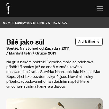
61. MFF Karlovy Vary se koná 2. 7. – 10. 7. 2027
Bílé jako sůl
Archív filmů
Soutěž Na východ od Západu
/
2011
/ Marilivit tetri / Gruzie 2011
Na gruzínském pobřeží Černého moře se odehrává
příběh tří postav, jež se snaží o změnu svého
dosavadního života. Servírka Nana, policista Niko a dívka
Sopo, žijící jako bezdomovkyně, jsou hlavními hrdiny
příběhu, vybudovaného na zvláštním napětí, které
umocňuje střídmá kamera a dialogy.