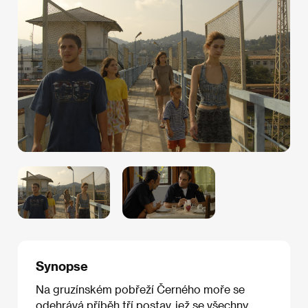
Synopse
Na gruzínském pobřeží Černého moře se
odehrává příběh tří postav, jež se všechny