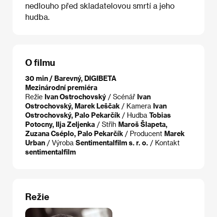
nedlouho před skladatelovou smrtí a jeho
hudba.
O filmu
30 min / Barevný, DIGIBETA
Mezinárodní premiéra
Režie
Ivan Ostrochovský
/ Scénář
Ivan
Ostrochovský, Marek Leščak
/ Kamera
Ivan
Ostrochovský, Palo Pekarčík
/ Hudba
Tobias
Potocny, Ilja Zeljenka
/ Střih
Maroš Šlapeta,
Zuzana Cséplo, Palo Pekarčík
/ Producent
Marek
Urban
/ Výroba
Sentimentalfilm s. r. o.
/ Kontakt
sentimentalfilm
Režie