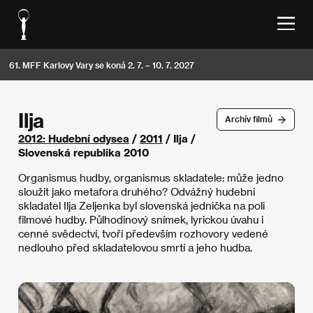
61. MFF Karlovy Vary se koná 2. 7. – 10. 7. 2027
Ilja
Archív filmů
2012: Hudební odysea
/
2011
/ Ilja /
Slovenská republika 2010
Organismus hudby, organismus skladatele: může jedno
sloužit jako metafora druhého? Odvážný hudební
skladatel Ilja Zeljenka byl slovenská jednička na poli
filmové hudby. Půlhodinový snímek, lyrickou úvahu i
cenné svědectví, tvoří především rozhovory vedené
nedlouho před skladatelovou smrtí a jeho hudba.