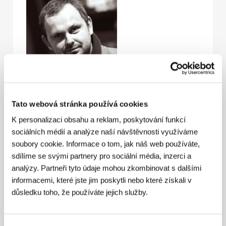
Tato webová stránka používá cookies
K personalizaci obsahu a reklam, poskytování funkcí
Ivan Ostrochovský
(1972, Žilina) je absolvent
sociálních médií a analýze naší návštěvnosti využíváme
katedry audiovizuálních studií a dokumentární tvorby
na bratislavské VŠMU. Mezi jeho dokumenty patří
soubory cookie. Informace o tom, jak náš web používáte,
Scenár k dokumentárnemu filmu
(2001) a
Menšie zlo
sdílíme se svými partnery pro sociální média, inzerci a
(2004). Jako koproducent se podílel na
analýzy. Partneři tyto údaje mohou zkombinovat s dalšími
dokumentech
Nesvatbov
(2010, r. Erika Hníková) a
informacemi, které jste jim poskytli nebo které získali v
Až do mesta Aš
(2010, r. Iveta Grofová).
důsledku toho, že používáte jejich služby.