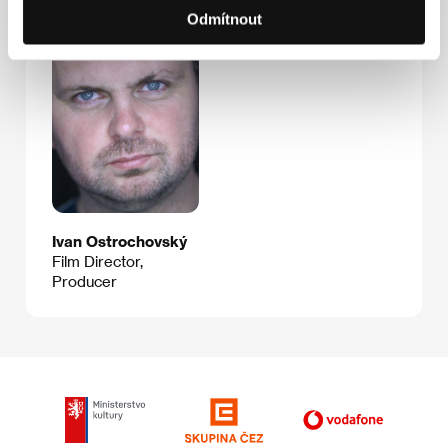
Freelance journalist
Producer
Odmítnout
Ivan Ostrochovský
Film Director,
Producer