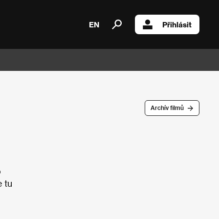
EN
Přihlásit
Archív filmů
o
e tu