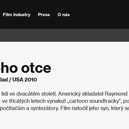
Film Industry
Press
O nás
ho otce
Dad / USA 2010
lidí ve dvacátém století. Americký skladatel Raymond
 ve třicátých letech vynalezl „cartoon soundtracky", p
očítačům a syntezátory. Film natočil jeho syn, který s