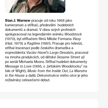
Stan J. Warnow
pracuje od roku 1968 jako
kameraman a střihač, především hudebních
dokumentů a dramat. V obou svých profesích
spolupracoval na legendárním snímku
Woodstock
(1970), byl střihačem filmů Miloše Formana
Vlasy
(
Hair
, 1979) a
Ragtime
(1981). Pracuje pro televizi,
stříhal inscenaci podle českého dramatika a
exprezidenta
Vaclav Havel’s Largo Desolato
, pracoval
na mnoha produkcích, od dětské
Sesame Street
až
po seriál Michaela Moora. Stříhal hudební dokumenty
Message to Love
(1995, o „britském Woodstocku" na
Isle of Wight),
Music from the Inside Out
,
La Maestra
in the House
a další.
Dekonstrukce mého otce
je jeho
režisérský celovečerní debut.