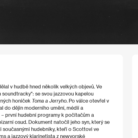
lal v hudbě hned několik velkých objevů. Ve
on soundtracky": se svou jazzovou kapelou
avných honiček
Toma a Jerryho
. Po válce otevřel v
sal do dějin moderního umění, médií a
m – první hudební programy k počítačům a
bizarní osud. Dokument natočil jeho syn, který se
 současnými hudebníky, kteří o Scottovi ve
iams a jazzový klarinetista z newyorské