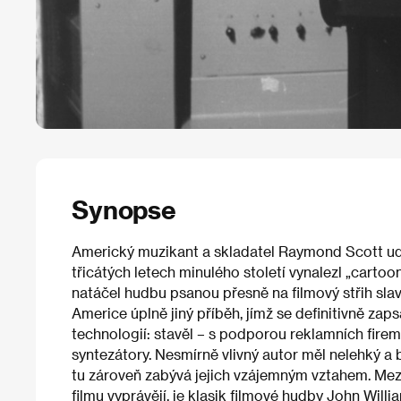
Synopse
Americký muzikant a skladatel Raymond Scott udě
třicátých letech minulého století vynalezl „carto
natáčel hudbu psanou přesně na filmový střih sl
Americe úplně jiný příběh, jímž se definitivně zap
technologií: stavěl – s podporou reklamních fire
syntezátory. Nesmírně vlivný autor měl nelehký a 
tu zároveň zabývá jejich vzájemným vztahem. Mezi
filmu vyprávějí, je klasik filmové hudby John Will