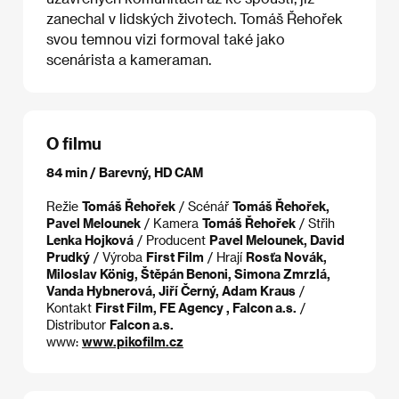
zanechal v lidských životech. Tomáš Řehořek
svou temnou vizi formoval také jako
scenárista a kameraman.
O filmu
84 min / Barevný, HD CAM
Režie
Tomáš Řehořek
/ Scénář
Tomáš Řehořek,
Pavel Melounek
/ Kamera
Tomáš Řehořek
/ Střih
Lenka Hojková
/ Producent
Pavel Melounek, David
Prudký
/ Výroba
First Film
/ Hrají
Rosťa Novák,
Miloslav König, Štěpán Benoni, Simona Zmrzlá,
Vanda Hybnerová, Jiří Černý, Adam Kraus
/
Kontakt
First Film, FE Agency , Falcon a.s.
/
Distributor
Falcon a.s.
www:
www.pikofilm.cz