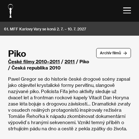
61. MFF Karlovy Vary se koná 2. 7. – 10. 7. 2027
Piko
Archív filmů
České filmy 2010–2011
/
2011
/ Piko
/ Česká republika 2010
Pavel Gregor se do historie české drogové scény zapsal
jako objevitel krystalické formy pervitinu, slangově
nazývané piko. Policista Fífa jeho aktivity sleduje už
dvacet let a frontman rockové kapely Vitacit Dan Horyna
zase léta bojuje s drogovou závislostí… Dramatické zvraty
v osudech reálných protagonistů inspirovaly režiséra
Tomáše Řehořka k nápadu zkombinovat dokumentární
výpověď s hranými sekvencemi. Vznikl temný příběh o
strhujícím pádu na dno a cestě z pekla zpátky do života.