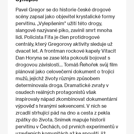
Pavel Gregor se do historie české drogové
scény zapsal jako objevitel krystalické formy
pervitinu. „Vylepšením" užití této drogy,
slangově nazývané piko, zavinil smrt mnoha
lidí. Policista Fífa je člen protidrogové
centrály, který Gregorovy aktivity sleduje už
dvacet let. A frontman rockové kapely Vitacit
Dan Horyna se zase léta pokouší bojovat s
drogovou závislostí… Tomáš Řehořek svůj film
plánoval jako celovečerní dokument o trojici
mužů, jejichž životy různým způsobem
determinovala droga. Dramatické zvraty v
osudech reálných protagonistů však
inspirovaly nápad zkombinovat dokumentární
výpověď s hranými sekvencemi. V nich se
zrcadlí strhující pád na dno a cesta z pekla
zpátky do života. Snímek mapuje historii
pervitinu v Čechách, od prvních experimentů v
uzavřených komunitách až ke spoušti, již