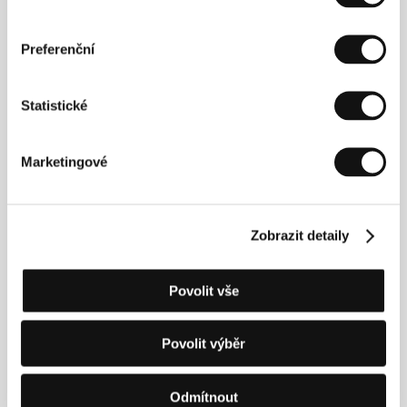
podílel na střihu filmu
Oko ve zdi
(2009) režiséra
Miloše J. Kohouta. Po drogovém dramatu
Piko
natočil
černou komedii
Czech Made Man
(2011),
Preferenční
inspirovanou skutečnými osudy muže, který se po
roce 1989 z žižkovského zlodějíčka vypracoval
prostřednictvím podvodných kšeftů v multimilionáře.
Statistické
Marketingové
Kontakty
First Film
Ve struhách 58, 160 00, Praha 6
Zobrazit detaily
Česká republika
Tel: +420 777326881
E-mail:
david.prudky@volny.cz
Povolit vše
FE Agency
Smetanovo nábřeží 2, 116 65, Praha
Česká republika
Povolit výběr
Tel: +420 739 592 040
E-mail:
marta.lamperova@gmail.com
Falcon a.s.
Odmítnout
Radlická 3185/1c, 150 00, Praha 5