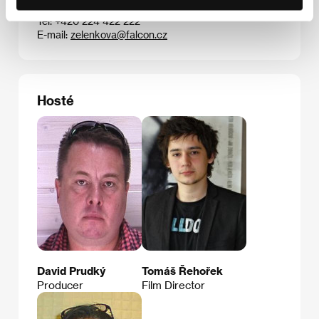
Česká republika
Tel: +420 224 422 222
E-mail:
zelenkova@falcon.cz
Hosté
David Prudký
Tomáš Řehořek
Producer
Film Director