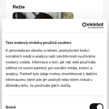
Režie
Tato webová stránka používá cookies
K personalizaci obsahu a reklam, poskytování funkcí
sociálních médií a analýze naší návštěvnosti využíváme
soubory cookie. Informace o tom, jak náš web používáte,
Tomáš Řehořek
(1987, Kyjov) vystudoval filmovou
sdílíme se svými partnery pro sociální média, inzerci a
školu ve Zlíně, ale už během gymnaziálních studií v
analýzy. Partneři tyto údaje mohou zkombinovat s dalšími
Ostravě natáčel středometrážní snímky, oceněné na
amatérských festivalech
(Escape
, 2002;
Schody
,
informacemi, které jste jim poskytli nebo které získali v
2004). Jako svůj celovečerní debut realizoval
důsledku toho, že používáte jejich služby.
psychologické drama
Proměny
(2009), pod nímž je
podepsán jako scenárista, režisér, kameraman a
střihač. Do produkce snímku se zapojil i herec Karel
Výběr
Roden. Film byl uveden např. na festivalech v Paříži,
Nutné
Bruselu či Atlantě. Spolu s Filipem Maláskem se
souhlasu