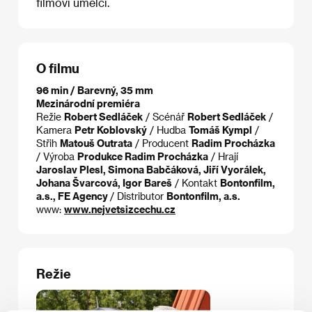
filmoví umělci.
O filmu
96 min / Barevný, 35 mm
Mezinárodní premiéra
Režie
Robert Sedláček
/ Scénář
Robert Sedláček
/
Kamera
Petr Koblovský
/ Hudba
Tomáš Kympl
/
Střih
Matouš Outrata
/ Producent
Radim Procházka
/ Výroba
Produkce Radim Procházka
/ Hrají
Jaroslav Plesl, Simona Babčáková, Jiří Vyorálek,
Johana Švarcová, Igor Bareš
/ Kontakt
Bontonfilm,
a.s., FE Agency
/ Distributor
Bontonfilm, a.s.
www:
www.nejvetsizcechu.cz
Režie