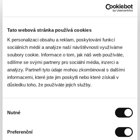
Tato webová stránka používá cookies
K personalizaci obsahu a reklam, poskytování funkcí
sociálních médií a analýze naší návštěvnosti využíváme
Robert Sedláček
(1973, Gottwaldov, nyní Zlín)
soubory cookie. Informace o tom, jak náš web používáte,
vystudoval dokument na FAMU. Pracoval jako
sdílíme se svými partnery pro sociální média, inzerci a
redaktor zpravodajství v České televizi a přispíval do
analýzy. Partneři tyto údaje mohou zkombinovat s dalšími
jejích publicistických magazínů i do cyklů společnosti
Febio. Především však natáčel sociálně laděné a
informacemi, které jste jim poskytli nebo které získali v
publicistické dokumenty, mj.
Skinheads
(1997),
důsledku toho, že používáte jejich služby.
Tenkrát
(1999),
Romové na Západ
(2001),
Sága
Romů
1950–2000
(2001),
Cesta k
moci
(2006),
Miloš
Zeman – nekrolog politika a oslava Vysočiny
(2007),
V hlavní roli Gustáv Husák
(2008) a dokumentární
Výběr
seriál
Česká paměť
(2010). V roce 2006 debutoval
Nutné
souhlasu
psychologickým dramatem z prostředí terapeutické
komunity
Pravidla lži
(Cena filmových kritiků a Český
lev za nejlepší scénář). V roce 2009 natočil satirickou
Preferenční
komedii
Muži v říji
a následně pak hořkou komedii