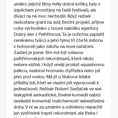
umělci, jejichž filmy měly dobré kritiky, byly s
úspěchem promítány na řadě festivalů, ale
diváci na ně moc nechodili. Když režisér
nedostane grant na svůj životní projekt, přijme
coby východisko z nouze nabídku agentury
Dobrý den z Pelhřimova. Ta je ochotna zaplatit
ceněnému tvůrci a jeho týmu tři čtvrtě milionu
v hotovosti jako zálohu na nové natáčení.
Zadání je jasné: film má být oslavou
pelhřimovských rekordmanů, které nikdo
nebere vážně, i když umějí prolézt squashovou
pálkou, nasbírat hromadu čtyřlístků nebo pít
pivo pod vodou. Má jít o hluboce lidské
příběhy lidí, kteří se vlastní pílí vypracovali k
jedinečnosti. Režisér Robert Sedláček ve své
láskyplně sarkastické, živelné komedii nabízí
nevšední komentář malichernosti sebestředné
doby. V ní se za uznáním a odměnou nepachtí
jen výstředně trapní rekordmani, ale třeba i