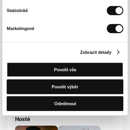
Největší z Čechů
. V roce 2011 připravuje do kin
moralitu
Rodina je základ státu
.
Statistické
Marketingové
Kontakty
Bontonfilm, a.s.
Na Poříčí 1047/26, 110 00, Praha 1
Zobrazit detaily
Česká republika
Tel: +420 257 415 111
E-mail:
info@bontonfilm.cz
Povolit vše
FE Agency
Smetanovo nábřeží 2, 116 65, Praha
Česká republika
Povolit výběr
Tel: +420 739 592 040
E-mail:
marta.lamperova@gmail.com
Odmítnout
Hosté