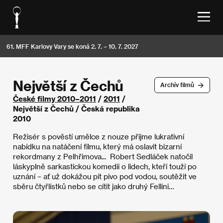
61. MFF Karlovy Vary se koná 2. 7. – 10. 7. 2027
Největší z Čechů
Archív filmů
České filmy 2010–2011
/
2011
/
Největší z Čechů / Česká republika
2010
Režisér s pověstí umělce z nouze přijme lukrativní
nabídku na natáčení filmu, který má oslavit bizarní
rekordmany z Pelhřimova... Robert Sedláček natočil
láskyplně sarkastickou komedii o lidech, kteří touží po
uznání – ať už dokážou pít pivo pod vodou, soutěžit ve
sběru čtyřlístků nebo se cítit jako druhý Fellini…