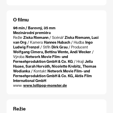
O filmu
96 min / Barevný, 35 mm
Mezinárodní premiéra
Režie
Ziska Riemann
/ Scénář
Ziska Riemann, Luci
van Org
/ Kamera
Hannes Hubach
/ Hudba
Ingo
Ludwig Frenzel
/ Střih
Dirk Grau
/ Producent
Wolfgang Cimera, Bettina Wente, Andi Wecker
/
Výroba
Network Movie Film- und
Fernsehproduktion GmbH & Co. KG
/ Hrají
Jella
Haase, Sarah Horváth, Nicolette Krebitz, Thomas
Wodianka
/ Kontakt
Network Movie Film- und
Fernsehproduktion GmbH & Co. KG, Aktis Film
International GmbH
www:
www.lollipop-monster.de
Režie