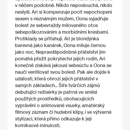
v něčem podobné. Nikdo neposlouchá, nikdo
neslyší. Ari si kompenzuje pocit nepochopení
sexem s neznámým mužem, Oona vyjadřuje
bolest ze sebevraždy milovaného otce
sebepoškozováním a morbidními kresbami.
Protiklady se přitahují. Ari je blondýnka
barevná jako kanárek, Oona miluje černou
jako noc. Nepravděpodobné přátelství jim
pomáhá přežít pokrytectví jejich rodin, Ari
konečně získává jakousi sebeúctu a Oona se
naučí ventilovat svou bolest. Pak ale dojde k
události, která ohrozí jejich přátelství v
samých základech... Šíře tvůrčích zájmů
debutující režisérky je patrná ve směsi
použitých prostředků, obohacujících
vyprávění o animované vsuvky, amatérský
filmový záznam či hudební klipy, i ve výtvarné
stylizaci, která přímo odkazuje k její
komiksové minulosti.