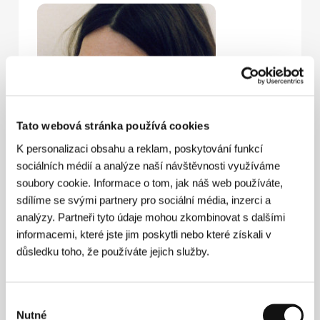
Tato webová stránka používá cookies
K personalizaci obsahu a reklam, poskytování funkcí
sociálních médií a analýze naší návštěvnosti využíváme
soubory cookie. Informace o tom, jak náš web používáte,
sdílíme se svými partnery pro sociální média, inzerci a
analýzy. Partneři tyto údaje mohou zkombinovat s dalšími
informacemi, které jste jim poskytli nebo které získali v
Ziska Riemannová
(1973, Mnichov) uveřejnila v roce
1991 spolu s Gerhardem Seyfriedem svůj první
důsledku toho, že používáte jejich služby.
komiks. Po pěti dalších společných dílech vydala v
roce 1997 první vlastní komiks
Rascall & Lucille
.
Roku 1999 vytvořila internetový komiksový časopis
Výběr
Dr. Inka & Colores
, který nabízí prostor mladým
Nutné
komiksovým kreslířům. Vedle práce kreslířky komiksů
souhlasu