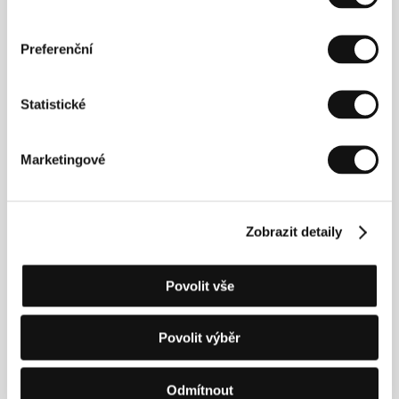
píše Ziska povídky a scénáře. Na léta 1999 a 2000
získala stipendium scenáristické dílny v Mnichově a o
rok později Cenu Tankreda Dorsta za scénář k filmu
Preferenční
Die Hunde sind schuld
(
Můžou za to psi
), který v roce
2000 realizovala televizní stanice ARD. Roku 2004
založila label MerMer, kde vydala i své sólové album
Statistické
Wo hier bitte geht’s nach Shambhala?
Mezi lety
2003 a 2010 natočila několik krátkých filmů.
Lollipop
Monster
je její celovečerní hraný debut.
Marketingové
Kontakty
Zobrazit detaily
Network Movie Film- und Fernsehproduktion
GmbH & Co. KG
Povolit vše
Im Mediapark 6a, D-50670, Köln
Německo
Tel: +49 221 948 880
Povolit výběr
Fax: +49 221 948 882
E-mail:
contact@networkmovie.de
Aktis Film International GmbH
Odmítnout
, 04275, Leipzig