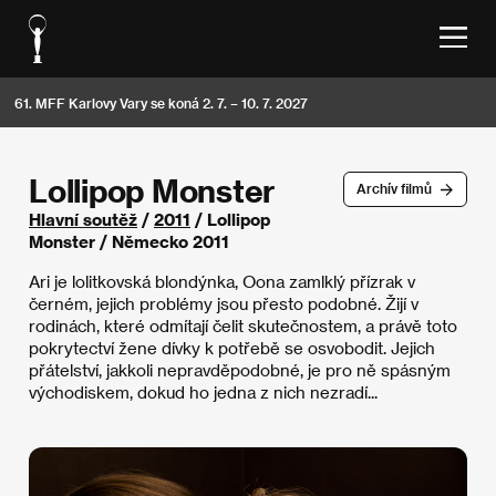
61. MFF Karlovy Vary se koná 2. 7. – 10. 7. 2027
Lollipop Monster
Archív filmů
Hlavní soutěž
/
2011
/ Lollipop
Monster / Německo 2011
Ari je lolitkovská blondýnka, Oona zamlklý přízrak v
černém, jejich problémy jsou přesto podobné. Žijí v
rodinách, které odmítají čelit skutečnostem, a právě toto
pokrytectví žene dívky k potřebě se osvobodit. Jejich
přátelství, jakkoli nepravděpodobné, je pro ně spásným
východiskem, dokud ho jedna z nich nezradí...