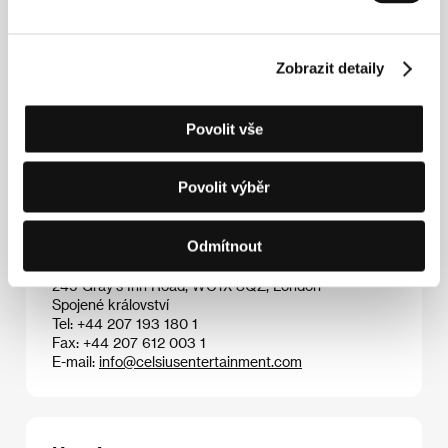
si při projekci pro distributory vysloužil bouřlivý
potlesk i od těch nejotrlejších byznysmenů.
Zobrazit detaily
Kontakty
Povolit vše
Norwegian Film Institute
Box 482 Sentrum, 0105, Oslo
Povolit výběr
Norsko
Tel: +47 224 745 00
Fax: +47 224 745 97
Odmítnout
E-mail:
post@nfi.no
Celsius Entertainment
249 Gray's Inn Road, WC1X 8QZ, London
Spojené království
Tel: +44 207 193 180 1
Fax: +44 207 612 003 1
E-mail:
info@celsiusentertainment.com