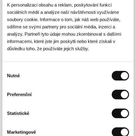
K personalizaci obsahu a reklam, poskytování funkcí
sociálních médií a analýze naší návštěvnosti využíváme
soubory cookie. Informace o tom, jak náš web používáte,
sdílíme se svými partnery pro sociální média, inzerci a
analýzy. Partneři tyto údaje mohou zkombinovat s dalšími
informacemi, které jste jim poskytli nebo které získali v
důsledku toho, že používáte jejich služby.
Jannicke Systadová Jacobsenová
(1975, Norsko),
scenáristka a režisérka. Studovala na katedře
Výběr
dokumentární tvorby pražské FAMU a na London
International Film School, na univerzitě v Oslu se
Nutné
souhlasu
věnovala také divadelní vědě a sociální antropologii.
Její dokumentární filmy, mezi něž patří
Malí klauni
(
Klovnebarna
, 2005) či
Scener fra et vennskap
Preferenční
(
Scény ze života přátel
, 2009), se vyznačují
jedinečným smyslem pro humor. Její celovečerní
debut, teenagerský film na pomezí komedie a
Statistické
dramatu
Rozpal mě, sakra
(
Få meg på, for faen
,
2011) o dívce zmítané přívalem hormonů, získal na
newyorském festivalu Tribeca cenu pro nejlepší
Marketingové
scénář v kategorii hraný film a na festivalu v Cannes