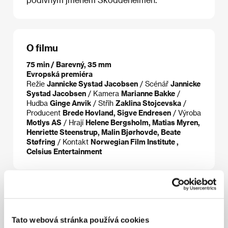
O filmu
75 min / Barevný, 35 mm
Evropská premiéra
Režie
Jannicke Systad Jacobsen
/ Scénář
Jannicke
Systad Jacobsen
/ Kamera
Marianne Bakke
/
Hudba
Ginge Anvik
/ Střih
Zaklina Stojcevska
/
Producent
Brede Hovland, Sigve Endresen
/ Výroba
Motlys AS
/ Hrají
Helene Bergsholm, Matias Myren,
Henriette Steenstrup, Malin Bjørhovde, Beate
Støfring
/ Kontakt
Norwegian Film Institute ,
Celsius Entertainment
Režie
Tato webová stránka používá cookies