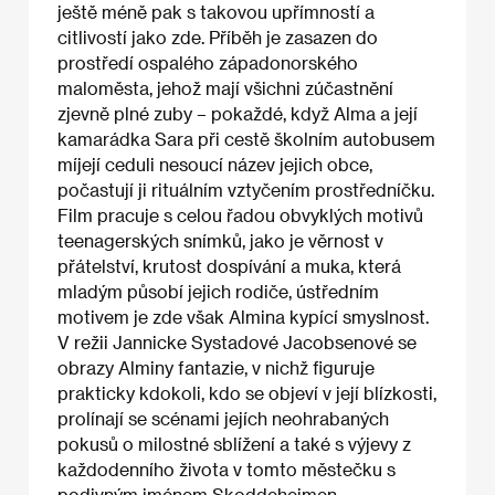
ještě méně pak s takovou upřímností a
citlivostí jako zde. Příběh je zasazen do
prostředí ospalého západonorského
maloměsta, jehož mají všichni zúčastnění
zjevně plné zuby – pokaždé, když Alma a její
kamarádka Sara při cestě školním autobusem
míjejí ceduli nesoucí název jejich obce,
počastují ji rituálním vztyčením prostředníčku.
Film pracuje s celou řadou obvyklých motivů
teenagerských snímků, jako je věrnost v
přátelství, krutost dospívání a muka, která
mladým působí jejich rodiče, ústředním
motivem je zde však Almina kypící smyslnost.
V režii Jannicke Systadové Jacobsenové se
obrazy Alminy fantazie, v nichž figuruje
prakticky kdokoli, kdo se objeví v její blízkosti,
prolínají se scénami jejích neohrabaných
pokusů o milostné sblížení a také s výjevy z
každodenního života v tomto městečku s
podivným jménem Skoddeheimen.