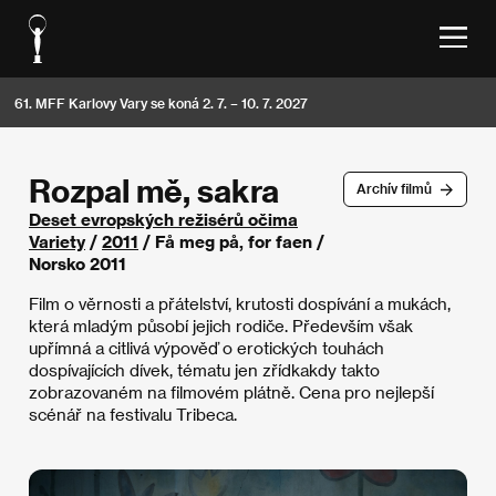
61. MFF Karlovy Vary se koná 2. 7. – 10. 7. 2027
Rozpal mě, sakra
Archív filmů
Deset evropských režisérů očima
Variety
/
2011
/ Få meg på, for faen /
Norsko 2011
Film o věrnosti a přátelství, krutosti dospívání a mukách,
která mladým působí jejich rodiče. Především však
upřímná a citlivá výpověď o erotických touhách
dospívajících dívek, tématu jen zřídkakdy takto
zobrazovaném na filmovém plátně. Cena pro nejlepší
scénář na festivalu Tribeca.